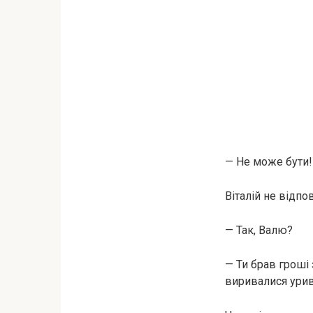
— Не може бути!
Віталій не відпо
— Так, Валю?
— Ти брав гроші
виривалися урив