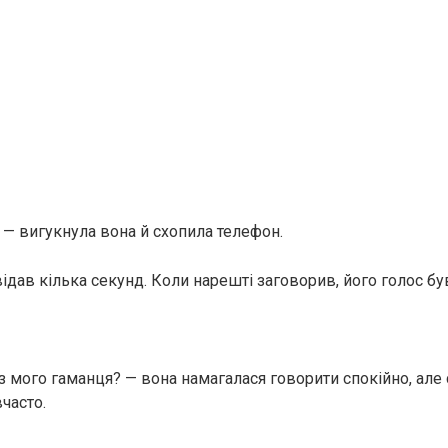
 — вигукнула вона й схопила телефон.
відав кілька секунд. Коли нарешті заговорив, його голос б
 з мого гаманця? — вона намагалася говорити спокійно, але
часто.