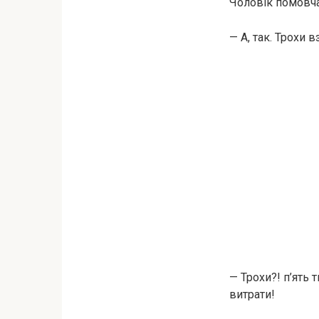
Чоловік помовча
— А, так. Трохи 
— Трохи?! п’ять 
витрати!