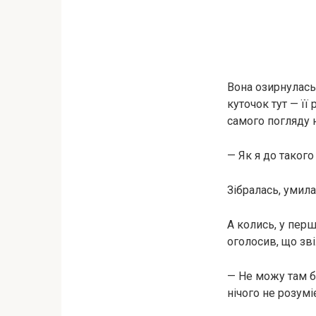
Вона озирнулась
куточок тут — її
самого погляду н
— Як я до таког
Зібралась, умила
А колись, у перш
оголосив, що зві
— Не можу там б
нічого не розумі