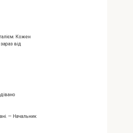
талієм. Кожен
 зараз від
одівано
ані. — Начальник