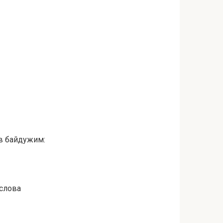
ув байдужим:
 слова