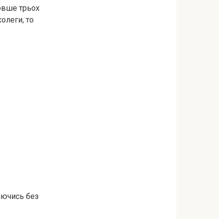
довше трьох
колеги, то
ляючись без