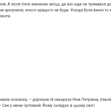
ла. А після п’яти змінених місць, де він ніде не тримався 
на зрозуміла: нічого кращого не буде. Усюди були винні то 
ієнти.
имала чоловіка, — дорікала їй свекруха Ніна Петрівна, з’яв
 Син у мене чутливий. Йому складно в цьому світі.