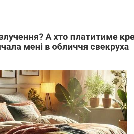
злучення? А хто платитиме кр
ичала мені в обличчя свекруха