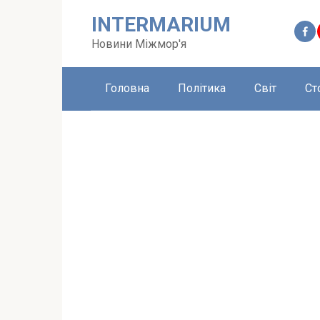
Перейти
INTERMARIUM
до
вмісту
Новини Міжмор'я
Головна
Політика
Світ
Ст