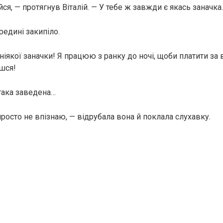
ся, — протягнув Віталій. — У тебе ж завжди є якась заначка.
редині закипіло.
іякої заначки! Я працюю з ранку до ночі, щоби платити за в
ишся!
 така заведена…
просто не впізнаю, — відрубала вона й поклала слухавку.