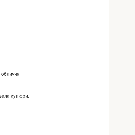
в обличчя
вала купюри.