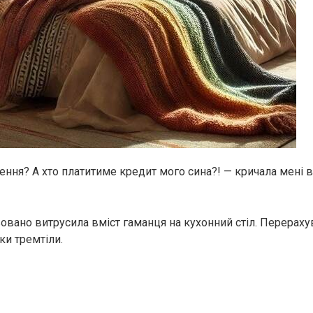
ення? А хто платитиме кредит мого сина?! — кричала мені 
овано витрусила вміст гаманця на кухонний стіл. Перераху
ки тремтіли.