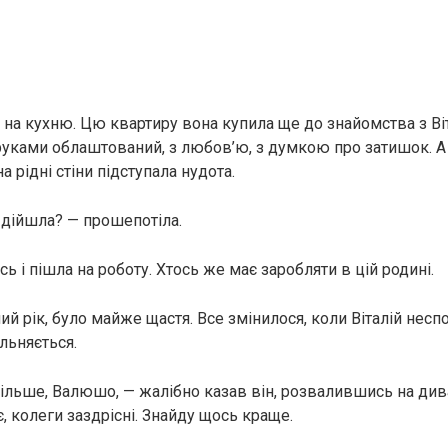
 на кухню. Цю квартиру вона купила ще до знайомства з Ві
 руками облаштований, з любов’ю, з думкою про затишок. А
а рідні стіни підступала нудота.
о дійшла? — прошепотіла.
сь і пішла на роботу. Хтось же має заробляти в цій родині.
ий рік, було майже щастя. Все змінилося, коли Віталій несп
льняється.
ільше, Валюшо, — жалібно казав він, розвалившись на див
є, колеги заздрісні. Знайду щось краще.