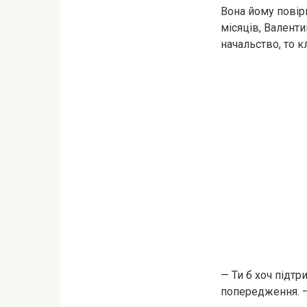
Вона йому повіри
місяців, Валенти
начальство, то кл
— Ти б хоч підтр
попередження. —