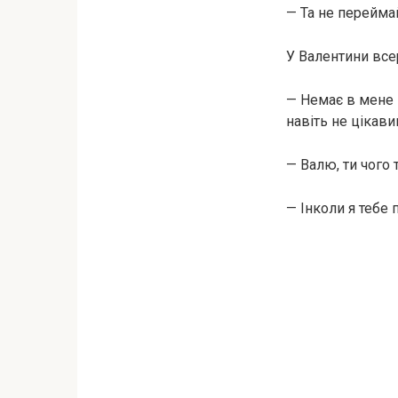
— Та не переймай
У Валентини все
— Немає в мене н
навіть не цікав
— Валю, ти чого
— Інколи я тебе 