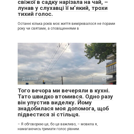
свіжої в садку нарізала на чай, –
лунав у слухавці її м’який, трохи
тихий голос.
Останні кілька років моє життя вимірювалося не порами
року чи святами, а сповіщеннями в
Дозвілля
0
Того вечора ми вечеряли в кухні.
Тато швидко втомився. Одно разу
він упустив виделку. Йому
знадобилася моя допомога, щоб
підвестися зі стільця.
– Я обговорюю це, бо це важливо, – мовила я,
намагаючись тримати голос рівним.