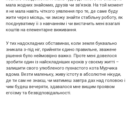
мала жодних знайомих, друзів чи зв’язків. На той момент
я не мала навіть чіткого уявлення про те, де саме буду
жити через місяць, чи зможу знайти стабільну роботу, як
поєднуватиму її з навчанням і чи вистачить мені взагалі
коштів на елементарне виживання.
У тих надскладних обставинах, коли земля буквально
зникала з-під ніг, прийняти єдино правильне, зважене
рішення було неймовірно важко. Проте мені довелося
зробити один із найскладніших кроків у своєму житті –
залишити свого улюбленого пухнастого кота Мурчика
вдома. Везти маленьку, живу істоту в абсолютне нікуди,
де ти сам не знаєш, чи матимеш завтра дах над головою і
чим будеш вечеряти, здавалося мне вищим проявом
егоїзму та безвідповідальності.