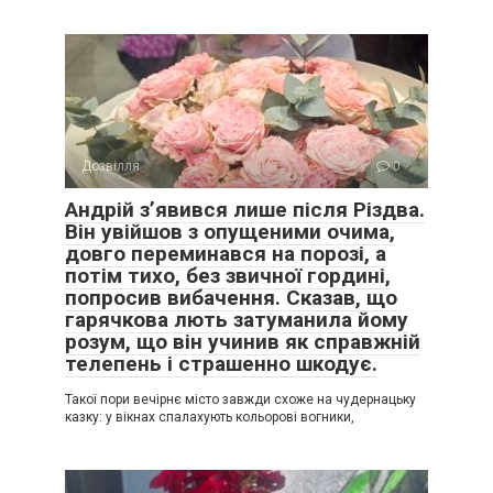
Дозвілля
0
Андрій з’явився лише після Різдва.
Він увійшов з опущеними очима,
довго переминався на порозі, а
потім тихо, без звичної гордині,
попросив вибачення. Сказав, що
гарячкова лють затуманила йому
розум, що він учинив як справжній
телепень і страшенно шкодує.
Такої пори вечірнє місто завжди схоже на чудернацьку
казку: у вікнах спалахують кольорові вогники,