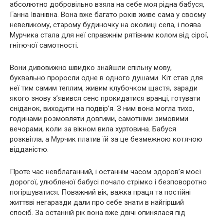
абсолютно добровільно взяла на себе моя рідна бабуся,
Ганна Іванівна. Вона вже багато років живе сама у своєму
невеликому, старому будиночку на околиці села, і поява
Мурчика стала для неї справжнім рятівним колом від сірої,
гнітючої самотності.
Вони дивовижно швидко знайшли спільну мову,
буквально проросли одне в одного душами. Кіт став для
неї тим самим теплим, живим клубочком щастя, заради
якого знову з’явився сенс прокидатися вранці, готувати
сніданок, виходити на подвір’я. З ним вона могла тихо,
годинами розмовляти довгими, самотніми зимовими
вечорами, коли за вікном вила хуртовина. Бабуся
розквітла, а Мурчик платив їй за це безмежною котячою
відданістю.
Проте час невблаганний, і останнім часом здоров’я моєї
дорогої, улюбленої бабусі почало стрімко і безповоротно
погіршуватися. Поважний вік, важка праця та постійні
життєві негаразди дали про себе знати в найгірший
спосіб. За останній рік вона вже двічі опинялася під