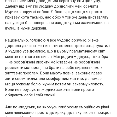
благаннями мені доведеться переконувати цю чужу,
далеку від емпатії людину дозволити мені оселити
Мурчика поруч зі собою. Я боюся, що якщо я просто
привезу кота таємно, нас обох у той же день виставлять
на вулицю без повернення завдатку, і ми залишимося на
вулиці в чужій державі.
Раціонально, головою я все чудово розумію. Я вже
доросла дівчина, життя встигло мене трохи загартувати, і
я чудово усвідомлюю, що в цьому прагматичному світі
мені ніхто нічого не винен. Мої родичі – дідусь, тітка, брат
– не зобов’язані любити моїх тварин, не зобов’язані
розділяти мої емоції чи брати на себе вирішення моїх
життєвих проблем. Вони мають повне, законне право
жити своїм тихим, але комфортним життям, де немає
місця чужому болю, чужим котам чи зайвому клопоту.
Вони не порушують жодних законів, вони просто
обирають себе і свій спокій.
Але по-людськи, на якомусь глибокому емоційному рівні
мені невимовно, просто до крику, до пекучих сліз прикро і