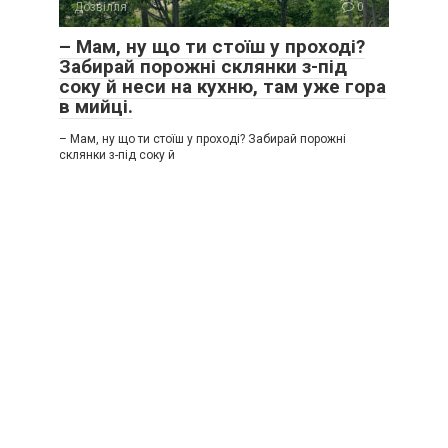
Дозвілля
0
– Мам, ну що ти стоїш у проході?
Забирай порожні склянки з-під
соку й неси на кухню, там уже гора
в мийці.
– Мам, ну що ти стоїш у проході? Забирай порожні
склянки з-під соку й