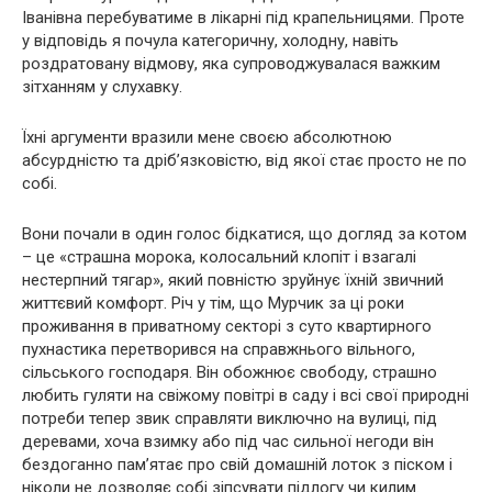
Іванівна перебуватиме в лікарні під крапельницями. Проте
у відповідь я почула категоричну, холодну, навіть
роздратовану відмову, яка супроводжувалася важким
зітханням у слухавку.
Їхні аргументи вразили мене своєю абсолютною
абсурдністю та дріб’язковістю, від якої стає просто не по
собі.
Вони почали в один голос бідкатися, що догляд за котом
– це «страшна морока, колосальний клопіт і взагалі
нестерпний тягар», який повністю зруйнує їхній звичний
життєвий комфорт. Річ у тім, що Мурчик за ці роки
проживання в приватному секторі з суто квартирного
пухнастика перетворився на справжнього вільного,
сільського господаря. Він обожнює свободу, страшно
любить гуляти на свіжому повітрі в саду і всі свої природні
потреби тепер звик справляти виключно на вулиці, під
деревами, хоча взимку або під час сильної негоди він
бездоганно пам’ятає про свій домашній лоток з піском і
ніколи не дозволяє собі зіпсувати підлогу чи килим.