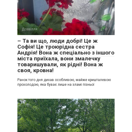
Дозвілля
0
– Та ви що, люди добрі! Це ж
Софія! Це троюрідна сестра
Андрія! Вона ж спеціально з іншого
міста приїхала, вони змалечку
товаришували, як рідні! Вона ж
своя, кровна!
Ранок того дня дихав особливою, майже кришталевою
прохолодою, яка буває лише на зламі пізньої