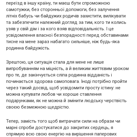
переїзд в іншу країну, ти маєш бути спроможною
самотужки, без сторонньої допомоги, без залучення
літніх бабусь чи байдужих родичів захистити, вилікувати
та забезпечити належний догляд за тим, кого ти колись
узяв у свій дім і за кого взяв відповідальність. І це
усвідомлення власної безпорадності перед обставинами
тисне на мене зараз набагато сильніше, ніж будь-яка
родинна байдужість.
Зрештою, ця ситуація стала для мене не лише
випробуванням на міцність, а й великим життєвим уроком
про те, де закінчується сліпа родинна відданість і
починається здорова самоповага. Іноді потрібно пройти
через такий досвід, щоб усвідомити просту істину: не
можна купувати любов чи хороше ставлення
подарунками, як не можна й змінити людську черствість
своєю безмежною щедрістю.
Тепер, замість того щоб витрачати сили на образи чи
марні спроби достукатися до закритих сердець, я
спрямую всю свою енергію на вирішення паперових