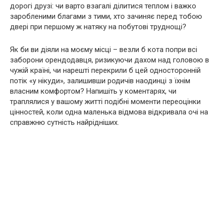
дорогі друзі: чи варто взагалі ділитися теплом і важко
заробленими благами з тими, хто зачиняє перед тобою
двері при першому ж натяку на побутові труднощі?
Як би ви діяли на моєму місці – везли б кота попри всі
заборони орендодавця, ризикуючи дахом над головою в
чужій країні, чи нарешті перекрили б цей односторонній
потік «у нікуди», залишивши родичів наодинці з їхнім
власним комфортом? Напишіть у коментарях, чи
траплялися у вашому житті подібні моменти переоцінки
цінностей, коли одна маленька відмова відкривала очі на
справжню сутність найрідніших.