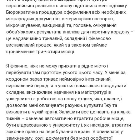
європейська реальність знову підставила мені підніжку.
Бюрократична процедура оформлення всіх необхідних
міжнародних документів, ветеринарних паспортів,
мікрочипування, вакцинації та, головне, очікування
обов’язкових результатів аналізів для перетину кордону –
це надзвичайно тривалий, складний і фінансово
виснажливий процес, який за законом займає
щонайменше три-чотири місяці.
Я фізично, ніяк не можу приїхати в рідне місто і
перебувати там протягом усього цього часу. У мене за
кордоном зараз триває неймовірно інтенсивний,
вирішальний період: я з усіх сил намагаюся поєднувати
складне, виснажливе навчання на магістратурі в
університеті з роботою на повну ставку, яка, власне, і
дозволяє мені оплачувати рахунки, купувати їжу та
виживати в чужій країні. Залишити все це навіть на кілька
тижнів – означає автоматично втратити робоче місце,
бути відрахованою з університету і, як наслідок, втратити
законне право на перебування в країні. Я опинилася у
замкненому, колі: документи без моєї особистої