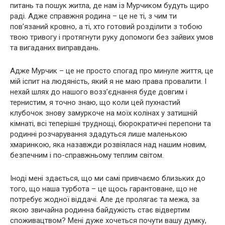
питань та пошук житла, де нам із Мурчиком будуть щиро
раді. Адже справжня родина – це не ті, з чим ти
пов’язаний кровно, а ті, хто готовий розділити з тобою
твою тривогу і протягнути руку допомоги без зайвих умов
та вигаданих виправдань.
Адже Мурчик – це не просто спогад про минуле життя, це
мій іспит на людяність, який я не маю права провалити. І
нехай шлях до нашого возз’єднання буде довгим і
тернистим, я точно знаю, що коли цей пухнастий
клубочок знову замуркоче на моїх колінах у затишній
кімнаті, всі теперішні труднощі, бюрократичні перепони та
родинні розчарування здадуться лише маленькою
хмаринкою, яка назавжди розвіялася над нашим новим,
безпечним і по-справжньому теплим світом.
Іноді мені здається, що ми самі привчаємо близьких до
того, що наша турбота – це щось гарантоване, що не
потребує жодної віддачі. Але де пролягає та межа, за
якою звичайна родинна байдужість стає відвертим
споживацтвом? Мені дуже хочеться почути вашу думку,