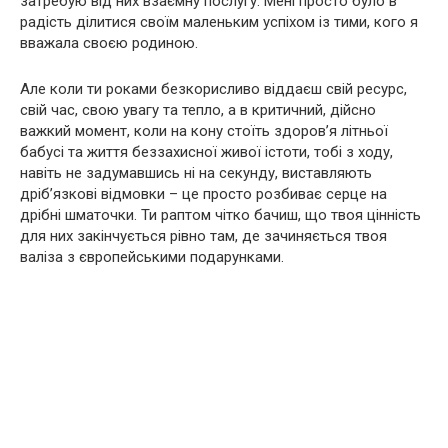
затребую від них взаємну послугу. Мені просто було в
радість ділитися своїм маленьким успіхом із тими, кого я
вважала своєю родиною.
Але коли ти роками безкорисливо віддаєш свій ресурс,
свій час, свою увагу та тепло, а в критичний, дійсно
важкий момент, коли на кону стоїть здоров’я літньої
бабусі та життя беззахисної живої істоти, тобі з ходу,
навіть не задумавшись ні на секунду, виставляють
дріб’язкові відмовки – це просто розбиває серце на
дрібні шматочки. Ти раптом чітко бачиш, що твоя цінність
для них закінчується рівно там, де зачиняється твоя
валіза з європейськими подарунками.