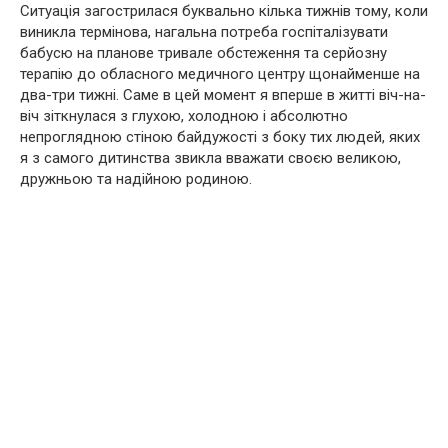
Ситуація загострилася буквально кілька тижнів тому, коли
виникла термінова, нагальна потреба госпіталізувати
бабусю на планове тривале обстеження та серйозну
терапію до обласного медичного центру щонайменше на
два-три тижні. Саме в цей момент я вперше в житті віч-на-
віч зіткнулася з глухою, холодною і абсолютно
непроглядною стіною байдужості з боку тих людей, яких
я з самого дитинства звикла вважати своєю великою,
дружньою та надійною родиною.