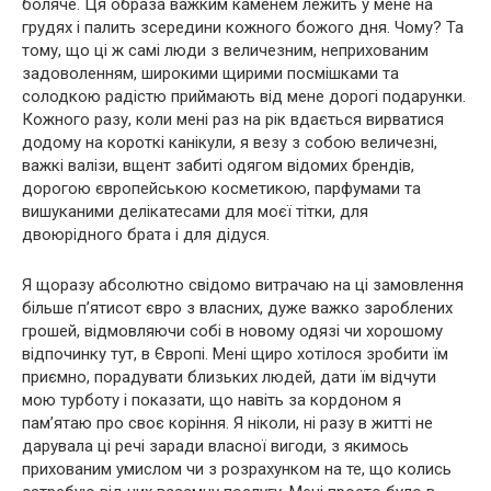
боляче. Ця образа важким каменем лежить у мене на
грудях і палить зсередини кожного божого дня. Чому? Та
тому, що ці ж самі люди з величезним, неприхованим
задоволенням, широкими щирими посмішками та
солодкою радістю приймають від мене дорогі подарунки.
Кожного разу, коли мені раз на рік вдається вирватися
додому на короткі канікули, я везу з собою величезні,
важкі валізи, вщент забиті одягом відомих брендів,
дорогою європейською косметикою, парфумами та
вишуканими делікатесами для моєї тітки, для
двоюрідного брата і для дідуся.
Я щоразу абсолютно свідомо витрачаю на ці замовлення
більше п’ятисот євро з власних, дуже важко зароблених
грошей, відмовляючи собі в новому одязі чи хорошому
відпочинку тут, в Європі. Мені щиро хотілося зробити їм
приємно, порадувати близьких людей, дати їм відчути
мою турботу і показати, що навіть за кордоном я
пам’ятаю про своє коріння. Я ніколи, ні разу в житті не
дарувала ці речі заради власної вигоди, з якимось
прихованим умислом чи з розрахунком на те, що колись