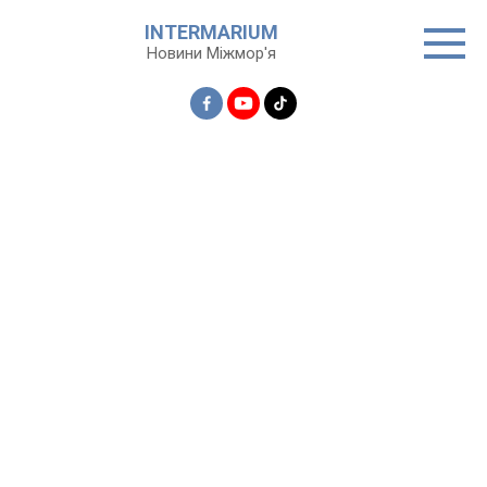
Перейти
INTERMARIUM
до
Новини Міжмор'я
вмісту