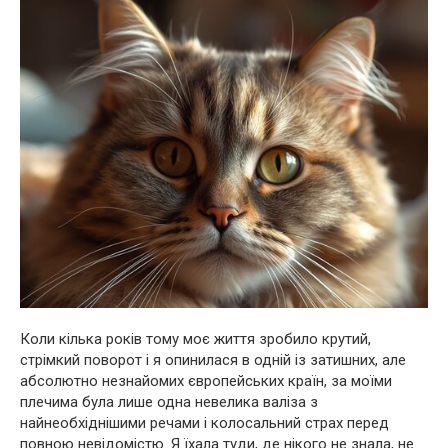
Коли кілька років тому моє життя зробило крутий,
стрімкий поворот і я опинилася в одній із затишних, але
абсолютно незнайомих європейських країн, за моїми
плечима була лише одна невелика валіза з
найнеобхіднішими речами і колосальний страх перед
повною невідомістю. Я їхала туди, де нікого не знала, не