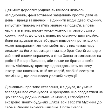
Для моїх дорослих родичів виявилося якимось
непідйомним, фантастичним завданням просто двічі на
день – вранці та ввечері – відчинити вхідні двері будинку,
випустити тварину на п’ять хвилин на подвір’я, а потім
насипати в пластикову миску жменю готового сухого
корму, який я, до слова, повністю оплачую дистанційно.
Вони вигадували якісь абсурдні відмовки про те, що кіт
може поцарапати їхні нові меблі, що у них немає часу
стежити за його переміщеннями, що брат Сергій занадто
зайнятий своїми справами, а тітка Олена втомлюється на
роботі. Вони робили все, аби тільки не брати на себе
навіть мінімальну, крихітну відповідальність за живу
істоту, яка належить їхній же хворій, слабкій сестрі та
племінниці, що опинилася у важкій ситуації.
Дізнавшись про таке ставлення, я відчула, як у мене
всередині все стиснулося. Я зрозуміла, що сподіватися на
цю сторону родини більше не можна, і спробувала
екстрено знайти будь-які шляхи, аби забрати Мурчика до
себе в Європу якомога швидше. Проте сувора