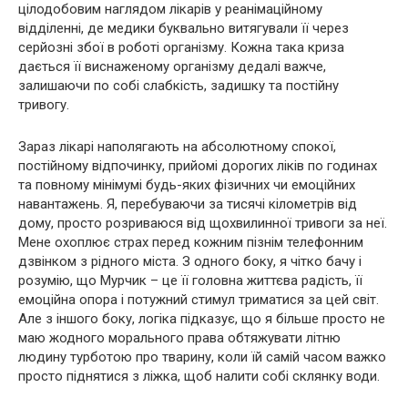
цілодобовим наглядом лікарів у реанімаційному
відділенні, де медики буквально витягували її через
серйозні збої в роботі організму. Кожна така криза
дається її виснаженому організму дедалі важче,
залишаючи по собі слабкість, задишку та постійну
тривогу.
Зараз лікарі наполягають на абсолютному спокої,
постійному відпочинку, прийомі дорогих ліків по годинах
та повному мінімумі будь-яких фізичних чи емоційних
навантажень. Я, перебуваючи за тисячі кілометрів від
дому, просто розриваюся від щохвилинної тривоги за неї.
Мене охоплює страх перед кожним пізнім телефонним
дзвінком з рідного міста. З одного боку, я чітко бачу і
розумію, що Мурчик – це її головна життєва радість, її
емоційна опора і потужний стимул триматися за цей світ.
Але з іншого боку, логіка підказує, що я більше просто не
маю жодного морального права обтяжувати літню
людину турботою про тварину, коли їй самій часом важко
просто піднятися з ліжка, щоб налити собі склянку води.