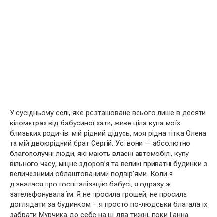
У сусідньому селі, яке розташоване всього лише в десяти
кілометрах від бабусиної хати, живе ціла купа моїх
близьких родичів: мій рідний дідусь, моя рідна тітка Олена
та мій двоюрідний брат Сергій. Усі вони — абсолютно
благополучні люди, які мають власні автомобілі, купу
вільного часу, міцне здоров’я та великі приватні будинки з
величезними облаштованими подвір’ями. Коли я
дізналася про госпіталізацію бабусі, я одразу ж
зателефонувала їм. Я не просила грошей, не просила
доглядати за будинком – я просто по-людськи благала їх
забрати Мурчика до себе на ці два тижні, поки Ганна