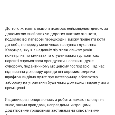
До того ж, навіть якщо я якимось неймовірним дивом, за
допомогою знайомих чи дорогих платних агентств,
подолаю всі паперові перешкоди і зможу привезти кота
до себе, попереду мене чекає наступна глуха стіна.
Квартира, яку я з недавніх пір після кількох років
поневірянь по кімнатах та студентських гуртожитках
нарешті спромоглася орендувати, належить дуже
суворому, педантичному місцевому господарю. Під час
підписання договору оренди він окремим, жирним
шрифтом виділив пункт про категоричну, абсолютну
заборону на утримання будь-яких домашніх тварин у його
приміщенні.
Я щовечора, повертаючись з роботи, ламаю голову і не
знаю, якими правдами, неправдами, хитрощами,
додатковими грошовими заставами чи сльозливими