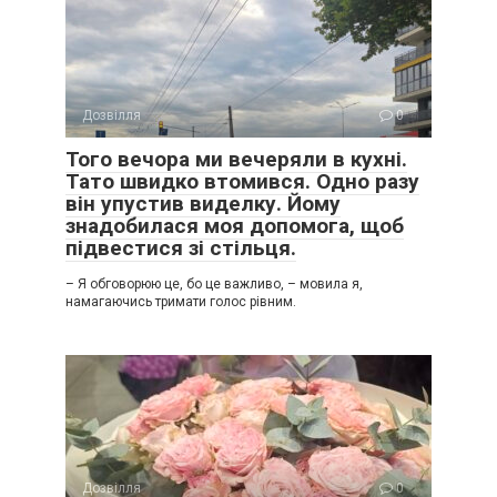
Дозвілля
0
Того вечора ми вечеряли в кухні.
Тато швидко втомився. Одно разу
він упустив виделку. Йому
знадобилася моя допомога, щоб
підвестися зі стільця.
– Я обговорюю це, бо це важливо, – мовила я,
намагаючись тримати голос рівним.
Дозвілля
0