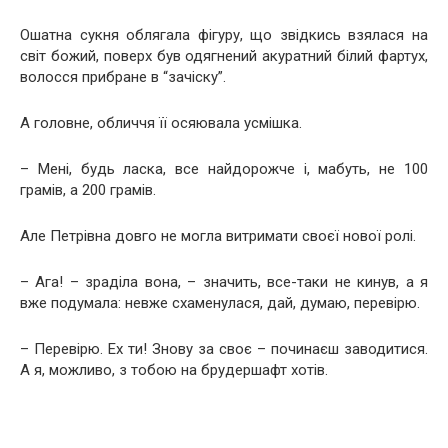
Ошатна сукня облягала фігуру, що звідкись взялася на
світ божий, поверх був одягнений акуратний білий фартух,
волосся прибране в “зачіску”.
А головне, обличчя її осяювала усмішка.
– Мені, будь ласка, все найдорожче і, мабуть, не 100
грамів, а 200 грамів.
Але Петрівна довго не могла витримати своєї нової ролі.
– Ага! – зраділа вона, – значить, все-таки не кинув, а я
вже подумала: невже схаменулася, дай, думаю, перевірю.
– Перевірю. Ех ти! Знову за своє – починаєш заводитися.
А я, можливо, з тобою на брудершафт хотів.