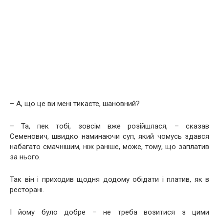
– А, що це ви мені тикаєте, шановний?
– Та, пек тобі, зовсім вже розійшлася, – сказав
Семенович, швидко наминаючи суп, який чомусь здався
набагато смачнішим, ніж раніше, може, тому, що заплатив
за нього.
Так він і приходив щодня додому обідати і платив, як в
ресторані.
І йому було добре – не треба возитися з цими