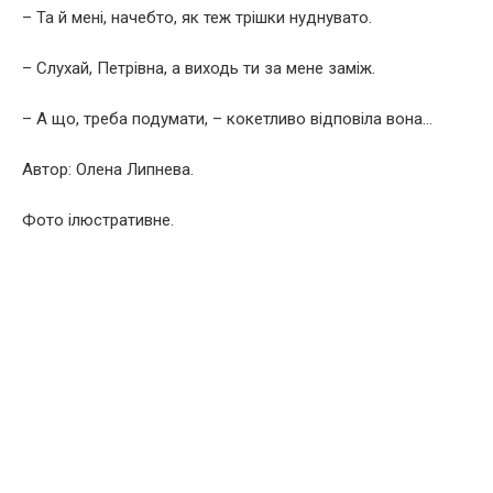
– Та й мені, начебто, як теж трішки нуднувато.
– Слухай, Петрівна, а виходь ти за мене заміж.
– А що, треба подумати, – кокетливо відповіла вона…
Автор: Олена Липнева.
Фото ілюстративне.