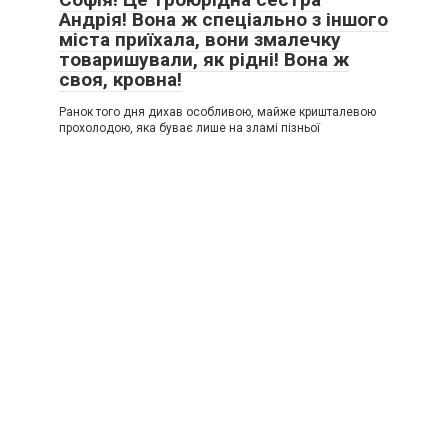
Андрія! Вона ж спеціально з іншого
міста приїхала, вони змалечку
товаришували, як рідні! Вона ж
своя, кровна!
Ранок того дня дихав особливою, майже кришталевою
прохолодою, яка буває лише на зламі пізньої