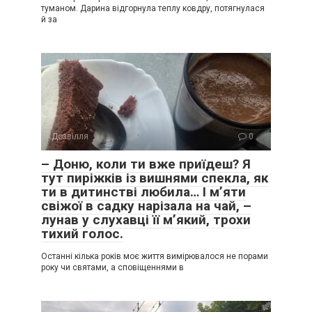
туманом. Дарина відгорнула теплу ковдру, потягнулася
й за
Дозвілля
0
– Доню, коли ти вже приїдеш? Я
тут пиріжків із вишнями спекла, як
ти в дитинстві любила… І м’яти
свіжої в садку нарізала на чай, –
лунав у слухавці її м’який, трохи
тихий голос.
Останні кілька років моє життя вимірювалося не порами
року чи святами, а сповіщеннями в