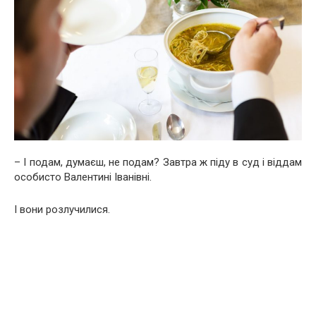
– І подам, думаєш, не подам? Завтра ж піду в суд і віддам
особисто Валентині Іванівні.
І вони розлучилися.