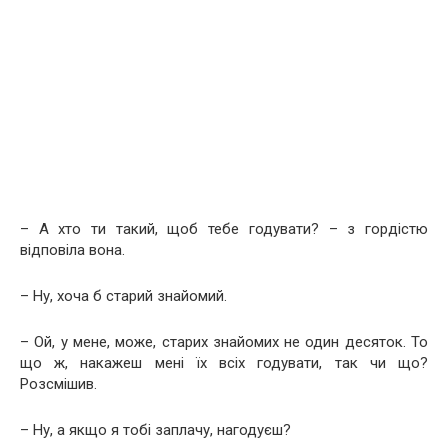
– А хто ти такий, щоб тебе годувати? – з гордістю
відповіла вона.
– Ну, хоча б старий знайомий.
– Ой, у мене, може, старих знайомих не один десяток. То
що ж, накажеш мені їх всіх годувати, так чи що?
Розсмішив.
– Ну, а якщо я тобі заплачу, нагодуєш?