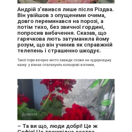
Андрій з’явився лише після Різдва.
Він увійшов з опущеними очима,
довго переминався на порозі, а
потім тихо, без звичної гордині,
попросив вибачення. Сказав, що
гарячкова лють затуманила йому
розум, що він учинив як справжній
телепень і страшенно шкодує.
Такої пори вечірнє місто завжди схоже на чудернацьку
казку: у вікнах спалахують кольорові вогники,
Дозвілля
0
– Та ви що, люди добрі! Це ж
Софія! Це троюрідна сестра