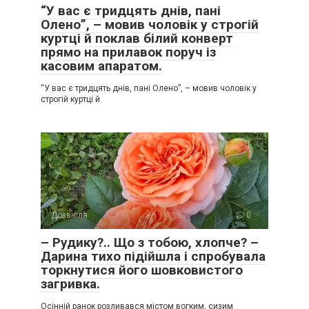
“У вас є тридцять днів, пані
Олено”, – мовив чоловік у строгій
куртці й поклав білий конверт
прямо на прилавок поруч із
касовим апаратом.
“У вас є тридцять днів, пані Олено”, – мовив чоловік у
строгій куртці й
Дозвілля
0
– Рудику?.. Що з тобою, хлопче? –
Дарина тихо підійшла і спробувала
торкнутися його шовковистого
загривка.
Осінній ранок розливався містом вогким, сизим