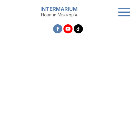
Перейти
INTERMARIUM
до
Новини Міжмор'я
вмісту