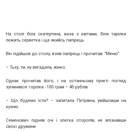
На столі біла скатертина, ваза з квітами, біля тарілки
лежать серветка і ще якийсь папірець.
Він підійшов до столу, взяв папірець і прочитав: “Меню”.
– Тьху, ти, ну вигадала, жінко.
Однак прочитав його, і на останньому пункті погляд
зупинився: горілка -100 грам – 40 рублів.
– Що будемо їсти? – запитала Петрівна, увійшовши на
кухню.
Семенович підняв очі і злегка оторопів, не впізнавши
своєї дружини.