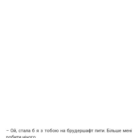
– Ой, стала б я з тобою на брудершафт пити. Більше мені
робити нічого.