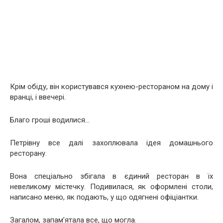
Крім обіду, він користувався кухнею-рестораном на дому і
вранці, і ввечері.
Благо гроші водилися…
Петрівну все далі захоплювала ідея домашнього
ресторану.
Вона спеціально збігала в єдиний ресторан в їх
невеликому містечку. Подивилася, як оформлені столи,
написано меню, як подають, у що одягнені офіціантки.
Загалом, запам’ятала все, що могла.