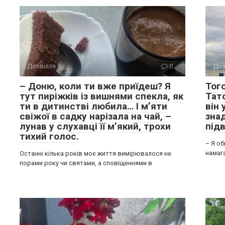
Дозвілля
0
Доз
– Доню, коли ти вже приїдеш? Я
Того
тут пиріжків із вишнями спекла, як
Тат
ти в дитинстві любила… І м’яти
він
свіжої в садку нарізала на чай, –
зна
лунав у слухавці її м’який, трохи
підв
тихий голос.
– Я об
намаг
Останні кілька років моє життя вимірювалося не
порами року чи святами, а сповіщеннями в