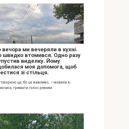
вілля
0
 вечора ми вечеряли в кухні.
о швидко втомився. Одно разу
 упустив виделку. Йому
добилася моя допомога, щоб
естися зі стільця.
говорюю це, бо це важливо, – мовила я,
аючись тримати голос рівним.