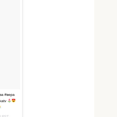
ва #вера
katv
8 PST