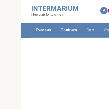
Перейти
INTERMARIUM
до
вмісту
Новини Міжмор'я
Головна
Політика
Світ
Ст