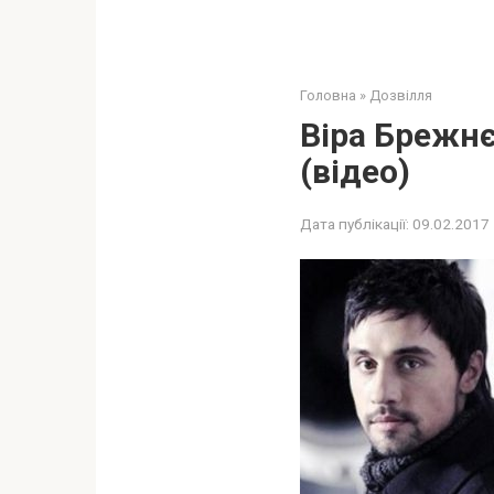
Головна
»
Дозвілля
Віра Брежнє
(відео)
Дата публікації:
09.02.2017