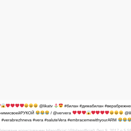
@likatv
#билан #димабилан #верабрежне
бнимисвоейРУКОЙ
/ @ververa
@li
an #verabrezhneva #vera #saluteVera #embracemewithyourARM
ліковане користувачем bilanofficial (@bilanofficial)
Лют 9, 2017 о 5:5