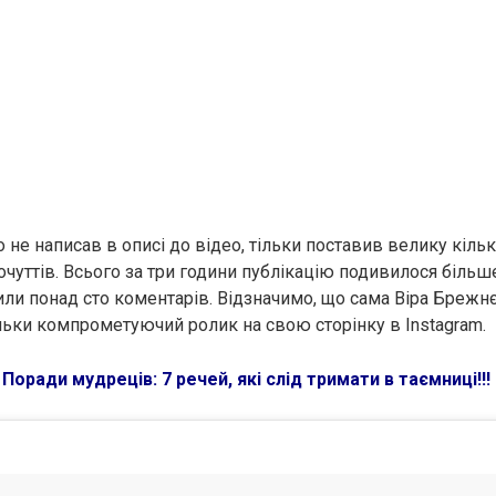
о не написав в описі до відео, тільки поставив велику кіль
чуттів. Всього за три години публікацію подивилося більш
или понад сто коментарів. Відзначимо, що сама Віра Брежнє
льки компрометуючий ролик на свою сторінку в Instagram.
:
Поради мудреців: 7 речей, які слід тримати в таємниці!!!