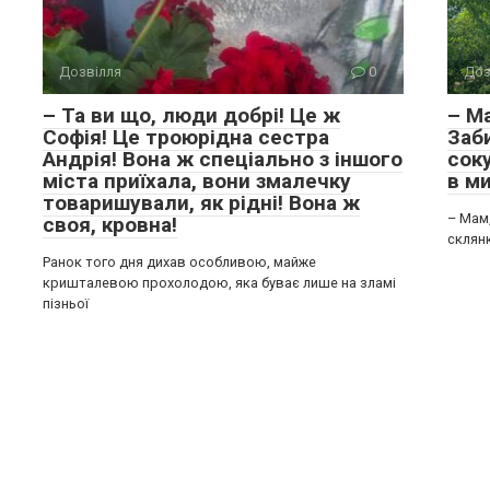
Дозвілля
0
Доз
– Та ви що, люди добрі! Це ж
– Ма
Софія! Це троюрідна сестра
Заб
Андрія! Вона ж спеціально з іншого
соку
міста приїхала, вони змалечку
в ми
товаришували, як рідні! Вона ж
– Мам,
своя, кровна!
склянк
Ранок того дня дихав особливою, майже
кришталевою прохолодою, яка буває лише на зламі
пізньої