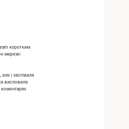
gram коротким
чі мережі
 але і заспівала
тка висловила
в коментарях