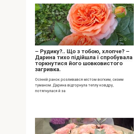
Дозвілля
0
– Рудику?.. Що з тобою, хлопче? –
Дарина тихо підійшла і спробувала
торкнутися його шовковистого
загривка.
Осінній ранок розливався містом вогким, сизим
туманом. Дарина відгорнула теплу ковдру,
потягнулася й за