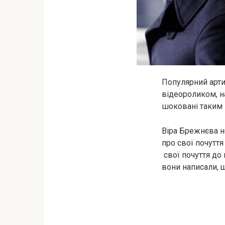
Популярний арти
відеороликом, н
шоковані таким 
Віра Брежнєва не
про свої почуття
свої почуття до
вони написали, 