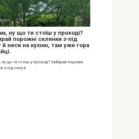
вілля
0
м, ну що ти стоїш у проході?
ирай порожні склянки з-під
 й неси на кухню, там уже гора
йці.
 ну що ти стоїш у проході? Забирай порожні
и з-під соку й