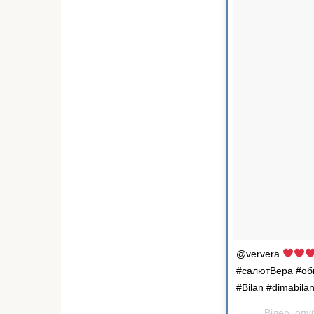
@ververa
#салютВера #о
#Bilan #dimabil
Відео, опуб