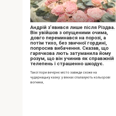
Дозвілля
0
Андрій з’явився лише після Різдва.
Він увійшов з опущеними очима,
довго переминався на порозі, а
потім тихо, без звичної гордині,
попросив вибачення. Сказав, що
гарячкова лють затуманила йому
розум, що він учинив як справжній
телепень і страшенно шкодує.
Такої пори вечірнє місто завжди схоже на
чудернацьку казку: у вікнах спалахують кольорові
вогники,