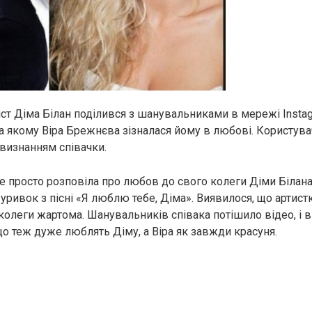
ст Діма Білан поділився з шанувальниками в мережі Insta
а якому Віра Брежнєва зізналася йому в любові. Користува
визнанням співачки.
 просто розповіла про любов до свого колеги Діми Білана,
 уривок з пісні «Я люблю тебе, Діма». Виявилося, що артис
 колеги жартома. Шанувальників співака потішило відео, і 
що теж дуже люблять Діму, а Віра як завжди красуня.