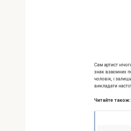
Сам артист нічог
знак взаємних по
чоловік, і залиш
викладати насті
Читайте також