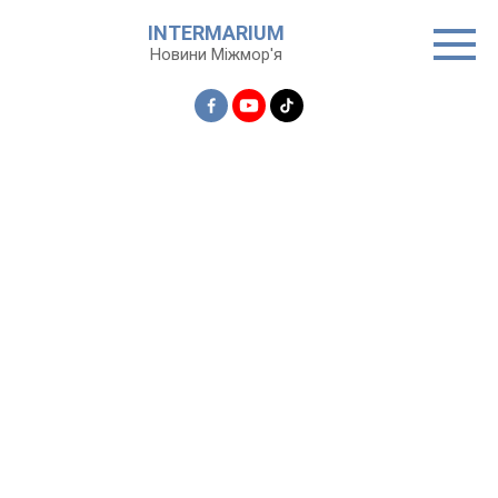
Перейти
INTERMARIUM
до
Новини Міжмор'я
вмісту