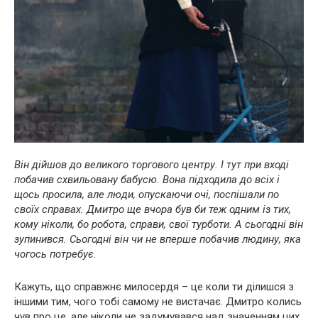
Він дійшов до великого торгового центру. І тут при вході
побачив схвильовану бабусю. Вона підходила до всіх і
щось просила, але люди, опускаючи очі, поспішали по
своїх справах. Дмитро ще вчора був би теж одним із тих,
кому ніколи, бо робота, справи, свої турботи. А сьогодні він
зупинився. Сьогодні він чи не вперше побачив людину, яка
чогось потребує.
Кажуть, що справжнє милосердя – це коли ти ділишся з
іншими тим, чого тобі самому не вистачає. Дмитро колись
чув про це, але ніколи не задумувався над значенням цих