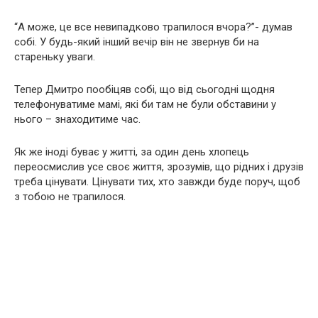
“А може, це все невипадково трапилося вчора?”- думав
собі. У будь-який інший вечір він не звернув би на
стареньку уваги.
Тепер Дмитро пообіцяв собі, що від сьогодні щодня
телефонуватиме мамі, які би там не були обставини у
нього – знаходитиме час.
Як же іноді буває у житті, за один день хлопець
переосмислив усе своє життя, зрозумів, що рідних і друзів
треба цінувати. Цінувати тих, хто завжди буде поруч, щоб
з тобою не трапилося.