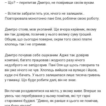
– Що? – перепитав Дмитро, не повіривши своїм вухам.
– Встигли забрати геть усе, нічого не залишили…
Повторювала монотонно пані Оля, роблячи свою роботу.
Дмитро стояв, мов укопаний. Ще вчора керівник, якому
він так довіряв, позичив у нього велику суму грошей.
Обіцяв, що сьогодні поверне, окрім того своєї платні
хлопець так і не отримав.
Дмитро почував себе ошуканим. Адже так довіряв
компанії, багато працював і жодного разу нічого
недоброго не запідозрив. Пані Оля ще щось говорила та
він уже нічого не чув. Хлопець вийшов на вулицю і йшов,
куди очі бачать. У нього залишилася лише тисяча гривень
у гаманці. Що буде робити далі, він не знає.
Він почав роздивлятися на місто, у якому живе. Вперше за
увесь час перебування у ньому помітив, які тут гарні
старовинні будівлі. “Дивно, як раніше я цього не помічав,
усе було ніколи”.