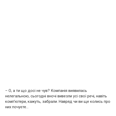
– О, а ти що досі не чув? Компанія виявилась
нелегальною, сьогодні вночі вивезли усі свої речі, навіть
комп’ютери, кажуть, забрали. Навряд чи ви ще колись про
них почуєте…