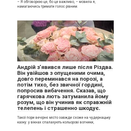
– Я обговорюю це, бо це важливо, – мовила я,
намагаючись тримати голос рівним.
Дозвілля
0
Андрій з’явився лише після Різдва.
Він увійшов з опущеними очима,
довго переминався на порозі, а
потім тихо, без звичної гордині,
попросив вибачення. Сказав, що
гарячкова лють затуманила йому
розум, що він учинив як справжній
телепень і страшенно шкодує.
Такої пори вечірнє місто завжди схоже на чудернацьку
казку: у вікнах спалахують кольорові вогники,