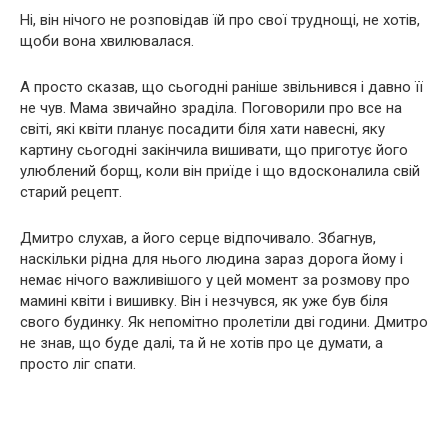
Ні, він нічого не розповідав їй про свої труднощі, не хотів,
щоби вона хвилювалася.
А просто сказав, що сьогодні раніше звільнився і давно її
не чув. Мама звичайно зраділа. Поговорили про все на
світі, які квіти планує посадити біля хати навесні, яку
картину сьогодні закінчила вишивати, що приготує його
улюблений борщ, коли він приїде і що вдосконалила свій
старий рецепт.
Дмитро слухав, а його серце відпочивало. Збагнув,
наскільки рідна для нього людина зараз дорога йому і
немає нічого важливішого у цей момент за розмову про
мамині квіти і вишивку. Він і незчувся, як уже був біля
свого будинку. Як непомітно пролетіли дві години. Дмитро
не знав, що буде далі, та й не хотів про це думати, а
просто ліг спати.