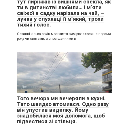
тут пиріжків із вишнями спекла, як
ти в дитинстві любила… І м’яти
свіжої в садку нарізала на чай, –
лунав у слухавці її м’який, трохи
тихий голос.
Останні кілька років моє життя вимірювалося не порами
року чи святами, а сповіщеннями в
Дозвілля
0
Того вечора ми вечеряли в кухні.
Тато швидко втомився. Одно разу
він упустив виделку. Йому
знадобилася моя допомога, щоб
підвестися зі стільця.