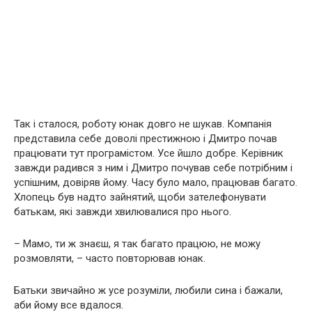
Так і сталося, роботу юнак довго не шукав. Компанія
представила себе доволі престижною і Дмитро почав
працювати тут програмістом. Усе йшло добре. Керівник
завжди радився з ним і Дмитро почував себе потрібним і
успішним, довіряв йому. Часу було мало, працював багато.
Хлопець був надто зайнятий, щоби зателефонувати
батькам, які завжди хвилювалися про нього.
– Мамо, ти ж знаєш, я так багато працюю, не можу
розмовляти, – часто повторював юнак.
Батьки звичайно ж усе розуміли, любили сина і бажали,
аби йому все вдалося.