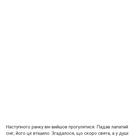
Наступного ранку він вийшов прогулятися. Падав лапатий
сніг, його це втішило. Згадалося, що скоро свята, а у душі