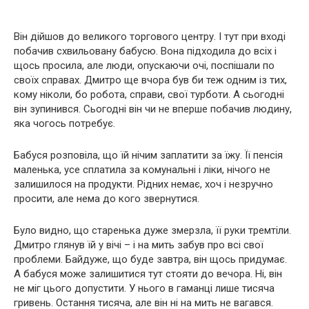
Він дійшов до великого торгового центру. І тут при вході
побачив схвильовану бабусю. Вона підходила до всіх і
щось просила, але люди, опускаючи очі, поспішали по
своїх справах. Дмитро ще вчора був би теж одним із тих,
кому ніколи, бо робота, справи, свої турботи. А сьогодні
він зупинився. Сьогодні він чи не вперше побачив людину,
яка чогось потребує.
Бабуся розповіла, що їй нічим заплатити за їжу. Її пенсія
маленька, усе сплатила за комунальні і ліки, нічого не
залишилося на продукти. Рідних немає, хоч і незручно
просити, але нема до кого звернутися.
Було видно, що старенька дуже змерзла, її руки тремтіли.
Дмитро глянув їй у вічі – і на мить забув про всі свої
проблеми. Байдуже, що буде завтра, він щось придумає.
А бабуся може залишитися тут стояти до вечора. Ні, він
не міг цього допустити. У нього в гаманці лише тисяча
гривень. Остання тисяча, але він ні на мить не вагався.