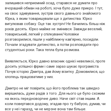
залишився неприємний осад, старався не думати про
вчорашній обман на роботі, хоча було дуже прикро. І тут,
на своє здивування, зустрів свого давнього знайомого
Юрка, з яким товаришували ще з дитинства. Юрко
вигулював собаку. Оце так зустріч! Не бачились більш ніж
років десять. Юрко майже не змінився. Завжди веселий,
товариський, легкий у спілкуванні.Чоловіки
розговорилися, пішли у найближчу кав’ярню, посиділи.
Почали згадувати дитинство, а потім розповідати про
студентські роки. Така тепла була розмова.
Виявляється, Юрко давно власник однієї невеликої, проте
досить успішної фірми і саме зараз шукає програміста.
Почув історію Дмитра, дав йому візитку. Домовилися, що
хлопець працюватиме у них.
Дмитро не міг повірити, що його проблема так швидко
вирішилась, дуже радів з того. Для нього це було схожим
на якесь передноворічне диво. Наче світ став іншим. А
коли повертався додому, згадав про ту бабусю, думав, чи
все у неї гаразд, чи не мерзне вона там більше.