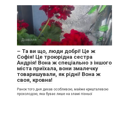
Дозвілля
0
– Та ви що, люди добрі! Це ж
Софія! Це троюрідна сестра
Андрія! Вона ж спеціально з іншого
міста приїхала, вони змалечку
товаришували, як рідні! Вона ж
своя, кровна!
Ранок того дня дихав особливою, майже кришталевою
прохолодою, яка буває лише на зламі пізньої