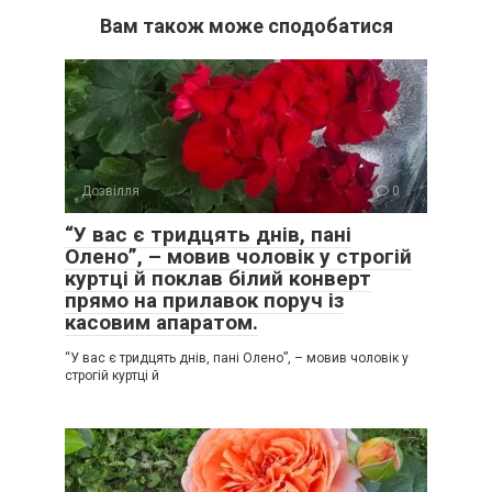
Вам також може сподобатися
Дозвілля
0
“У вас є тридцять днів, пані
Олено”, – мовив чоловік у строгій
куртці й поклав білий конверт
прямо на прилавок поруч із
касовим апаратом.
“У вас є тридцять днів, пані Олено”, – мовив чоловік у
строгій куртці й