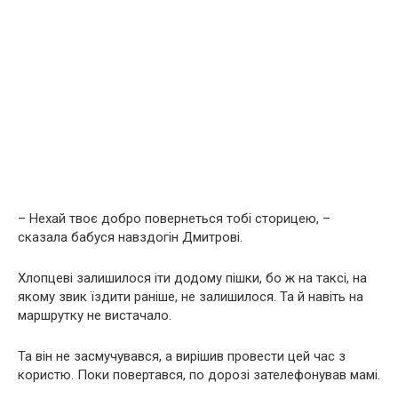
– Нехай твоє добро повернеться тобі сторицею, –
сказала бабуся навздогін Дмитрові.
Хлопцеві залишилося іти додому пішки, бо ж на таксі, на
якому звик їздити раніше, не залишилося. Та й навіть на
маршрутку не вистачало.
Та він не засмучувався, а вирішив провести цей час з
користю. Поки повертався, по дорозі зателефонував мамі.