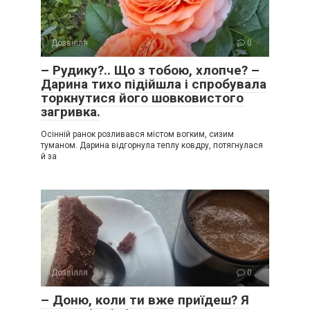
Дозвілля
0
– Рудику?.. Що з тобою, хлопче? –
Дарина тихо підійшла і спробувала
торкнутися його шовковистого
загривка.
Осінній ранок розливався містом вогким, сизим
туманом. Дарина відгорнула теплу ковдру, потягнулася
й за
Дозвілля
0
– Доню, коли ти вже приїдеш? Я