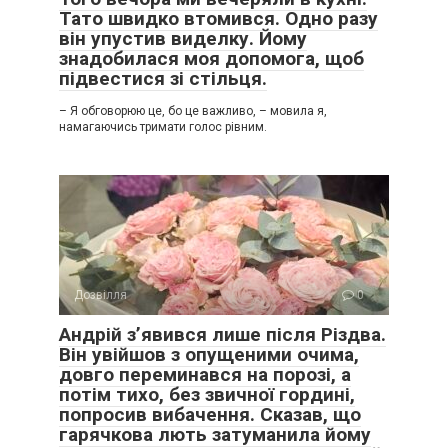
Тато швидко втомився. Одно разу
він упустив виделку. Йому
знадобилася моя допомога, щоб
підвестися зі стільця.
– Я обговорюю це, бо це важливо, – мовила я,
намагаючись тримати голос рівним.
Дозвілля
0
Андрій з’явився лише після Різдва.
Він увійшов з опущеними очима,
довго переминався на порозі, а
потім тихо, без звичної гордині,
попросив вибачення. Сказав, що
гарячкова лють затуманила йому