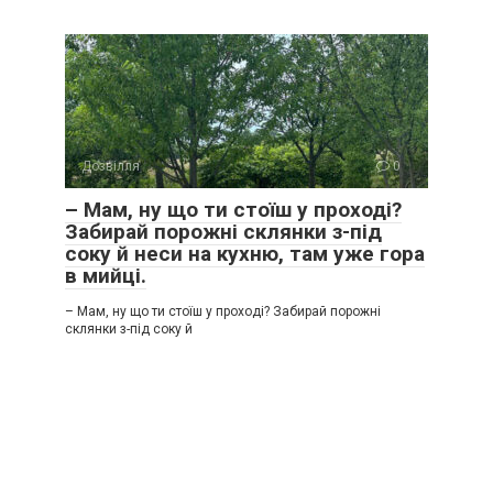
Дозвілля
0
– Мам, ну що ти стоїш у проході?
Забирай порожні склянки з-під
соку й неси на кухню, там уже гора
в мийці.
– Мам, ну що ти стоїш у проході? Забирай порожні
склянки з-під соку й