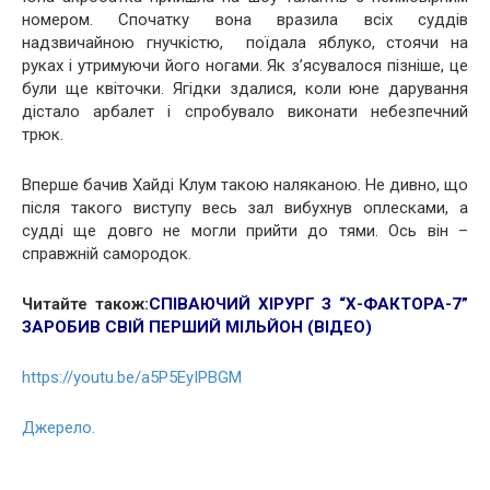
номером. Спочатку вона вразила всіх суддів
надзвичайною гнучкістю, поїдала яблуко, стоячи на
руках і утримуючи його ногами. Як з’ясувалося пізніше, це
були ще квіточки. Ягідки здалися, коли юне дарування
дістало арбалет і спробувало виконати небезпечний
трюк.
Вперше бачив Хайді Клум такою наляканою. Не дивно, що
після такого виступу весь зал вибухнув оплесками, а
судді ще довго не могли прийти до тями. Ось він –
справжній самородок.
Читайте також:
СПІВАЮЧИЙ ХІРУРГ З “Х-ФАКТОРА-7”
ЗАРОБИВ СВІЙ ПЕРШИЙ МІЛЬЙОН (ВІДЕО)
https://youtu.be/a5P5EyIPBGM
Джерело.