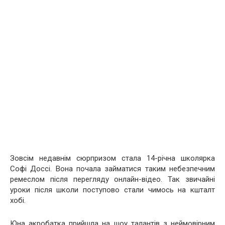
Зовсім недавнім сюрпризом стала 14-річна школярка
Софі Доссі. Вона почала займатися таким небезпечним
ремеслом після перегляду онлайн-відео. Так звичайні
уроки після школи поступово стали чимось на кшталт
хобі.
Юна акробатка прийшла на шоу талантів з неймовірним