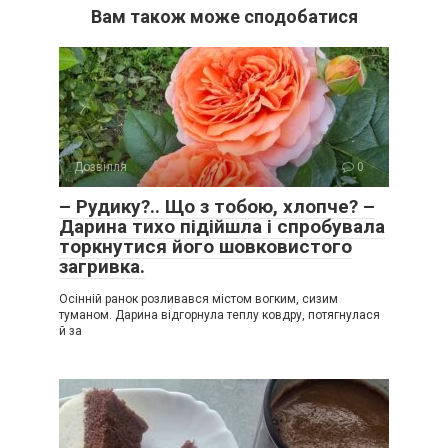
Вам також може сподобатися
Дозвілля
0
– Рудику?.. Що з тобою, хлопче? –
Дарина тихо підійшла і спробувала
торкнутися його шовковистого
загривка.
Осінній ранок розливався містом вогким, сизим
туманом. Дарина відгорнула теплу ковдру, потягнулася
й за