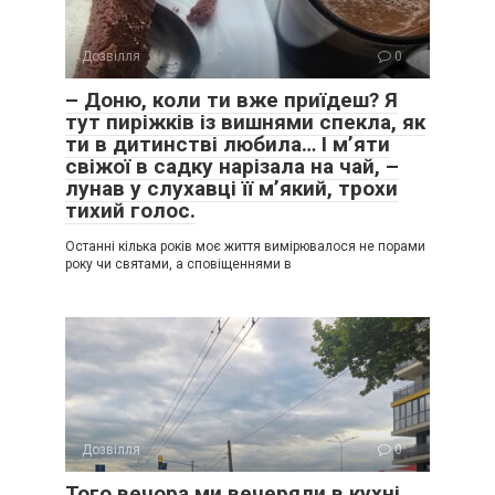
Дозвілля
0
– Доню, коли ти вже приїдеш? Я
тут пиріжків із вишнями спекла, як
ти в дитинстві любила… І м’яти
свіжої в садку нарізала на чай, –
лунав у слухавці її м’який, трохи
тихий голос.
Останні кілька років моє життя вимірювалося не порами
року чи святами, а сповіщеннями в
Дозвілля
0
Того вечора ми вечеряли в кухні.