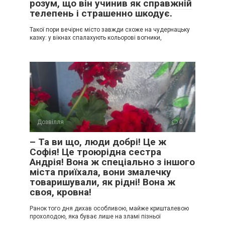
розум, що він учинив як справжній
телепень і страшенно шкодує.
Такої пори вечірнє місто завжди схоже на чудернацьку
казку: у вікнах спалахують кольорові вогники,
Дозвілля
0
– Та ви що, люди добрі! Це ж
Софія! Це троюрідна сестра
Андрія! Вона ж спеціально з іншого
міста приїхала, вони змалечку
товаришували, як рідні! Вона ж
своя, кровна!
Ранок того дня дихав особливою, майже кришталевою
прохолодою, яка буває лише на зламі пізньої