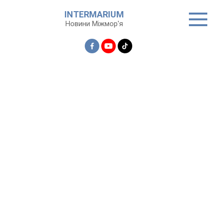
Перейти
INTERMARIUM
до
Новини Міжмор'я
вмісту