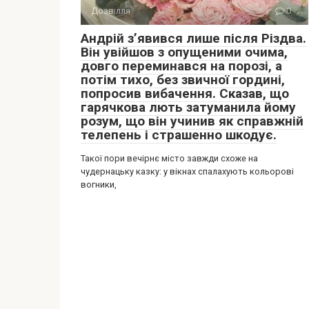
Дозвілля
0
Андрій з’явився лише після Різдва.
Він увійшов з опущеними очима,
довго переминався на порозі, а
потім тихо, без звичної гордині,
попросив вибачення. Сказав, що
гарячкова лють затуманила йому
розум, що він учинив як справжній
телепень і страшенно шкодує.
Такої пори вечірнє місто завжди схоже на
чудернацьку казку: у вікнах спалахують кольорові
вогники,