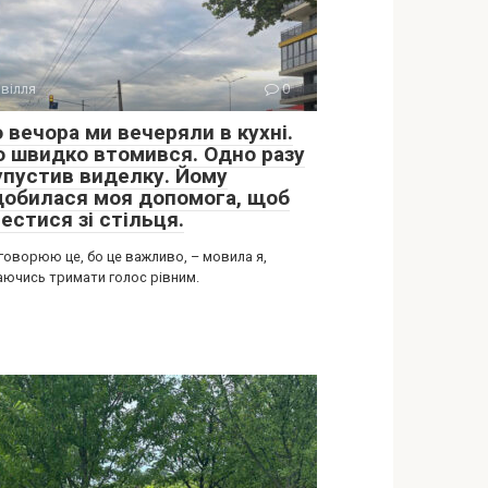
вілля
0
 вечора ми вечеряли в кухні.
о швидко втомився. Одно разу
 упустив виделку. Йому
добилася моя допомога, щоб
естися зі стільця.
говорюю це, бо це важливо, – мовила я,
аючись тримати голос рівним.