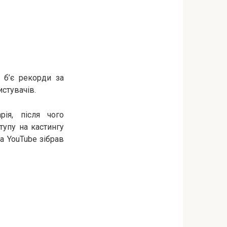
 б’є рекорди за
стувачів.
рія, після чого
тупу на кастингу
а YouTube зібрав