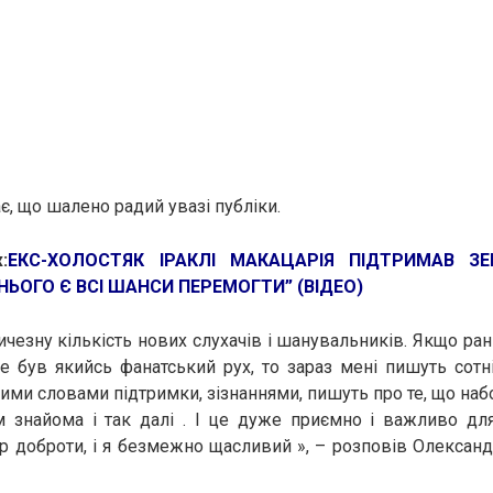
є, що шалено радий увазі публіки.
:
ЕКС-ХОЛОСТЯК ІРАКЛІ МАКАЦАРІЯ ПІДТРИМАВ З
 НЬОГО Є ВСІ ШАНСИ ПЕРЕМОГТИ” (ВІДЕО)
чезну кількість нових слухачів і шанувальників. Якщо ран
 був якийсь фанатський рух, то зараз мені пишуть сотн
ими словами підтримки, зізнаннями, пишуть про те, що набо
 їм знайома і так далі . І це дуже приємно і важливо д
 доброти, і я безмежно щасливий », – розповів Олександ