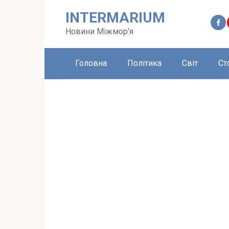
Перейти
INTERMARIUM
до
вмісту
Новини Міжмор'я
Головна
Політика
Світ
Ст