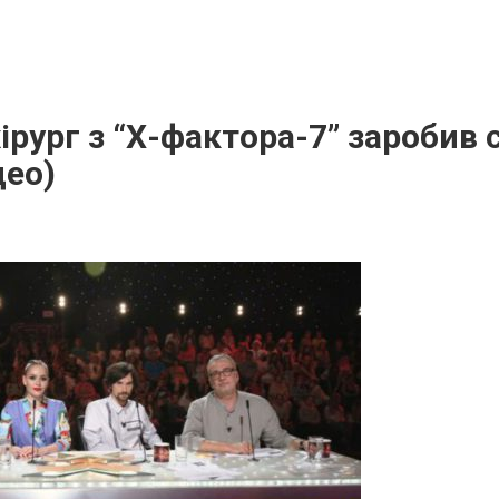
ірург з “Х-фактора-7” заробив 
део)