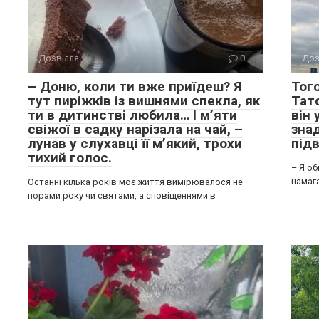
Дозвілля
0
Доз
– Доню, коли ти вже приїдеш? Я
Того
тут пиріжків із вишнями спекла, як
Тат
ти в дитинстві любила… І м’яти
він
свіжої в садку нарізала на чай, –
зна
лунав у слухавці її м’який, трохи
підв
тихий голос.
– Я об
намаг
Останні кілька років моє життя вимірювалося не
порами року чи святами, а сповіщеннями в