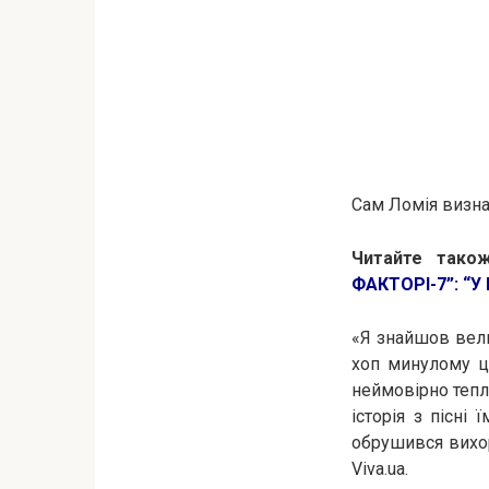
Сам Ломія визна
Читайте також
ФАКТОРІ-7”: “У
«Я знайшов вели
хоп минулому це
неймовірно тепл
історія з пісні
обрушився вихор
Viva.ua.