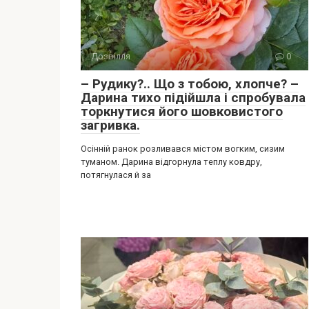
Дозвілля
0
– Рудику?.. Що з тобою, хлопче? –
Дарина тихо підійшла і спробувала
торкнутися його шовковистого
загривка.
Осінній ранок розливався містом вогким, сизим
туманом. Дарина відгорнула теплу ковдру,
потягнулася й за