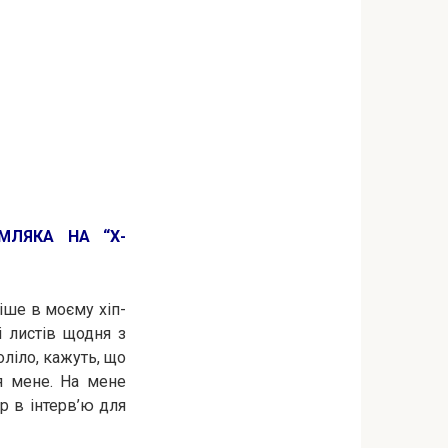
ЕМЛЯКА НА “Х-
іше в моєму хіп-
і листів щодня з
ліло, кажуть, що
ля мене. На мене
р в інтерв’ю для