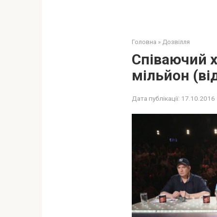
Головна
»
Дозвілля
Співаючий х
мільйон (ві
Дата публікації:
17.10.2016