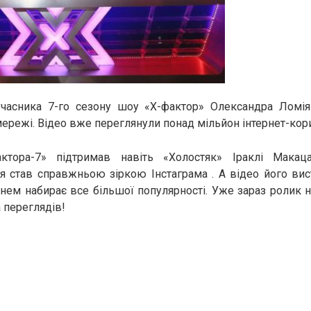
учасника 7-го сезону шоу «Х-фактор» Олександра Ломія
ережі. Відео вже переглянули понад мільйон інтернет-кори
ктора-7» підтримав навіть «Холостяк» Іраклі Макаца
 став справжньою зіркою Інстаграма . А відео його вис
ем набирає все більшої популярності. Уже зараз ролик н
 переглядів!