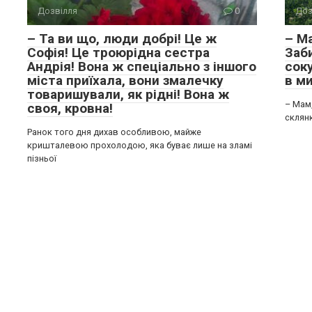
Дозвілля
0
Доз
– Та ви що, люди добрі! Це ж
– Ма
Софія! Це троюрідна сестра
Заб
Андрія! Вона ж спеціально з іншого
соку
міста приїхала, вони змалечку
в ми
товаришували, як рідні! Вона ж
– Мам,
своя, кровна!
склянк
Ранок того дня дихав особливою, майже
кришталевою прохолодою, яка буває лише на зламі
пізньої