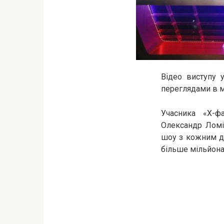
Відео виступу 
переглядами в м
Учасника «Х-фа
Олександр Ломія
шоу з кожним дн
більше мільйона