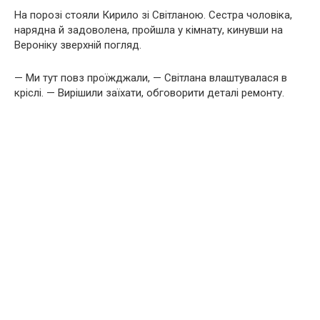
На порозі стояли Кирило зі Світланою. Сестра чоловіка,
нарядна й задоволена, пройшла у кімнату, кинувши на
Вероніку зверхній погляд.
— Ми тут повз проїжджали, — Світлана влаштувалася в
кріслі. — Вирішили заїхати, обговорити деталі ремонту.