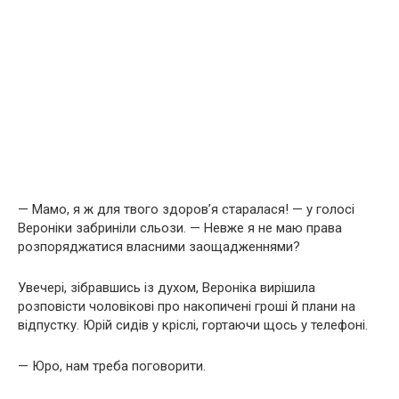
— Мамо, я ж для твого здоров’я старалася! — у голосі
Вероніки забриніли сльози. — Невже я не маю права
розпоряджатися власними заощадженнями?
Увечері, зібравшись із духом, Вероніка вирішила
розповісти чоловікові про накопичені гроші й плани на
відпустку. Юрій сидів у кріслі, гортаючи щось у телефоні.
— Юро, нам треба поговорити.