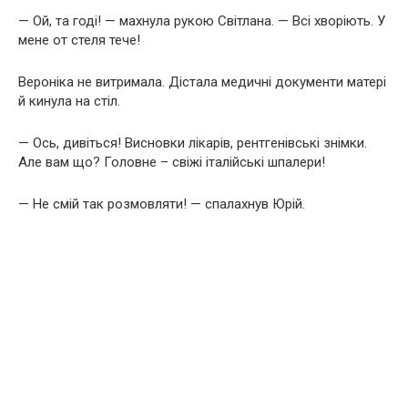
— Ой, та годі! — махнула рукою Світлана. — Всі хворіють. У
мене от стеля тече!
Вероніка не витримала. Дістала медичні документи матері
й кинула на стіл.
— Ось, дивіться! Висновки лікарів, рентгенівські знімки.
Але вам що? Головне – свіжі італійські шпалери!
— Не смій так розмовляти! — спалахнув Юрій.