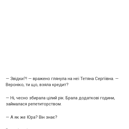
— Звідки?! — вражено глянула на неї Тетяна Сергіївна. —
Вероніко, ти що, взяла кредит?
— Ні, чесно збирала цілий рік. Брала додаткові години,
займалася репетиторством.
— А як же Юра? Він знає?