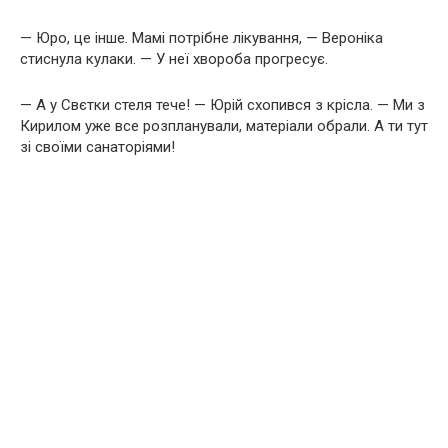
— Юро, це інше. Мамі потрібне лікування, — Вероніка
стиснула кулаки. — У неї хвороба прогресує.
— А у Свєтки стеля тече! — Юрій схопився з крісла. — Ми з
Кирилом уже все розпланували, матеріали обрали. А ти тут
зі своїми санаторіями!