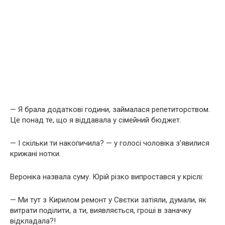
— Я брала додаткові години, займалася репетиторством.
Це понад те, що я віддавала у сімейний бюджет.
— І скільки ти накопичила? — у голосі чоловіка з’явилися
крижані нотки.
Вероніка назвала суму. Юрій різко випростався у кріслі:
— Ми тут з Кирилом ремонт у Свєтки затіяли, думали, як
витрати поділити, а ти, виявляється, гроші в заначку
відкладала?!