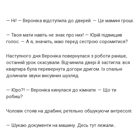
— Ні! — Вероніка відступила до дверей. — Це мамині гроші.
— Твоя мати навіть не знає про них! — Юрій підвищив
голос. — А я, значить, маю перед сестрою соромитися?
Наступного дня Вероніка повернулася з роботи раніше,
останній урок скасували. Відчинила двері й застигла: вся
квартира була перевернута догори дригом. Із спальні
долинали звуки висувних шухляд.
— Юро?! — Вероніка кинулася до кімнати. — Що ти
робиш?
Чоловік стояв на драбині, ретельно обшукуючи антресолі:
— Шукаю документи на машину. Десь тут лежали…