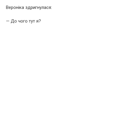
Вероніка здригнулася:
— До чого тут я?