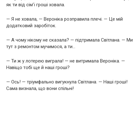
як ти від сім’ї гроші ховала.
— Я не ховала, — Вероніка розправила плечі. — Це мій
додатковий заробіток.
— А чому нікому не сказала? — підтримала Світлана. — Ми
тут з ремонтом мучимося, а ти…
— Ти ж у лотерею виграла! — не витримала Вероніка. —
Навіщо тобі ще й наші гроші?
— Ось! — тріумфально вигукнула Світлана. — Наші гроші!
Сама визнала, що вони спільні!