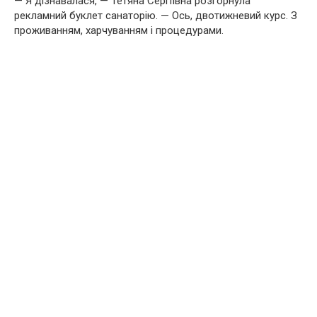
— Я дізнавалася, — Тетяна Сергіївна розгорнула
рекламний буклет санаторію. — Ось, двотижневий курс. З
проживанням, харчуванням і процедурами.