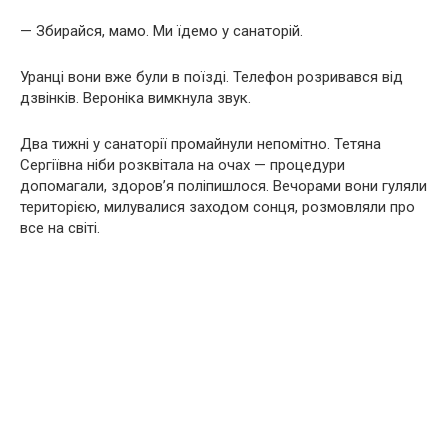
— Збирайся, мамо. Ми їдемо у санаторій.
Уранці вони вже були в поїзді. Телефон розривався від
дзвінків. Вероніка вимкнула звук.
Два тижні у санаторії промайнули непомітно. Тетяна
Сергіївна ніби розквітала на очах — процедури
допомагали, здоров’я поліпишлося. Вечорами вони гуляли
територією, милувалися заходом сонця, розмовляли про
все на світі.