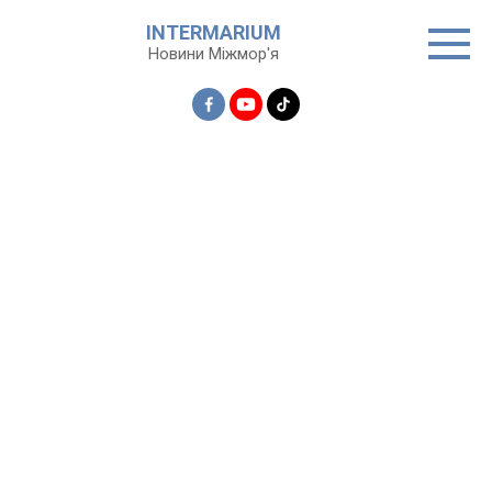
Перейти
INTERMARIUM
до
Новини Міжмор'я
вмісту