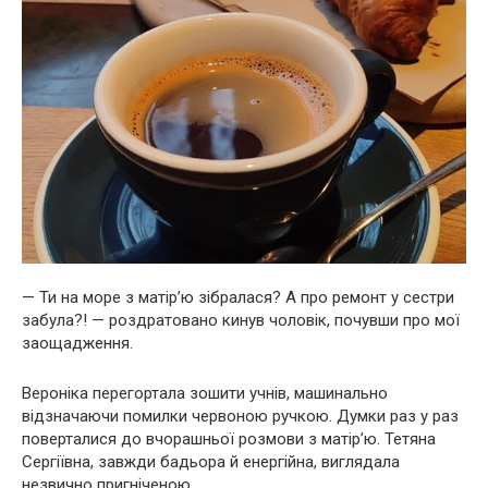
— Ти на море з матір’ю зібралася? А про ремонт у сестри
забула?! — роздратовано кинув чоловік, почувши про мої
заощадження.
Вероніка перегортала зошити учнів, машинально
відзначаючи помилки червоною ручкою. Думки раз у раз
поверталися до вчорашньої розмови з матір’ю. Тетяна
Сергіївна, завжди бадьора й енергійна, виглядала
незвично пригніченою.