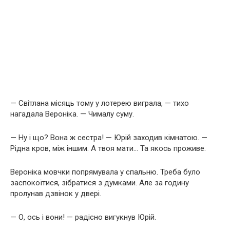
— Світлана місяць тому у лотерею виграла, — тихо
нагадала Вероніка. — Чималу суму.
— Ну і що? Вона ж сестра! — Юрій заходив кімнатою. —
Рідна кров, між іншим. А твоя мати… Та якось проживе.
Вероніка мовчки попрямувала у спальню. Треба було
заспокоїтися, зібратися з думками. Але за годину
пролунав дзвінок у двері.
— О, ось і вони! — радісно вигукнув Юрій.