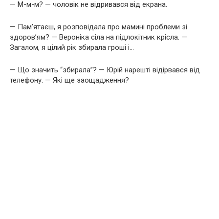
— М-м-м? — чоловік не відривався від екрана.
— Пам’ятаєш, я розповідала про мамині проблеми зі
здоров’ям? — Вероніка сіла на підлокітник крісла. —
Загалом, я цілий рік збирала гроші і…
— Що значить “збирала”? — Юрій нарешті відірвався від
телефону. — Які ще заощадження?