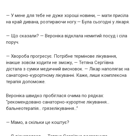
— У мене для тебе не дуже хороші новини, — мати присіла
на край дивана, розтираючи ногу.— Була сьогодні у лікаря.
— Що сказали? — Вероніка відклала немитий посуд і сіла
поруч.
— Хвороба прогресує. Потрібне термінове лікування,
інакше зовсім ходити не зможу, — Тетяна Сергіївна
дістала з сумки медичний висновок. — Лікар наполягає на
санаторно-курортному лікуванні. Каже, лише комплексна
терапія допоможе.
Вероніка швидко пробіглася очима по рядках:
“рекомендовано санаторно-курортне лікування…
бальнеотерапія… грязелікування…”
— Мамо, а скільки це коштує?