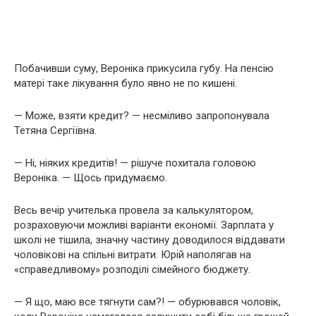
Побачивши суму, Вероніка прикусила губу. На пенсію
матері таке лікування було явно не по кишені.
— Може, взяти кредит? — несміливо запропонувала
Тетяна Сергіївна.
— Ні, ніяких кредитів! — рішуче похитала головою
Вероніка. — Щось придумаємо.
Весь вечір учителька провела за калькулятором,
розраховуючи можливі варіанти економії. Зарплата у
школі не тішила, значну частину доводилося віддавати
чоловікові на спільні витрати. Юрій наполягав на
«справедливому» розподілі сімейного бюджету.
— Я що, маю все тягнути сам?! — обурювався чоловік,