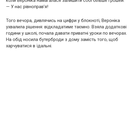
коли Вероніка намагалася залишити собі більше грошей.
— У нас рівноправ’я!
Того вечора, дивлячись на цифри у блокноті, Вероніка
ухвалила рішення: відкладатиме таємно. Взяла додаткові
години у школі, почала давати приватні уроки по вечорах.
На обід носила бутерброди з дому замість того, щоб
харчуватися в їдальні.