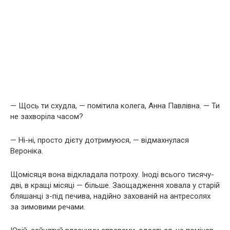
— Щось ти схудла, — помітила колега, Анна Павлівна. — Ти
не захворіла часом?
— Ні-ні, просто дієту дотримуюся, — відмахнулася
Вероніка.
Щомісяця вона відкладала потроху. Іноді всього тисячу-
дві, в кращі місяці — більше. Заощадження ховала у старій
бляшанці з-під печива, надійно захованій на антресолях
за зимовими речами.