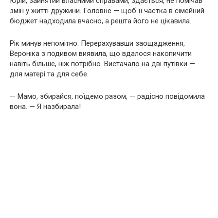
Юрій, зайнятий власними справами, здається, не помічав
змін у житті дружини. Головне — щоб її частка в сімейний
бюджет надходила вчасно, а решта його не цікавила.
Рік минув непомітно. Перерахувавши заощадження,
Вероніка з подивом виявила, що вдалося накопичити
навіть більше, ніж потрібно. Вистачало на дві путівки —
для матері та для себе.
— Мамо, збирайся, поїдемо разом, — радісно повідомила
вона. — Я назбирала!