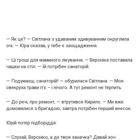
— Як це? — Світлана з удаваним здивуванням округлила
очі. — Юра сказав, у тебе є заощадження.
— Ці гроші для маминого лікування, — Вероніка поставила
чашки на стіл. — Їй потрібен санаторій.
— Подумаєш, санаторій! — обурилася Світлана. — Моя
свекруха трави п’є – і нічого. А тут ремонт не терпить.
— До речі, про ремонт, — втрутився Кирило. — Ми вже
домовилися з бригадою, завтра потрібен перший внесок.
Юрій потер підборіддя:
— Слухай, Вероніко, а де твоя заначка? Давай хоч