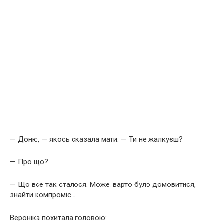
— Доню, — якось сказала мати. — Ти не жалкуєш?
— Про що?
— Що все так сталося. Може, варто було домовитися,
знайти компроміс…
Вероніка похитала головою: