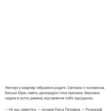
Увечері у квартирі зібралися родичі. Світлана з чоловіком,
батьки Юрія, навіть двоюрідна тітка приїхала. Вероніка
сиділа в кутку дивана, відчуваючи себе підсудною.
— Ну що, невістко, — почала Раїса Петрівна. — Розказуй,