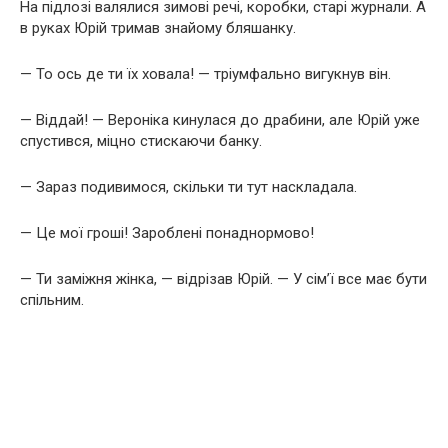
На підлозі валялися зимові речі, коробки, старі журнали. А
в руках Юрій тримав знайому бляшанку.
— То ось де ти їх ховала! — тріумфально вигукнув він.
— Віддай! — Вероніка кинулася до драбини, але Юрій уже
спустився, міцно стискаючи банку.
— Зараз подивимося, скільки ти тут наскладала.
— Це мої гроші! Зароблені понаднормово!
— Ти заміжня жінка, — відрізав Юрій. — У сім’ї все має бути
спільним.