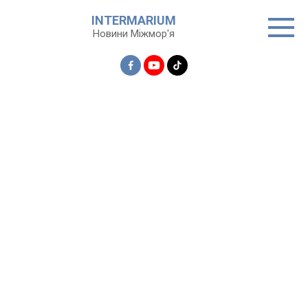
Перейти
INTERMARIUM
до
Новини Міжмор'я
вмісту