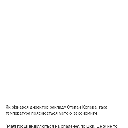
Як зізнався директор закладу Степан Копера, така
температура пояснюється метою зекономити.
“Малі гроші виділяються на опалення, трішки. Це ж не то