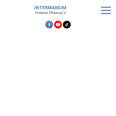
Перейти
INTERMARIUM
до
Новини Міжмор'я
вмісту