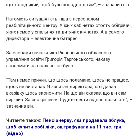
що холод який, щоб було холодно дітям”, – зазначив він.
Натомість ситуація геть інша з персоналом
реабілітаційного центру. У їхніх кабінетах стоять обігрівачі,
яких немає у спальнях та дитячих кімнатах. А в самого
директора – електрична батарея.
За словами начальника Рівненського обласного
управління освіти Григорія Таргонського, наказу
економити на опаленні не було.
“Там немає причин, що щось поламане, щось не працює,
щось не вистачає. Я запитав директора, хто давав
вказівку щось економити. На що він сказав, що він сам
вирішив. За свої рішення будете нести відповідальність”, –
зазначив він.
Читайте також:
Пенсіонерку, яка продавала яблука,
щоб купити собі ліки, оштрафували на 11 тис. грн
(відео)