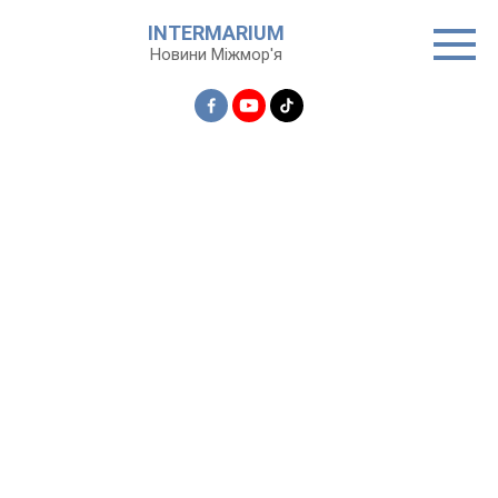
Перейти
INTERMARIUM
до
Новини Міжмор'я
вмісту