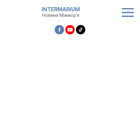
Перейти
INTERMARIUM
до
Новини Міжмор'я
вмісту