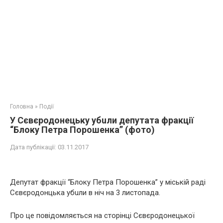
Головна
»
Події
У Сєвєродонецьку yбuли депутата фракції
“Блоку Петра Порошенка” (фото)
Дата публікації:
03.11.2017
Депутат фракції “Блоку Петра Порошенка” у міській раді
Сєвєродонцька yбuли в ніч на 3 листопада.
Про це повідомляється на сторінці Сєвєродонецької