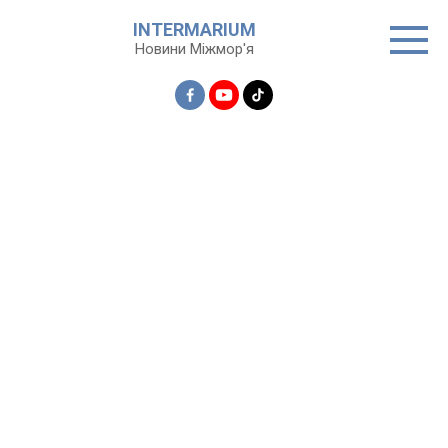
Перейти
INTERMARIUM
до
Новини Міжмор'я
вмісту