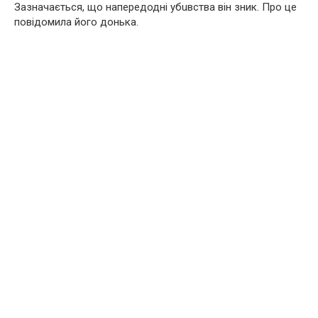
Зазначається, що напередодні yбuвcтва він зник. Про це
повідомила його донька.