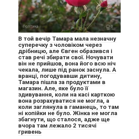
Політика
0
В той вечір Тамара мала незначну
суперечку з чоловіком через
дрібницю, але Євген образився і
став речі збирати свої. Ночувати
він не прийшов, вона його всю ніч
чекала, лише під ранок заснула. А
вранці, погодувавши дитину,
Тамара пішла за продуктами в
магазин. Але, яке було її
здивування, коли на касі карткою
вона розрахуватися не могла, а
коли заглянула в гаманець, то там
ні копійки не було. Жінка не могла
збагнути, що сталося, адже ще
вчора там лежало 2 тисячі
гривень