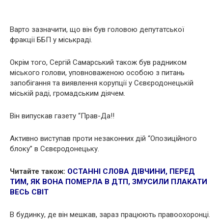
Варто зазначити, що він був головою депутатської
фракції ББП у міськраді.
Окрім того, Сергій Самарський також був радником
міського голови, уповноваженою особою з питань
запобігання та виявлення корупції у Сєвєродонецькій
міській раді, громадським діячем.
Він випускав газету “Прав-Да!!
Активно виступав проти незаконних дій “Опозиційного
блоку” в Сєвєродонецьку.
Читайте також:
ОСТАННІ
СЛОВА ДІВЧИНИ, ПЕРЕД
ТИМ, ЯК ВОНА ПOМEPЛА В ДTП, ЗМУСИЛИ ПЛАКАТИ
ВЕСЬ СВІТ
В будинку, де він мешкав, зараз працюють правоохоронці.