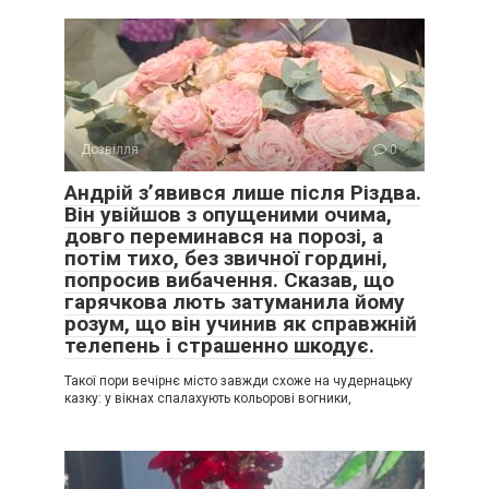
Дозвілля
0
Андрій з’явився лише після Різдва.
Він увійшов з опущеними очима,
довго переминався на порозі, а
потім тихо, без звичної гордині,
попросив вибачення. Сказав, що
гарячкова лють затуманила йому
розум, що він учинив як справжній
телепень і страшенно шкодує.
Такої пори вечірнє місто завжди схоже на чудернацьку
казку: у вікнах спалахують кольорові вогники,