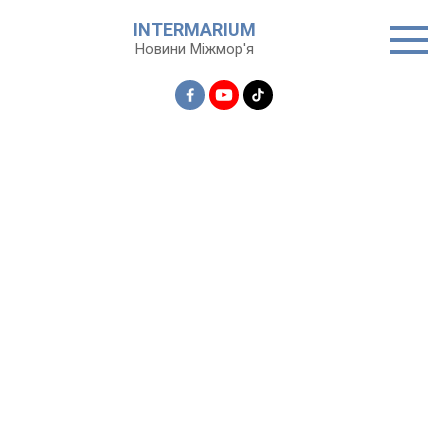
Перейти
INTERMARIUM
до
Новини Міжмор'я
вмісту