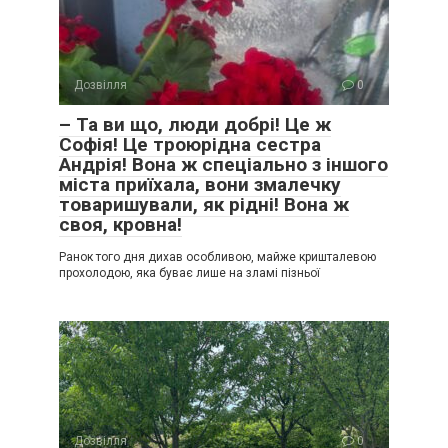
Дозвілля
0
– Та ви що, люди добрі! Це ж
Софія! Це троюрідна сестра
Андрія! Вона ж спеціально з іншого
міста приїхала, вони змалечку
товаришували, як рідні! Вона ж
своя, кровна!
Ранок того дня дихав особливою, майже кришталевою
прохолодою, яка буває лише на зламі пізньої
Дозвілля
0