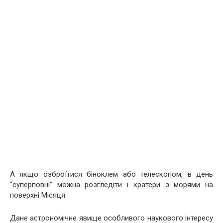
А якщо озброїтися біноклем або телескопом, в день
“суперповні” можна розгледіти і кратери з морями на
поверхні Місяця.
Дане астрономічне явище особливого наукового інтересу