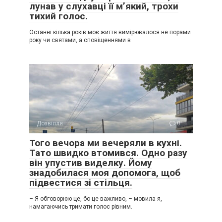
лунав у слухавці її м’який, трохи
тихий голос.
Останні кілька років моє життя вимірювалося не порами
року чи святами, а сповіщеннями в
Дозвілля
0
Того вечора ми вечеряли в кухні.
Тато швидко втомився. Одно разу
він упустив виделку. Йому
знадобилася моя допомога, щоб
підвестися зі стільця.
– Я обговорюю це, бо це важливо, – мовила я,
намагаючись тримати голос рівним.