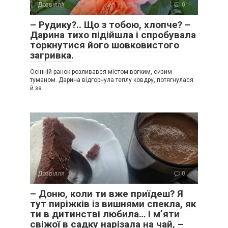
Дозвілля
0
– Рудику?.. Що з тобою, хлопче? –
Дарина тихо підійшла і спробувала
торкнутися його шовковистого
загривка.
Осінній ранок розливався містом вогким, сизим
туманом. Дарина відгорнула теплу ковдру, потягнулася
й за
Дозвілля
0
– Доню, коли ти вже приїдеш? Я
тут пиріжків із вишнями спекла, як
ти в дитинстві любила… І м’яти
свіжої в садку нарізала на чай, –