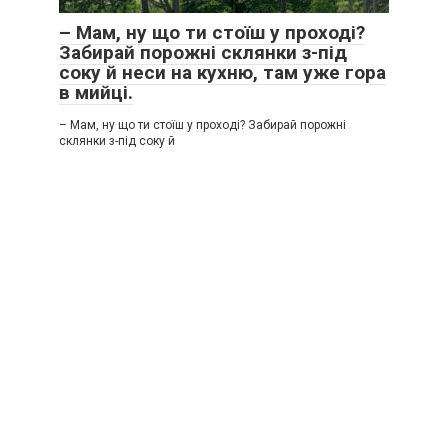
– Мам, ну що ти стоїш у проході?
Забирай порожні склянки з-під
соку й неси на кухню, там уже гора
в мийці.
– Мам, ну що ти стоїш у проході? Забирай порожні
склянки з-під соку й