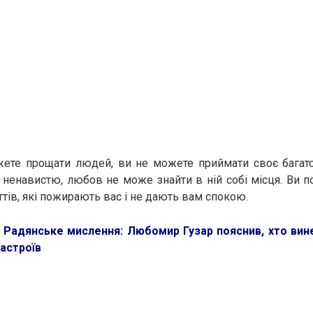
ете прощати людей, ви не можете приймати своє багат
ненавистю, любов не може знайти в ній собі місця. Ви п
ттів, які пожирають вас і не дають вам спокою.
:
Радянське мислення: Любомир Гузар пояснив, хто вин
настроїв