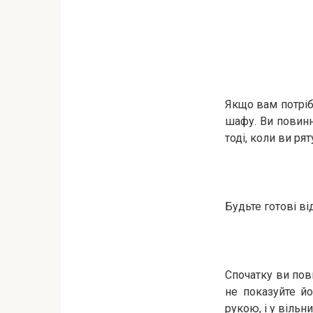
Якщо вам потрібн
шафу. Ви повинн
тоді, коли ви рят
Будьте готові ві
Спочатку ви пови
не показуйте йо
рукою, і у вільн