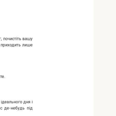
г, почистіть вашу
е приходить лише
те.
 ідеального дня і
ис де-небудь під