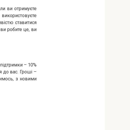
оли ви отримуєте
е використовуєте
вістю ставитися
 ви робите це, ви
 підтримки – 10%
я до вас. Гроші –
имось, з новими