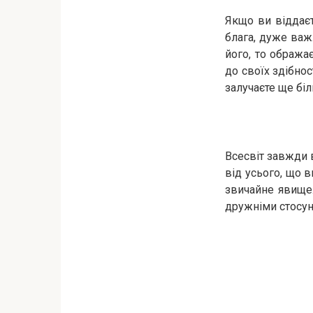
Якщо ви віддаєт
блага, дуже важ
його, то ображ
до своїх здібнос
залучаєте ще біл
Всесвіт завжди 
від усього, що в
звичайне явище
дружніми стосунк