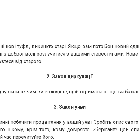
і нові туфлі, викиньте старі. Якщо вам потрібен новий одя
і з доброї волі розлучитися з вашими стереотипами. Нов
уєтеся від старого.
2. Закон циркуляції
дпустити те, чим ви володієте, щоб отримати те, що ви бажає
3. Закон уяви
нні побачити процвітання у вашій уяві. Зробіть опис свого
го нікому, крім того, кому довіряєте. Зберігайте цей оп
ий час перечитуйте його.