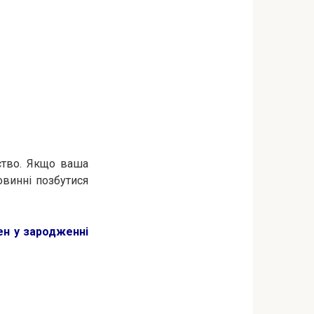
ство. Якщо ваша
овинні позбутися
ен у зародженні