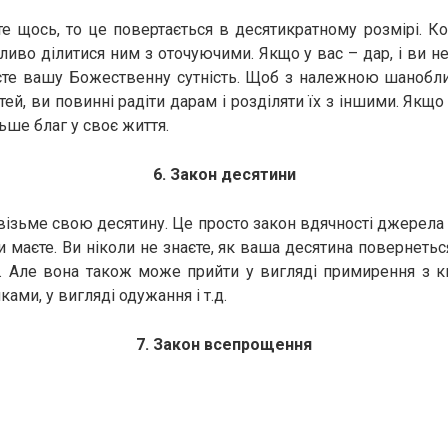
е щось, то це повертається в десятикратному розмірі. К
ливо ділитися ним з оточуючими. Якщо у вас – дар, і ви н
аєте вашу Божественну сутність. Щоб з належною шанобли
тей, ви повинні радіти дарам і розділяти їх з іншими. Якщо
ьше благ у своє життя.
6. Закон десятини
візьме свою десятину. Це просто закон вдячності джерела
и маєте. Ви ніколи не знаєте, як ваша десятина повернетьс
. Але вона також може прийти у вигляді примирення з к
ами, у вигляді одужання і т.д.
7. Закон всепрощення