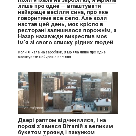
лише про одне — влаштувати
найкраще весілля сина, про яке
говоритиме все село. Але коли
настав цей день, моє крісло в
ресторані залишилося порожнім, а
Назар назавжди викреслив моє
ім’я зі свого списку рідних людей
Коли я їхала на заробітки, я мріяла лише про одне —
влаштувати найкраще весілля
Без рубрики
0
Двері раптом відчинилися, і на
порозі з’явився Віталій з великим
букетом троянд і пакунком