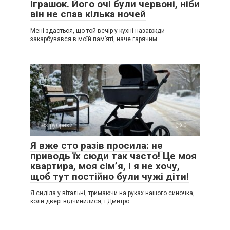
іграшок. Його очі були червоні, ніби
він не спав кілька ночей
Мені здається, що той вечір у кухні назавжди
закарбувався в моїй пам’яті, наче гарячим
Без рубрики
0
Я вже сто разів просила: не
приводь їх сюди так часто! Це моя
квартира, моя сім’я, і я не хочу,
щоб тут постійно були чужі діти!
Я сиділа у вітальні, тримаючи на руках нашого синочка,
коли двері відчинилися, і Дмитро