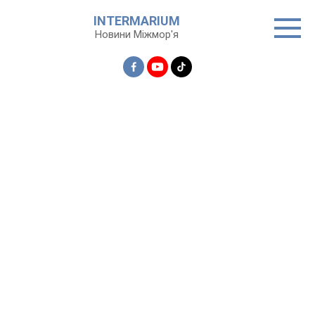
Перейти
INTERMARIUM
до
Новини Міжмор'я
вмісту