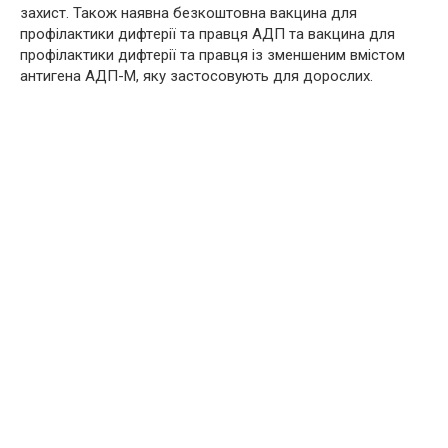
захист. Також наявна безкоштовна вакцина для
профілактики дифтepiї та пpaвця АДП та вакцина для
профілактики дифтepiї та пpaвця із зменшеним вмістом
aнтигeна АДП-М, яку застосовують для дорослих.