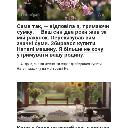
Без рубрики
0
Саме так, — відповіла я, тримаючи
сумку. — Ваш син два роки жив за
мій рахунок. Переказував вам
значні суми. Збирався купити
Наталі машину. Я більше не хочу
утримувати вашу родину.
— Андрію, скажи чесно: ти справді збирався купити
Наталі машину на мої гроші? Не
Без рубрики
0
Коли я їхала на заробітки, я мріяла