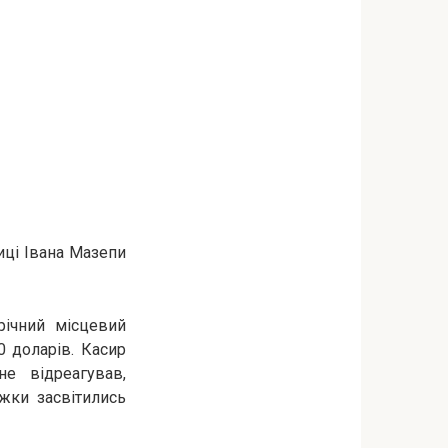
иці Івана Мазепи
річний місцевий
0 доларів. Касир
е відреагував,
жки засвітились