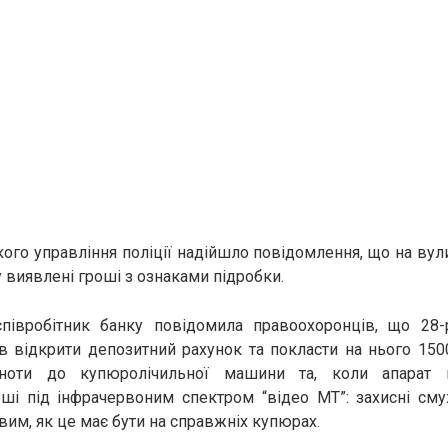
кого управління поліції надійшло повідомлення, що на вул
у виявлені гроші з ознаками підробки.
співробітник банку повідомила правоохоронців, що 28-
 відкрити депозитний рахунок та покласти на нього 150
кноти до купюролічильної машини та, коли апарат н
оші під інфрачервоним спектром “відео МТ”: захисні сму
вим, як це має бути на справжніх купюрах.