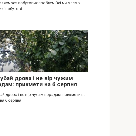
вляємося побутових проблем Всі ми маємо
ькі побутові
ії
0
убай дрова і не вір чужим
адам: прикмети на 6 серпня
ай дрова і не вір чужим порадам: прикмети на
ня 6 серпня