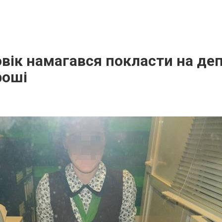
овік намагався покласти на де
роші