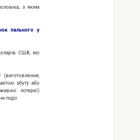
оловіка, з яким
нок пального у
оларів США, які
 (виготовлення,
 метою збуту або
жавної лотереї)
и події.