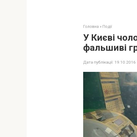
Головна
»
Події
У Києві чол
фальшиві г
Дата публікації:
19.10.2016