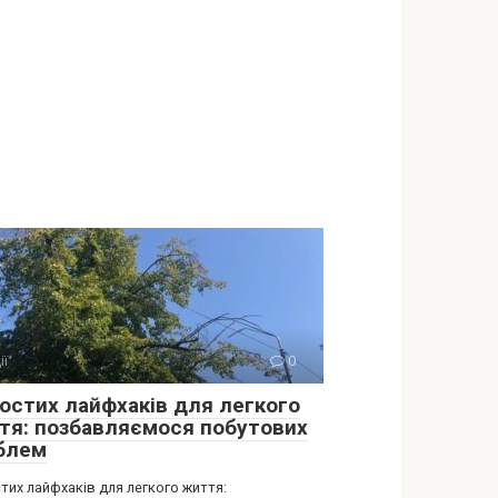
ії
0
ростих лайфхаків для легкого
тя: позбавляємося побутових
блем
тих лайфхаків для легкого життя: