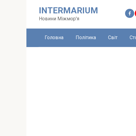
Перейти
INTERMARIUM
до
вмісту
Новини Міжмор'я
Головна
Політика
Світ
Ст