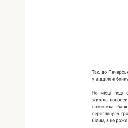
Так, до Печерсь
у відділені банк
На місці подї 
житель попросив
помістила бан
переглянула гр
білим, а не роже