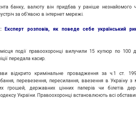
єнта банку, валюту він придбав у раніше незнайомого ч
стріч за об’явою в інтернет мережі.
ж:
Експерт розповів, як поведе себе український ри
 місця події правоохоронці вилучили 15 купюр по 100 д
іції передала касир.
ви відкрито кримінальне провадження за ч.1 ст. 199
дбання, перевезення, пересилання, ввезення в Україну з
их грошей, державних цінних паперів чи білетів дер
одексу України. Правоохоронці встановлюють всі обставин