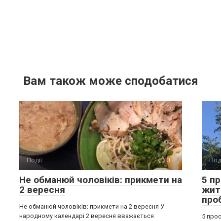
Вам також може сподобатися
Події
0
Под
Не обманюй чоловіків: прикмети на
5 п
2 вересня
жит
про
Не обманюй чоловіків: прикмети на 2 вересня У
народному календарі 2 вересня вважається
5 прос