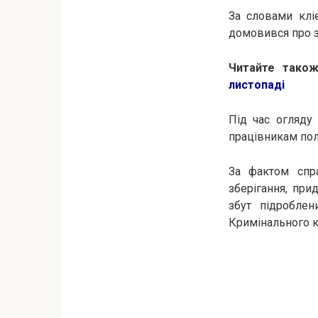
За словами клі
домовився про зу
Читайте тако
листопаді
Під час огляду
працівникам пол
За фактом спра
зберігання, при
збут підроблен
Кримінального к