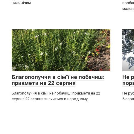
чоловічим
позба
мален
Події
0
Под
Благополуччя в сім’ї не побачиш:
Не р
прикмети на 22 серпня
пор
Благополуччя в сім’ї не побачиш: прикмети на 22
Не руб
серпня 22 серпня значиться в народному
6 серп