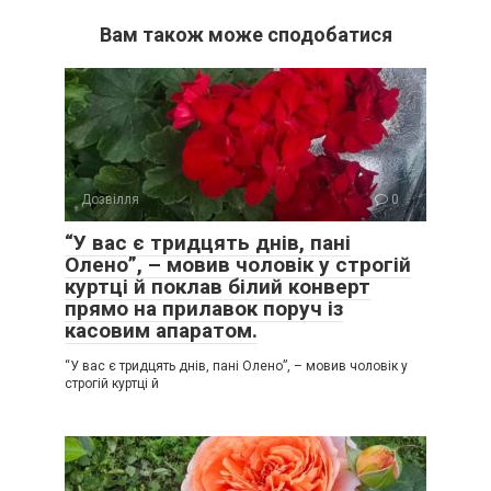
Вам також може сподобатися
Дозвілля
0
“У вас є тридцять днів, пані
Олено”, – мовив чоловік у строгій
куртці й поклав білий конверт
прямо на прилавок поруч із
касовим апаратом.
“У вас є тридцять днів, пані Олено”, – мовив чоловік у
строгій куртці й