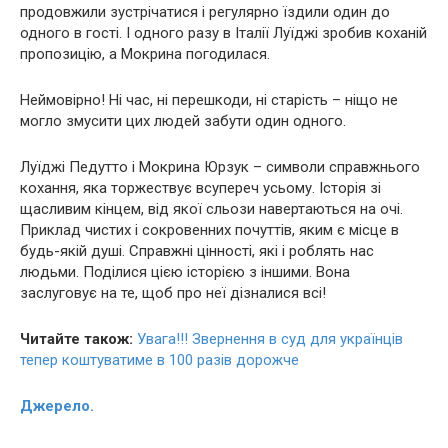
продовжили зустрічатися і регулярно їздили один до
одного в гості. І одного разу в Італії Луїджі зробив коханій
пропозицію, а Мокрина погодилася.
Неймовірно! Ні час, ні перешкоди, ні старість – ніщо не
могло змусити цих людей забути один одного.
Луїджі Педутто і Мокрина Юрзук – символи справжнього
кохання, яка торжествує всупереч усьому. Історія зі
щасливим кінцем, від якої сльози навертаються на очі.
Приклад чистих і сокровенних почуттів, яким є місце в
будь-якій душі. Справжні цінності, які і роблять нас
людьми. Поділися цією історією з іншими. Вона
заслуговує на те, щоб про неї дізналися всі!
Читайте також:
Увага!!! Звернення в суд для українців
тепер коштуватиме в 100 разів дорожче
Джерело.