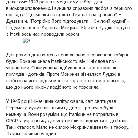
далекому 1943 році в німецькому таборі для
військовополонених, і виникла справжня любов з першого
погляду! “Ці ямочки на щоках! Яка ж вона красива!” –
Думав він. “Потрібно його підгодувати … Он який худий!” –
Подумала вона. Українка Мокрина Юрзук і Луїджі Педутто
з Італії весь час проводили разом.
Два роки з дня на день вони спільно переживали табірні
будні. Вона не знала італійського, він – ні слова по-
українськи. Спілкування відбувалося за допомогою
поглядів і дотиків. Проте Мокрина зізналася Луїджі в
любові на його рідній мові і з гордістю потім розповіла,
що до нього нікому подібного не говорила.
У 1945 році Німеччина капітулювала, світ святкував
Перемогу, сумували тільки ці двоє – розлука була
неминуча. Вони розуміли, що італієць не потрапить в
СРСР, а українську дівчину ніколи не відпустять до Італії …
Так і сталося. Мало не силою Мокрину відвезли з табору, і
Луїджі залишився один …