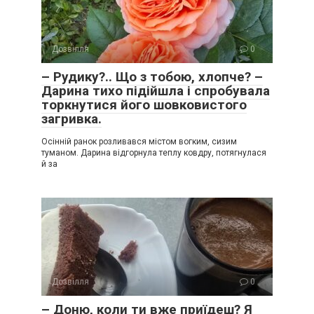
Дозвілля
0
– Рудику?.. Що з тобою, хлопче? –
Дарина тихо підійшла і спробувала
торкнутися його шовковистого
загривка.
Осінній ранок розливався містом вогким, сизим
туманом. Дарина відгорнула теплу ковдру, потягнулася
й за
Дозвілля
0
– Доню, коли ти вже приїдеш? Я