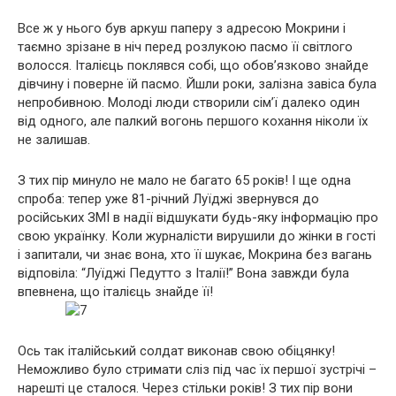
Все ж у нього був аркуш паперу з адресою Мокрини і
таємно зрізане в ніч перед розлукою пасмо її світлого
волосся. Італієць поклявся собі, що обов’язково знайде
дівчину і поверне їй пасмо. Йшли роки, залізна завіса була
непробивною. Молоді люди створили сім’ї далеко один
від одного, але палкий вогонь першого кохання ніколи їх
не залишав.
З тих пір минуло не мало не багато 65 років! І ще одна
спроба: тепер уже 81-річний Луїджі звернувся до
російських ЗМІ в надії відшукати будь-яку інформацію про
свою українку. Коли журналісти вирушили до жінки в гості
і запитали, чи знає вона, хто її шукає, Мокрина без вагань
відповіла: “Луїджі Педутто з Італії!” Вона завжди була
впевнена, що італієць знайде її!
Ось так італійський солдат виконав свою обіцянку!
Неможливо було стримати сліз під час їх першої зустрічі –
нарешті це сталося. Через стільки років! З тих пір вони