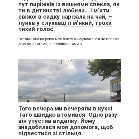
тут пиріжків із вишнями спекла, як
ти в дитинстві любила… І м’яти
свіжої в садку нарізала на чай, –
лунав у слухавці її м’який, трохи
тихий голос.
Останні кілька років моє життя вимірювалося не порами
року чи святами, а сповіщеннями в
Дозвілля
0
Того вечора ми вечеряли в кухні.
Тато швидко втомився. Одно разу
він упустив виделку. Йому
знадобилася моя допомога, щоб
підвестися зі стільця.