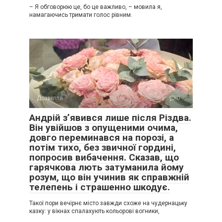
– Я обговорюю це, бо це важливо, – мовила я,
намагаючись тримати голос рівним.
Дозвілля
0
Андрій з’явився лише після Різдва.
Він увійшов з опущеними очима,
довго переминався на порозі, а
потім тихо, без звичної гордині,
попросив вибачення. Сказав, що
гарячкова лють затуманила йому
розум, що він учинив як справжній
телепень і страшенно шкодує.
Такої пори вечірнє місто завжди схоже на чудернацьку
казку: у вікнах спалахують кольорові вогники,