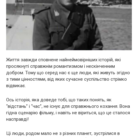
Життя завжди сповнене найнеймовірніших історій, які
просякнуті справжнім романтизмом і нескінченним
добром. Тому що серед нас є ще люди, які живуть згідно
з тими цінностями, від яких сучасне суспільство стрімко
відвикає.
Ось історія, яка доведе тобі, що таких понять, як
“відстань” і “час”, не існує для справжнього кохання. Вона
гідна сценарію фільму, і навіть не віриться, що це сталося
насправді!
Ці люди, родом мало не з різних планет, зустрілися в