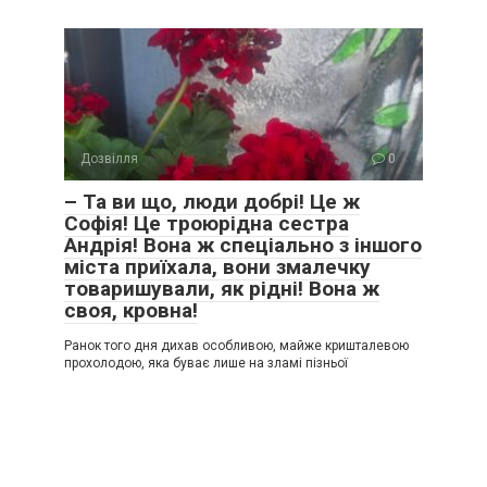
Дозвілля
0
– Та ви що, люди добрі! Це ж
Софія! Це троюрідна сестра
Андрія! Вона ж спеціально з іншого
міста приїхала, вони змалечку
товаришували, як рідні! Вона ж
своя, кровна!
Ранок того дня дихав особливою, майже кришталевою
прохолодою, яка буває лише на зламі пізньої