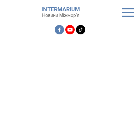
Перейти
INTERMARIUM
до
Новини Міжмор'я
вмісту