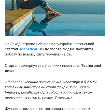
На Заході стрімко набирає популярність естонський
стартап
Jobbatical
. Він дозволяє людям знаходити
роботу по всьому світу терміном на рік.
Стартап привернув увагу великих інвесторів.
Techcrunch
пише:
«Jobbatical успішно закрив раунд інвестицій в $ 2 млн.
Головними інвесторами стали фонди Union Square
Ventures, LocalGlobe Сола і Робіна Кляйнов, а також
первісний інвестор стартапу, Smartcap».
Журналіст видання Inc. поговорив із засновником