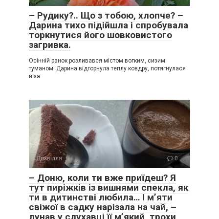
– Рудику?.. Що з тобою, хлопче? –
Дарина тихо підійшла і спробувала
торкнутися його шовковистого
загривка.
Осінній ранок розливався містом вогким, сизим
туманом. Дарина відгорнула теплу ковдру, потягнулася
й за
Дозвілля
0
– Доню, коли ти вже приїдеш? Я
тут пиріжків із вишнями спекла, як
ти в дитинстві любила… І м’яти
свіжої в садку нарізала на чай, –
лунав у слухавці її м’який, трохи