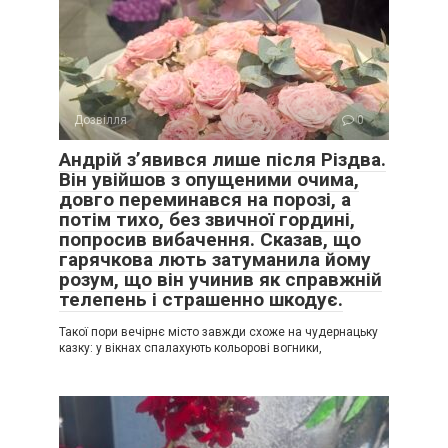
Дозвілля
0
Андрій з’явився лише після Різдва.
Він увійшов з опущеними очима,
довго переминався на порозі, а
потім тихо, без звичної гордині,
попросив вибачення. Сказав, що
гарячкова лють затуманила йому
розум, що він учинив як справжній
телепень і страшенно шкодує.
Такої пори вечірнє місто завжди схоже на чудернацьку
казку: у вікнах спалахують кольорові вогники,