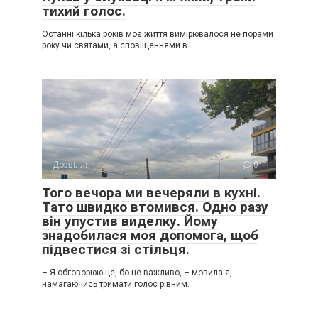
тихий голос.
Останні кілька років моє життя вимірювалося не порами
року чи святами, а сповіщеннями в
Дозвілля
0
Того вечора ми вечеряли в кухні.
Тато швидко втомився. Одно разу
він упустив виделку. Йому
знадобилася моя допомога, щоб
підвестися зі стільця.
– Я обговорюю це, бо це важливо, – мовила я,
намагаючись тримати голос рівним.