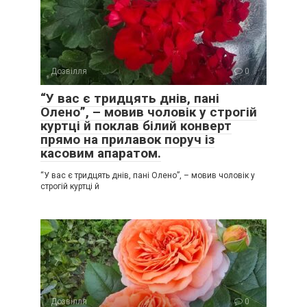
Дозвілля
0
“У вас є тридцять днів, пані
Олено”, – мовив чоловік у строгій
куртці й поклав білий конверт
прямо на прилавок поруч із
касовим апаратом.
“У вас є тридцять днів, пані Олено”, – мовив чоловік у
строгій куртці й
Дозвілля
0