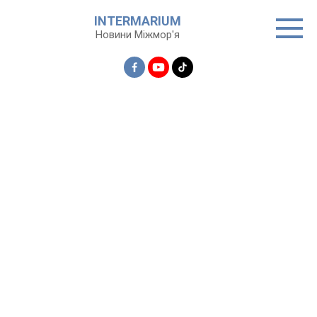
Перейти
INTERMARIUM
до
Новини Міжмор'я
вмісту