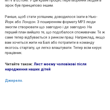
MTV в Естонії. У цій країні процес перетворення людей в
зірок був принципово іншим.
Раніше, щоб стати успішним, доводилося їхати в Нью-
Йорк або Лондон. З поширенням формату MP3 люди
змогли створювати що завгодно і де завгодно. На
перший план вийшло те, що подобалося споживачам. Те ж
саме тепер відбувається з ринком праці. Наприклад, якщо
вам хочеться жити на Балі або потрапити в команду
якогось стартапу, це легко влаштувати. Тепер всім керує
працівник.
Читайте також:
Лист моєму чоловікові після
народження наших дітей
Джерело.