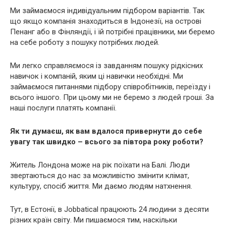
Ми займаємося індивідуальним підбором варіантів. Так
що якщо компанія знаходиться в Індонезії, на острові
Пенанг або в Фінляндії, і їй потрібні працівники, ми беремо
на себе роботу з пошуку потрібних людей.
Ми легко справляємося із завданням пошуку рідкісних
навичок і компаній, яким ці навички необхідні. Ми
займаємося питаннями підбору співробітників, переїзду і
всього іншого. При цьому ми не беремо з людей гроші. За
наші послуги платять компанії.
Як ти думаєш, як вам вдалося привернути до себе
увагу так швидко – всього за півтора року роботи?
Житель Лондона може на рік поїхати на Балі. Люди
звертаються до нас за можливістю змінити клімат,
культуру, спосіб життя. Ми даємо людям натхнення.
Тут, в Естонії, в Jobbatical працюють 24 людини з десяти
різних країн світу. Ми пишаємося тим, наскільки