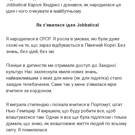
Jobbatical Каролі Хіндрікс і дізнався, як народилася ця
ідея і чого очікувати в майбутньому.
Як з’явилася ідея Jobbatical
Я народилася в СРСР. Я росла в умовах, які були дуже
схожі на те, що зараз відбувається в Північній Кореї. Без
знань, без ідей, без їжі.
Пізніше в дитинстві ми отримали доступ до Західної
культурі. Нас захлеснула хвиля нових знань,
найважливішим з яких для мене (як для підлітка) стало
західне телебачення. Саме так у мене з’явилася мрія
вчитися за кордоном.
Я виграла стипендію і поїхала вчитися в Портсмут, штат
Нью-Гемпшир. Я вирішила, що буду робити все, щоб
влаштуватися там. Однак я все ще була підлітком і тільки
думала, що знаю, як влаштоване життя людей по всьому
світу. Я помилялася.