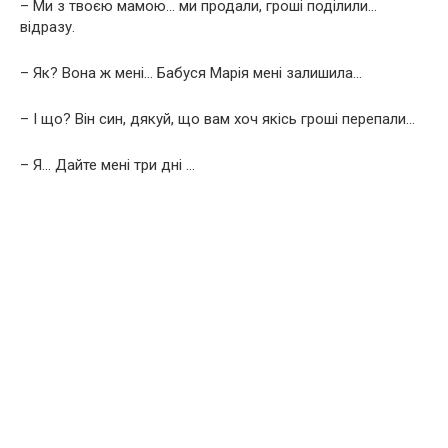
– Ми з твоєю мамою… ми продали, гроші поділили…
відразу.
– Як? Вона ж мені… Бабуся Марія мені залишила…
– І що? Він син, дякуй, що вам хоч якісь гроші перепали…
– Я… Дайте мені три дні …