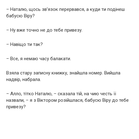
– Наталю, щось зв’язок перервався, а куди ти подінеш
бабусю Віру?
– Ну вже точно не до тебе привезу.
– Навіщо ти так?
– Все, я немаю часу балакати.
Взяла стару записну книжку, знайшла номер. Вийшла
надвір, набрала.
– Алло, тітко Наталю, – сказала тій, на чию честь її
назвали, – я з Віктором розійшлася, бабусю Віру до тебе
привезу?