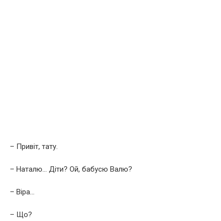
– Привіт, тату.
– Наталю… Діти? Ой, бабусю Валю?
– Віра…
– Що?