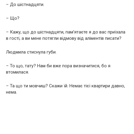
– До шістнадцяти.
– Що?
– Кажу, що до шістнадцяти, пам’ятаєте я до вас приїхала
в гості, а ви мене потягли відмову від аліментів писати?
Людмила стиснула губи.
– То що, тату? Нам би вже пора визначитися, бо я
втомилася.
– Та що ти мовчиш? Скажи їй. Немає тієї квартири давно,
нема.