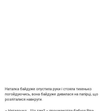
Наталка байдуже опустила руки і стояла тихенько
погойдуючись, вона байдуже дивилася на папірці, що
розліталися навкруги.
– Наталочко… Що там? – прошелестіла бабуся Віра,