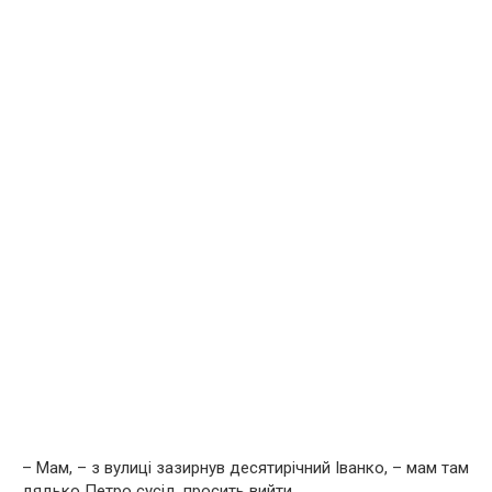
– Мам, – з вулиці зазирнув десятирічний Іванко, – мам там
дядько Петро сусід, просить вийти.