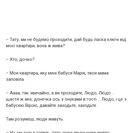
– Тату, ми не будемо проходити, дай будь ласка ключі від
моєї квартири, вона ж жива?
– Хто, дочко?
– Моя квартира, яку мені бабуся Марія, твоя мама
заповіла.
– Аааа, так звичайно, а ви проходите, Людо, Людо …
щастя ж яке, донечка ось з онуками в гості … Людо, і це з
бабусею Вірою, давайте заходьте, заходьте.
Там розумієш, люди живуть.
– Ну, ми тоді в готель, тату, поки люди нове житло