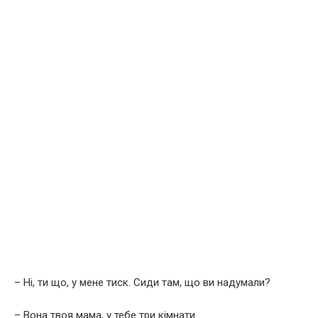
– Ні, ти що, у мене тиск. Сиди там, що ви надумали?
– Вона твоя мама, у тебе три кімнати.