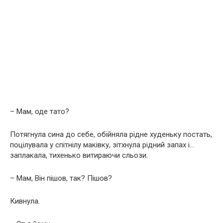
– Мам, оде тато?
Потягнула сина до себе, обійняла рідне худеньку постать,
поцілувала у спітнілу маківку, зітхнула рідний запах і…
заплакала, тихенько витираючи сльози.
– Мам, Він пішов, так? Пішов?
Кивнула.