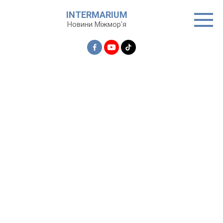
Перейти
INTERMARIUM
до
Новини Міжмор'я
вмісту