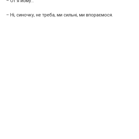
– От я йому…
– Ні, синочку, не треба, ми сильні, ми впораємося.