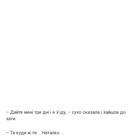
– Дайте мені три дні і я з’їду, – сухо сказала і зайшла до
хати.
– Та куди ж ти … Наталко …