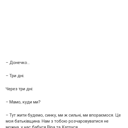
– Донечко…
– Три дні.
Через три дні:
– Мамо, куди ми?
– Тут жити будемо, синку, ми ж сильні, ми впораємося. Це
моя батьківщина. Нам з тобою розчаровуватися не
можна, у нас бабуся Віра та Катруся.