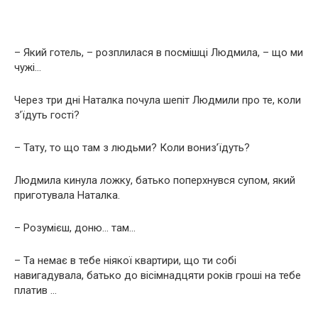
– Який готель, – розплилася в посмішці Людмила, – що ми
чужі…
Через три дні Наталка почула шепіт Людмили про те, коли
з’їдуть гості?
– Тату, то що там з людьми? Коли вониз’їдуть?
Людмила кинула ложку, батько поперхнувся супом, який
приготувала Наталка.
– Розумієш, доню… там…
– Та немає в тебе ніякої квартири, що ти собі
навигадувала, батько до вісімнадцяти років гроші на тебе
платив …