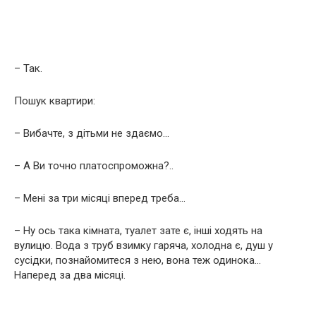
– Так.
Пошук квартири:
– Вибачте, з дітьми не здаємо…
– А Ви точно платоспроможна?..
– Мені за три місяці вперед треба…
– Ну ось така кімната, туалет зате є, інші ходять на
вулицю. Вода з труб взимку гаряча, холодна є, душ у
сусідки, познайомитеся з нею, вона теж одинока…
Наперед за два місяці.