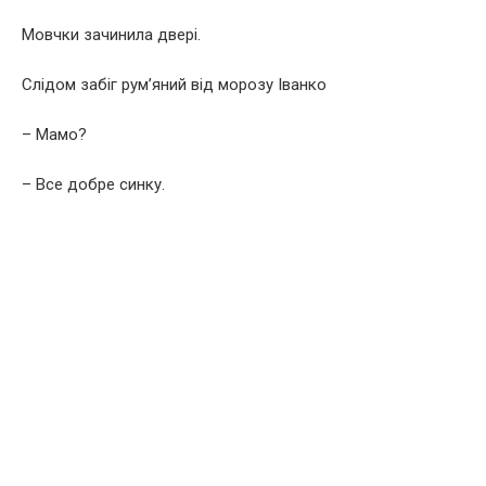
Мовчки зачинила двері.
Слідом забіг румʼяний від морозу Іванко
– Мамо?
– Все добре синку.