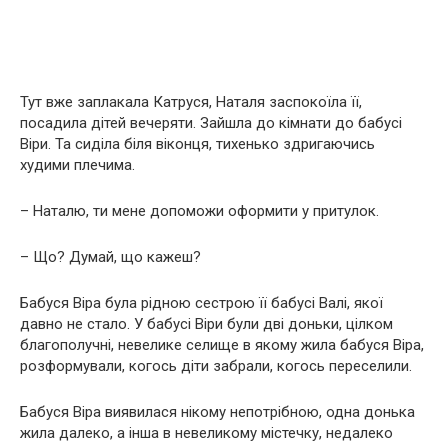
Тут вже заплакала Катруся, Наталя заспокоїла її,
посадила дітей вечеряти. Зайшла до кімнати до бабусі
Віри. Та сиділа біля віконця, тихенько здригаючись
худими плечима.
– Наталю, ти мене допоможи оформити у притулок.
– Що? Думай, що кажеш?
Бабуся Віра була рідною сестрою її бабусі Валі, якої
давно не стало. У бабусі Віри були дві доньки, цілком
благополучні, невелике селище в якому жила бабуся Віра,
розформували, когось діти забрали, когось переселили.
Бабуся Віра виявилася нікому непотрібною, одна донька
жила далеко, а інша в невеликому містечку, недалеко