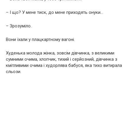
– І що? У мене тиск, до мене приходять онуки…
– Зрозуміло.
Вони їхали у плацкартному вагоні.
Худенька молода жінка, зовсім дівчинка, з великими
сумними очима, хлопчик, тихий і серйозний, дівчинка з
кмітливими очима і худорлява бабуся, яка тихо витирала
сльози.