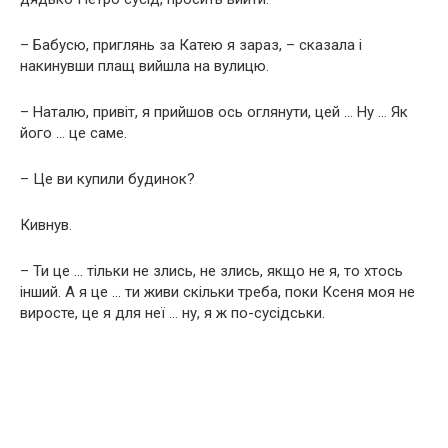
– Бабусю, приглянь за Катею я зараз, – сказала і
накинувши плащ вийшла на вулицю.
– Наталю, привіт, я прийшов ось оглянути, цей … Ну … Як
його … це саме.
– Це ви купили будинок?
Кивнув.
– Ти це … тільки не злись, не злись, якщо не я, то хтось
інший. А я це … ти живи скільки треба, поки Ксеня моя не
виросте, це я для неї … ну, я ж по-сусідськи.