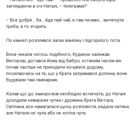
заглядаючи в очі Наталі, – телеграма?
– Все добре… ба… йди пий чай, я там печиво… витягнути
треба, а то згорить.
По кімнаті розплився запах ваніліну і підгорілого тіста.
Вона чекала чогось подібного, будинок належав
Вікторові, дістався йому від бабусі, останнім часом він
почав частіше не приходити ночувати додому,
посилаючись на те, що у брата затримався допізна, вони
будували там свинарник.
Казав що до заморозків необхідно встигнути, до Наталі
доходили невиразні чутки і дружина брата Віктора,
Світлана, все намагалася щось розповісти, кидала натяки,
але Наталя не чула або не хотіла чути.