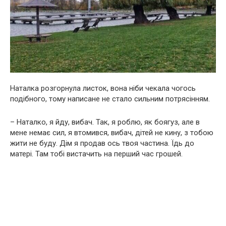
Наталка розгорнула листок, вона ніби чекала чогось
подібного, тому написане не стало сильним потрясінням.
– Наталко, я йду, вибач. Так, я роблю, як боягуз, але в
мене немає сил, я втомився, вибач, дітей не кину, з тобою
жити не буду. Дім я продав ось твоя частина. Їдь до
матері. Там тобі вистачить на перший час грошей.