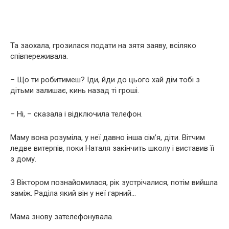
Та заохала, грозилася подати на зятя заяву, всіляко
співпереживала.
– Що ти робитимеш? Іди, йди до цього хай дім тобі з
дітьми залишає, кинь назад ті гроші.
– Ні, – сказала і відключила телефон.
Маму вона розуміла, у неї давно інша сім’я, діти. Вітчим
ледве витерпів, поки Наталя закінчить школу і виставив її
з дому.
З Віктором познайомилася, рік зустрічалися, потім вийшла
заміж. Раділа який він у неї гарний…
Мама знову зателефонувала.