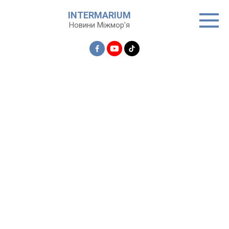
Перейти
INTERMARIUM
до
Новини Міжмор'я
вмісту