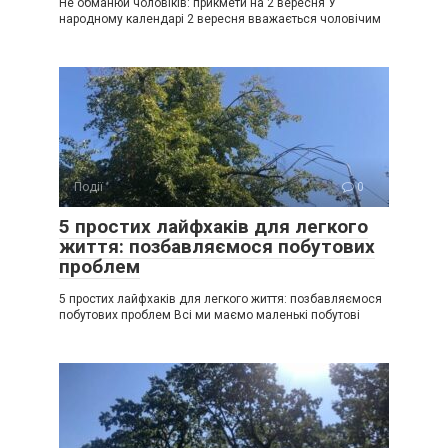
Не обманюй чоловіків: прикмети на 2 вересня У
народному календарі 2 вересня вважається чоловічим
Події
0
5 простих лайфхаків для легкого
життя: позбавляємося побутових
проблем
5 простих лайфхаків для легкого життя: позбавляємося
побутових проблем Всі ми маємо маленькі побутові