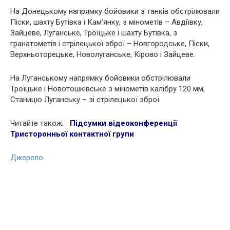
На Донецькому напрямку бойовики з танків обстрілювали
Піски, шахту Бутівка і Кам’янку, з мінометів – Авдіївку,
Зайцеве, Луганське, Троїцьке і шахту Бутівка, з
гранатометів і стрілецької зброї – Новгородське, Піски,
Верхньоторецьке, Новолуганське, Кірово і Зайцеве.
На Луганському напрямку бойовики обстрілювали
Троїцьке і Новотошківське з мінометів калібру 120 мм,
Станицю Луганську – зі стрілецької зброї.
Читайте також:
Підсумки відеоконференції
Тристоронньої контактної групи
Джерело.