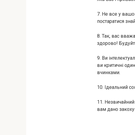
7. Не все у ваш
постаратися зна
8. Так, вас вваж
здорово! Будуйте
9. Ви інтелектуа
ви критичні один
вчинками.
10. Ідеальний с
11. Незвичайний
вам дано закохув