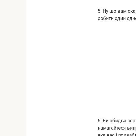
5. Ну що вам ска
робити один одн
6. Ви обидва сер
намагайтеся вип
яка вас і прива