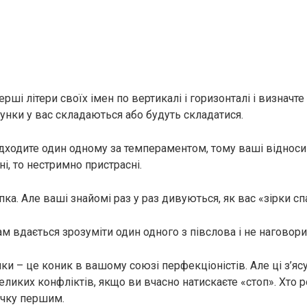
ерші літери своїх імен по вертикалі і горизонталі і визначте
сунки у вас складаються або будуть складатися.
підходите один одному за темпераментом, тому ваші відноси
ні, то нестримно пристрасні.
рапка. Але ваші знайомі раз у раз дивуються, як вас «зірки сп
Вам вдається зрозуміти один одного з півслова і не наговори
чки – це коник в вашому союзі перфекціоністів. Але ці з’яс
ликих конфліктів, якщо ви вчасно натискаєте «стоп». Хто р
ечку першим.