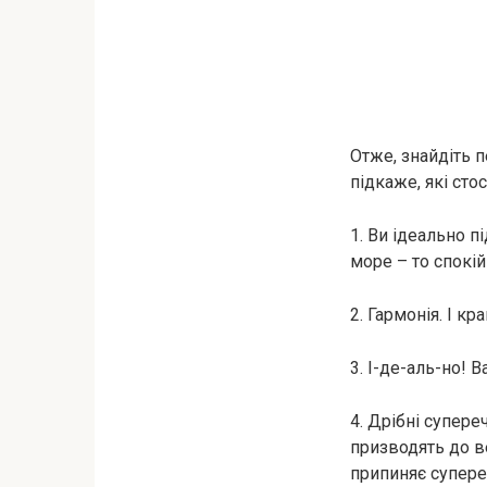
Отже, знайдіть п
підкаже, які сто
1. Ви ідеально 
море – то спокій
2. Гармонія. І к
3. І-де-аль-но! 
4. Дрібні супере
призводять до ве
припиняє супер