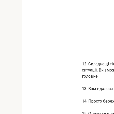
12. Складнощі ті
ситуації. Ви зм
головне.
13. Вам вдалося
14. Просто береж
15. Оточуючі вв