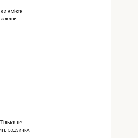
 ви вмієте
юсюкань.
 Тільки не
ить родзинку,