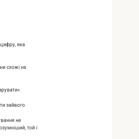
 цифру, яка
ни схожі на
арувати».
ти зайвого.
ування не
озумніший, той і