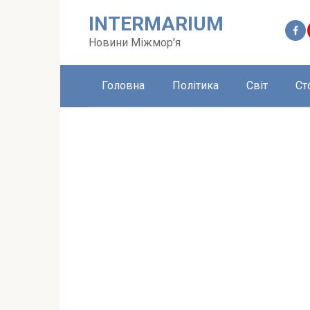
Перейти
INTERMARIUM
до
вмісту
Новини Міжмор'я
Головна
Політика
Світ
Ст