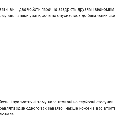
зати: ви – два чоботи пара! На заздрість друзям і знайомим
ому милі знаки уваги, хоча не опускаєтесь до банальних с
йозні і прагматичні, тому налаштовані на серйозні стосунки.
равляти один одного так завзято, інакше кожен з вас втрат
блювала.