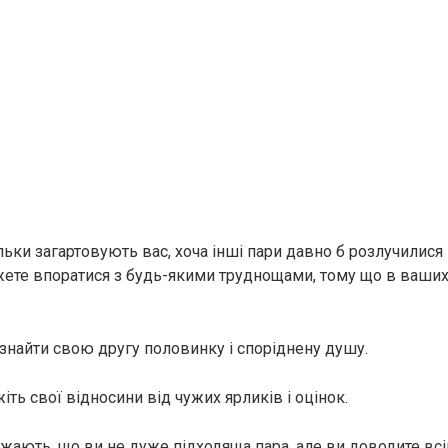
льки загартовують вас, хоча інші пари давно б розлучилися 
ожете впоратися з будь-якими труднощами, тому що в ваших
 знайти свою другу половинку і споріднену душу.
іть свої відносини від чужих ярликів і оцінок.
ажають, що ви не дуже підходяща пара, але ви доводите вс