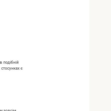
в подібній
 стосунках є
ім зовсім