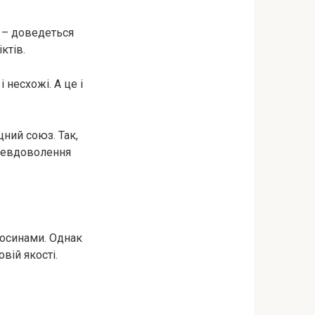
и – доведеться
ктів.
 несхожі. А це і
цний союз. Так,
 невдоволення
носинами. Однак
вій якості.