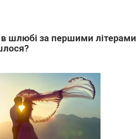
 в шлюбі за першими літерами і
шлося?