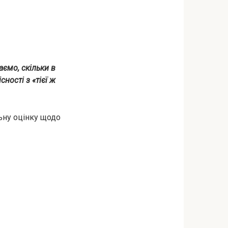
аємо, скільки в
ності з «тієї ж
льну оцінку щодо