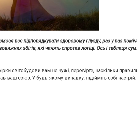
ємося все підпорядкувати здоровому глузду, раз у раз поміч
вижних збігів, які чинять спротив логіці. Ось і таблиця суміс
вірки світобудови вам не чужі, перевірте, наскільки прави
ав ваш союз. У будь-якому випадку, підійміть собі настрій.