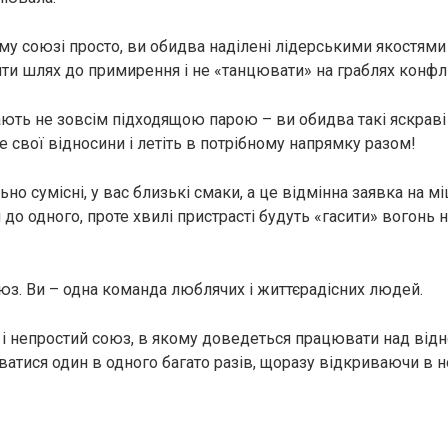
ому союзі просто, ви обидва наділені лідерськими якостям
йти шлях до примирення і не «танцювати» на граблях конфлі
ають не зовсім підходящою парою – ви обидва такі яскраві і
 свої відносини і летіть в потрібному напрямку разом!
льно сумісні, у вас близькі смаки, а це відмінна заявка на мі
 до одного, проте хвилі пристрасті будуть «гасити» вогонь
оюз. Ви – одна команда люблячих і життєрадісних людей.
 і непростий союз, в якому доведеться працювати над від
атися один в одного багато разів, щоразу відкриваючи в но