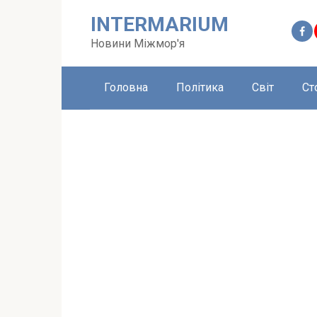
Перейти
INTERMARIUM
до
вмісту
Новини Міжмор'я
Головна
Політика
Світ
Ст