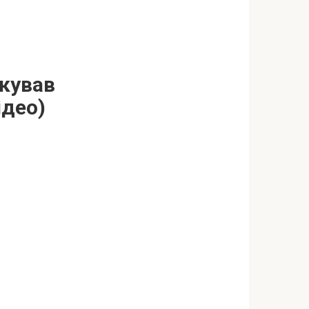
окував
ідео)