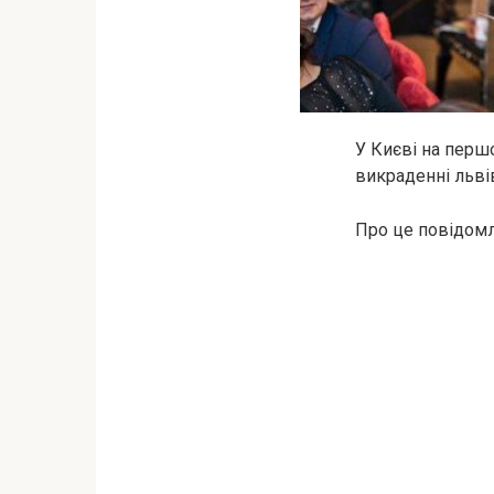
У Києві на перш
викраденні льві
Про це повідомл