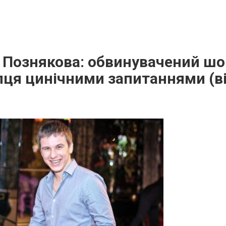
і Познякова: обвинувачений ш
пця цинічними запитаннями (в