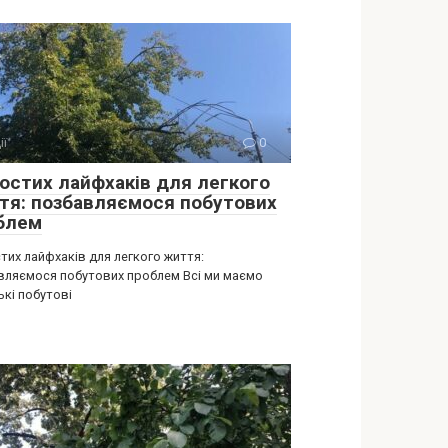
ії
0
ростих лайфхаків для легкого
тя: позбавляємося побутових
блем
тих лайфхаків для легкого життя:
вляємося побутових проблем Всі ми маємо
ькі побутові