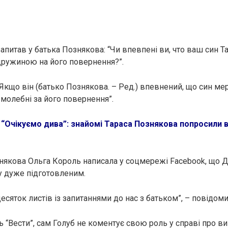
апитав у батька Познякова: “Чи впевпені ви, что ваш син Т
 дружиною на його повернення?”.
“Якщо він (батько Познякова. – Ред.) впевнений, що син ме
молебні за його повернення”.
:
“Очікуємо дива”: знайомі Тараса Познякова попросили в
някова Ольга Король написала у соцмережі Facebook, що 
 дуже підготовленим.
десяток листів із запитаннями до нас з батьком”, – повідом
 “Вести”, сам Голуб не коментує свою роль у справі про в