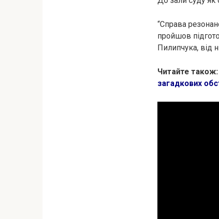
До зали суду як 
“Справа резонанс
пройшов підготов
Пилипчука, від н
Читайте також
загадкових обс