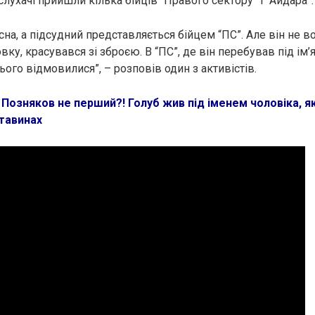
слухачі прийшли кілька бійців “Правого сектору” і “Айдара”.
на, а підсудний представляється бійцем “ПС”. Але він не в
ку, красувався зі зброєю. В “ПС”, де він перебував під ім’
ього відмовилися”, – розповів один з активістів.
:
Позняков не перший?! Голуб жив під іменем чоловіка, я
тавинах