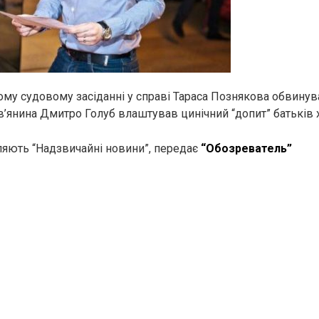
ому судовому засіданні у справі Тараса Познякова обвинув
в’янина Дмитро Голуб влаштував цинічний “допит” батьків 
яють “Надзвичайні новини”, передає
“Обозреватель”