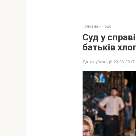
Головна
»
Події
Суд у справ
батьків хло
Дата публікації:
23.03.2017