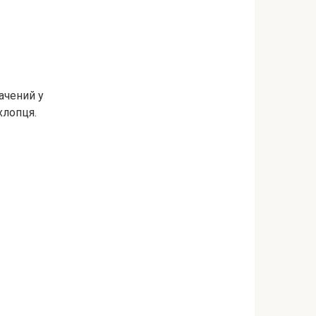
ачений у
хлопця.