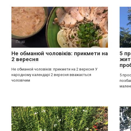
Події
0
Под
Не обманюй чоловіків: прикмети на
5 п
2 вересня
жит
про
Не обманюй чоловіків: прикмети на 2 вересня У
народному календарі 2 вересня вважається
5 прос
чоловічим
позба
мален