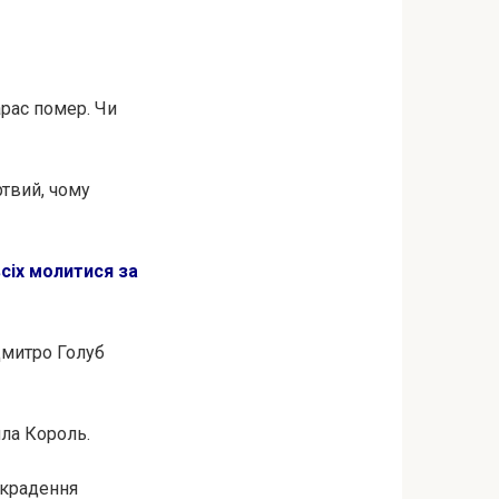
арас помер. Чи
ртвий, чому
сіх молитися за
Дмитро Голуб
ила Король.
икрадення