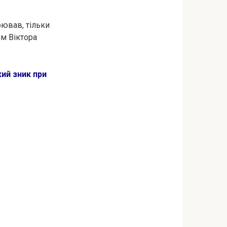
оював, тільки
ям Віктора
кий зник при