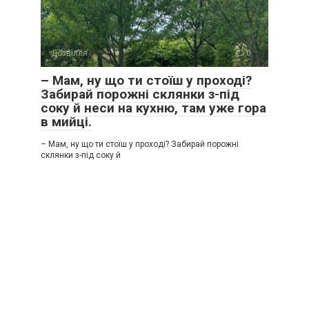
Дозвілля
0
– Мам, ну що ти стоїш у проході?
Забирай порожні склянки з-під
соку й неси на кухню, там уже гора
в мийці.
– Мам, ну що ти стоїш у проході? Забирай порожні
склянки з-під соку й