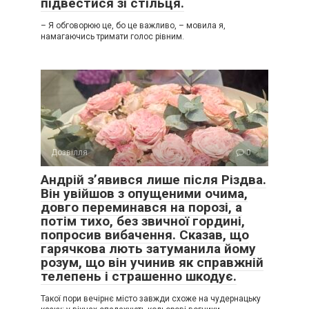
підвестися зі стільця.
– Я обговорюю це, бо це важливо, – мовила я,
намагаючись тримати голос рівним.
Дозвілля
0
Андрій з’явився лише після Різдва.
Він увійшов з опущеними очима,
довго переминався на порозі, а
потім тихо, без звичної гордині,
попросив вибачення. Сказав, що
гарячкова лють затуманила йому
розум, що він учинив як справжній
телепень і страшенно шкодує.
Такої пори вечірнє місто завжди схоже на чудернацьку