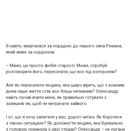
Я навіть зверталася за порадою до нашого сина Романа,
який живе за кордоном.
– Мамо, це просто фобія старості. Може, спробуй
розговорити його, переконати, що все під контролем?
Але як переконати людину, яка щиро вірить, що з кожним
днем наше життя стає все більш непевним? Олександр
навіть почав вчити мене, як правильно готувати з
залишків їжі, щоб не витрачати зайвого.
І от, що я хочу запитати у вас, дорогі читачі. Як боротися
з такою ситуацією? Як допомогти людині, яка буквально
з головою поринула у свої страхи? Олександр – не погана