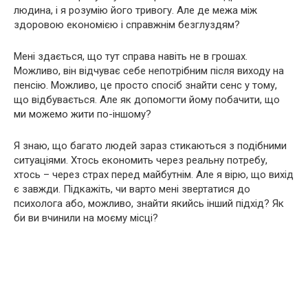
людина, і я розумію його тривогу. Але де межа між
здоровою економією і справжнім безглуздям?
Мені здається, що тут справа навіть не в грошах.
Можливо, він відчуває себе непотрібним після виходу на
пенсію. Можливо, це просто спосіб знайти сенс у тому,
що відбувається. Але як допомогти йому побачити, що
ми можемо жити по-іншому?
Я знаю, що багато людей зараз стикаються з подібними
ситуаціями. Хтось економить через реальну потребу,
хтось – через страх перед майбутнім. Але я вірю, що вихід
є завжди. Підкажіть, чи варто мені звертатися до
психолога або, можливо, знайти якийсь інший підхід? Як
би ви вчинили на моєму місці?