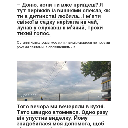
– Доню, коли ти вже приїдеш? Я
тут пиріжків із вишнями спекла, як
ти в дитинстві любила… І м’яти
свіжої в садку нарізала на чай, –
лунав у слухавці її м’який, трохи
тихий голос.
Останні кілька років моє життя вимірювалося не порами
року чи святами, а сповіщеннями в
Дозвілля
0
Того вечора ми вечеряли в кухні.
Тато швидко втомився. Одно разу
він упустив виделку. Йому
знадобилася моя допомога, щоб