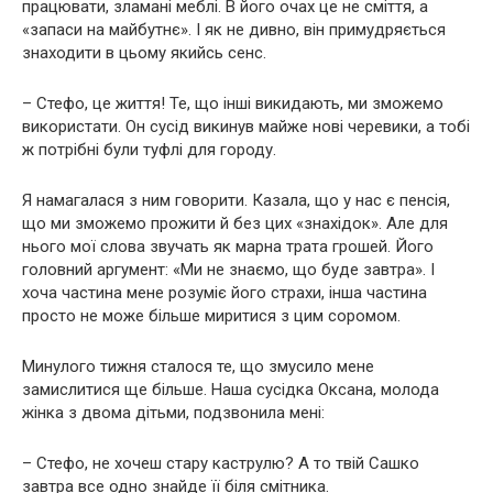
працювати, зламані меблі. В його очах це не сміття, а
«запаси на майбутнє». І як не дивно, він примудряється
знаходити в цьому якийсь сенс.
– Стефо, це життя! Те, що інші викидають, ми зможемо
використати. Он сусід викинув майже нові черевики, а тобі
ж потрібні були туфлі для городу.
Я намагалася з ним говорити. Казала, що у нас є пенсія,
що ми зможемо прожити й без цих «знахідок». Але для
нього мої слова звучать як марна трата грошей. Його
головний аргумент: «Ми не знаємо, що буде завтра». І
хоча частина мене розуміє його страхи, інша частина
просто не може більше миритися з цим соромом.
Минулого тижня сталося те, що змусило мене
замислитися ще більше. Наша сусідка Оксана, молода
жінка з двома дітьми, подзвонила мені:
– Стефо, не хочеш стару каструлю? А то твій Сашко
завтра все одно знайде її біля смітника.