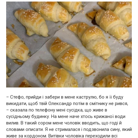
– Стефо, прийди і забери в мене каструлю, бо я її буду
викидати, щоб твій Олександр потім в смітнику не рився,
– сказала по телефону мені сусідка, що живе в
сусідньому будинку. На мене наче хтось крижаної води
вилив. В такий сором мене чоловік вводить, що годі й
словами описати. Я не стрималася і подзвонила сину, який
живе за кордоном. Витівки чоловіка переходили всі