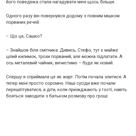
його поведінка стала нагадувати мені щось більше.
Одного разу він повернувся додому з повним мішком
порваних речей.
– Що це, Сашко?
– Знайшов біля смітника. Дивись, Стефо, тут є майже
цілий килимок, трохи порваний, але можна підлатати. А
ось металевий чайник, вичистимо – буде як новий.
Спершу я сприймала це як жарт. Потім почала злитися. А
тепер мені просто соромно. Наші сусіди вже почали
перешіптуватися, а діти, коли приїжджають у гості, навіть
бояться заводити з батьком розмову про гроші.