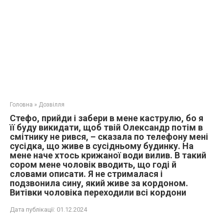
Головна
»
Дозвілля
Стефо, прийди і забери в мене каструлю, бо я
її буду викидати, щоб твій Олександр потім в
смітнику не рився, – сказала по телефону мені
сусідка, що живе в сусідньому будинку. На
мене наче хтось крижаної води вилив. В такий
сором мене чоловік вводить, що годі й
словами описати. Я не стрималася і
подзвонила сину, який живе за кордоном.
Витівки чоловіка переходили всі кордони
Дата публікації:
01.12.2024