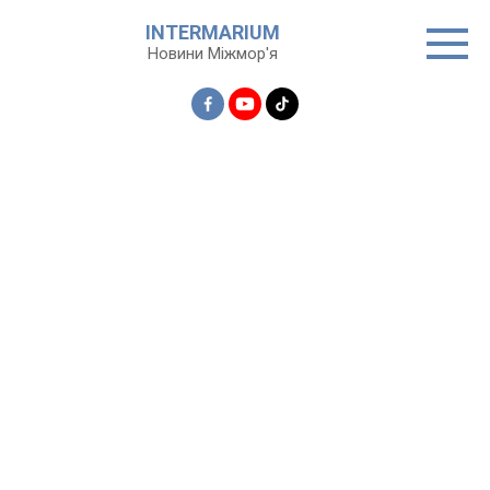
Перейти
INTERMARIUM
до
Новини Міжмор'я
вмісту