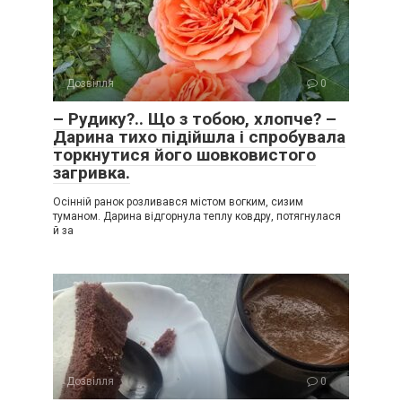
Дозвілля
0
– Рудику?.. Що з тобою, хлопче? –
Дарина тихо підійшла і спробувала
торкнутися його шовковистого
загривка.
Осінній ранок розливався містом вогким, сизим
туманом. Дарина відгорнула теплу ковдру, потягнулася
й за
Дозвілля
0