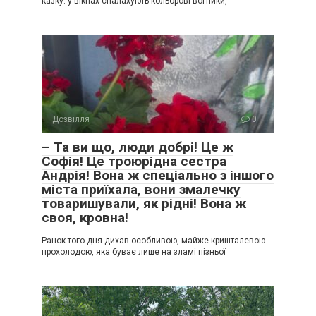
казку: у вікнах спалахують кольорові вогники,
Дозвілля
0
– Та ви що, люди добрі! Це ж
Софія! Це троюрідна сестра
Андрія! Вона ж спеціально з іншого
міста приїхала, вони змалечку
товаришували, як рідні! Вона ж
своя, кровна!
Ранок того дня дихав особливою, майже кришталевою
прохолодою, яка буває лише на зламі пізньої