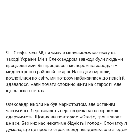
Я – Стефа, мені 68, і я живу в маленькому містечку на
заході України. Ми з Олександром завжди були людьми
працьовитими. Він працював інженером на заводі, я –
медсестрою в районній лікарні. Наші діти виросли,
розлетілися по світу, ми потроху наблизилися до пенсії й,
здавалося, мали почати спокійно жити на старості. Але
щось пішло не так.
Олександр ніколи не був марнотратом, але останнім
часом його бережливість перетворилася на справжню
одержимість. Щодня він повторює: «Стефо, гроші зараз –
це все. Без них нас чекатиме бідність і голод». Спочатку я
думала, що це просто страх перед невідомим, але згодом