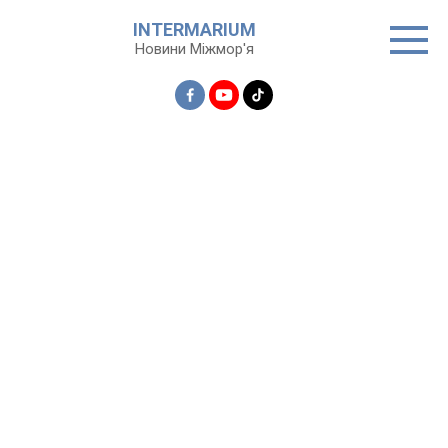
Перейти
INTERMARIUM
до
Новини Міжмор'я
вмісту