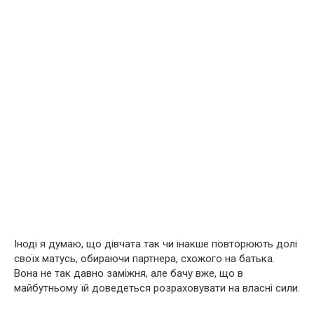
Iнодi я думаю, що дiвчата так чи iнакше повторюють долi
своїх матусь, обираючи партнера, схожого на батька.
Вона не так давно замiжня, але бачу вже, що в
майбутньому їй доведеться розраховувати на власнi сили.