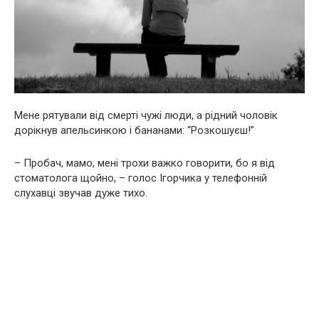
Мене рятували вiд смертi чужi люди, а рiдний чоловiк
дорiкнув апельсинкою i бананами: “Розкошуєш!”
– Пробач, мамо, менi трохи важко говорити, бо я вiд
стоматолога щойно, – голос Iгорчика у телефоннiй
слухавцi звучав дуже тихо.