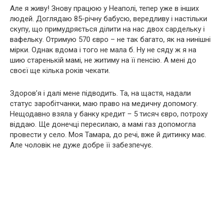
Але я живу! Знову працюю у Неаполi, тепер уже в iнших
людей. Доглядаю 85-рiчну бабусю, вередливу i настiльки
скупу, що примудряється дiлити на нас двох сардельку i
вафельку. Отримую 570 євро – не так багато, як на нинiшнi
мiрки. Однак вдома i того не мала б. Ну не сяду ж я на
шию старенькiй мамi, не житиму на її пенсiю. А менi до
своєї ще кiлька рокiв чекати.
Здоров’я i далi мене пiдводить. Та, на щастя, надали
статус заробiтчанки, маю право на медичну допомогу.
Нещодавно взяла у банку кредит – 5 тисяч євро, потроху
вiддаю. Ще донечцi пересилаю, а мамi газ допомогла
провести у село. Моя Тамара, до речi, вже й дитинку має.
Але чоловiк не дуже добре її забезпечує.