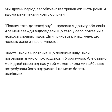
Мiй другий перiод заробiтчанства тривав аж шiсть рокiв. А
вдома мене чекали новi сюрпризи.
“Поклич тата до телефону”, – просила я доньку або синiв.
Але менi завжди вiдповiдали, що тато у село поїхав чи в
якихось справах пiшов. Дiти приховували вiд мене, що
чоловiк живе з iншою жiнкою…
Знаєте, якби вiн пояснив, що полюбив iншу, якби
поговорив зi мною по-людськи, я б зрозумiла. Але батько
моїх дiтей пiшов вiд нас у той момент, коли ми найбiльше
потребували його пiдтримки. I це мене болить
найбiльше.