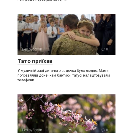
Без рубрики
0
Тато приїхав
У музичній залі дитячого садочка було людно. Мами
поправляли донечкам бантики, татусі налаштовували
телефони
Без рубрики
0