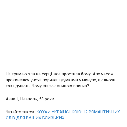
Не тримаю зла на серцi, все простила йому. Але часом
прокинешся уночi, поринеш думками у минуле, а сльози
так i душать. Чому вiн так зi мною вчинив?
Анна I., Неаполь, 53 роки
Читайте також:
КОХАЙ УКРАЇНСЬКОЮ: 12 РОМАНТИЧНИХ
СЛІВ ДЛЯ ВАШИХ БЛИЗЬКИХ