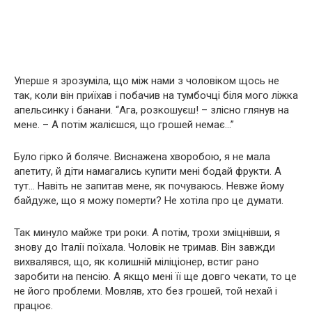
Уперше я зрозумiла, що мiж нами з чоловiком щось не
так, коли вiн приїхав i побачив на тумбочцi бiля мого лiжка
апельсинку i банани. “Ага, розкошуєш! – злiсно глянув на
мене. – А потiм жалiєшся, що грошей немає…”
Було гiрко й боляче. Виснажена хворобою, я не мала
апетиту, й дiти намагались купити менi бодай фрукти. А
тут… Навiть не запитав мене, як почуваюсь. Невже йому
байдуже, що я можу померти? Не хотiла про це думати.
Так минуло майже три роки. А потiм, трохи змiцнiвши, я
знову до Iталiї поїхала. Чоловiк не тримав. Вiн завжди
вихвалявся, що, як колишнiй мiлiцiонер, встиг рано
заробити на пенсiю. А якщо менi її ще довго чекати, то це
не його проблеми. Мовляв, хто без грошей, той нехай i
працює.