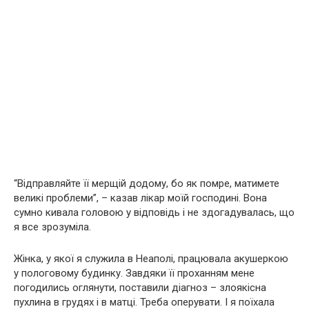
“Вiдправляйте її мерщiй додому, бо як помре, матимете
великi проблеми”, – казав лiкар моїй господинi. Вона
сумно кивала головою у вiдповiдь i не здогадувалась, що
я все зрозумiла.
Жiнка, у якої я служила в Неаполi, працювала акушеркою
у пологовому будинку. Завдяки її проханням мене
погодились оглянути, поставили дiагноз – злоякiсна
пухлина в грудях i в матцi. Треба оперувати. I я поїхала