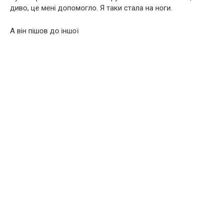
диво, це менi допомогло. Я таки стала на ноги.
А вiн пiшов до iншої