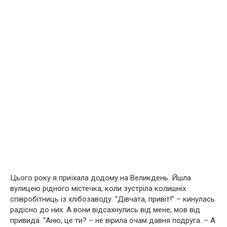
Цього року я приїхала додому на Великдень. Йшла
вулицею рiдного мiстечка, коли зустрiла колишнiх
спiвробiтниць iз хлiбозаводу. “Дiвчата, привiт!” – кинулась
радiсно до них. А вони вiдсахнулись вiд мене, мов вiд
привида. “Аню, це ти? – не вiрила очам давня подруга. – А