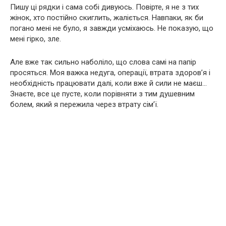
Пишу цi рядки i сама собi дивуюсь. Повiрте, я не з тих
жiнок, хто постiйно скиглить, жалiється. Навпаки, як би
погано менi не було, я завжди усмiхаюсь. Не показую, що
менi гiрко, зле.
Але вже так сильно наболiло, що слова самi на папiр
просяться. Моя важка недуга, операцiї, втрата здоров’я i
необхiднiсть працювати далi, коли вже й сили не маєш…
Знаєте, все це пусте, коли порiвняти з тим душевним
болем, який я пережила через втрату сiм’ї.