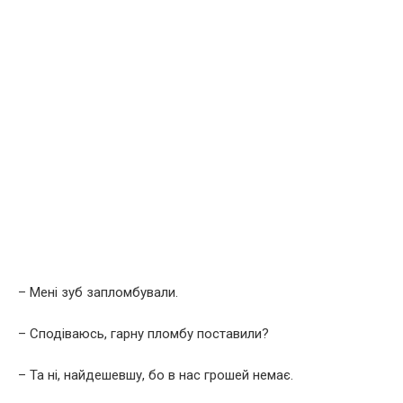
– Менi зуб запломбували.
– Сподiваюсь, гарну пломбу поставили?
– Та нi, найдешевшу, бо в нас грошей немає.