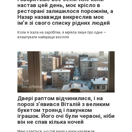
настав цей день, моє крісло в
ресторані залишилося порожнім, а
Назар назавжди викреслив моє
ім’я зі свого списку рідних людей
Коли я їхала на заробітки, я мріяла лише про одне —
влаштувати найкраще весілля
Без рубрики
0
Двері раптом відчинилися, і на
порозі з’явився Віталій з великим
букетом троянд і пакунком
іграшок. Його очі були червоні, ніби
він не спав кілька ночей
Мені здається, що той вечір у кухні назавжди