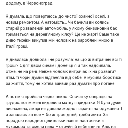
додому, в Червоноград.
Я думала, що повертаюсь до чистої охайної оселi, з
новим ремонтом. А натомiсть… Чи бачили ви колись
старий розвалений автомобiль, у якому бензиновий бак
тримається на дерев’яному кiлку? Це не жарт! Саме таке
диво технiки викупив мiй чоловiк на заробленi мною в
Iталiї грошi.
Я дивилась довкола i не розумiла: на що ж витраченi всi тi
грошi? Одяг двом синам i донечцi я й так надсилала,
отже, не на речi. Невже чоловiк витрачає їх на розваги?
Втiм, тi чорнi думки вiдганяла вiд себе. Я мусила боротись
за життя, тому не хотiла зайвий раз думати про погане.
А потiм я пройшла через пекло. Спочатку операцiя на
грудях, потiм менi видалили матку i придатки. Я була дуже
виснажена, лiкарi не давали жодної гарантiї на одужання. I
я хапалась за все – бо ж троє дiтей, треба жити. За
порадою народної цiлительки навiть настоянки з
мухомора та омели пила – отруйнi й небезпечнi. Але, на