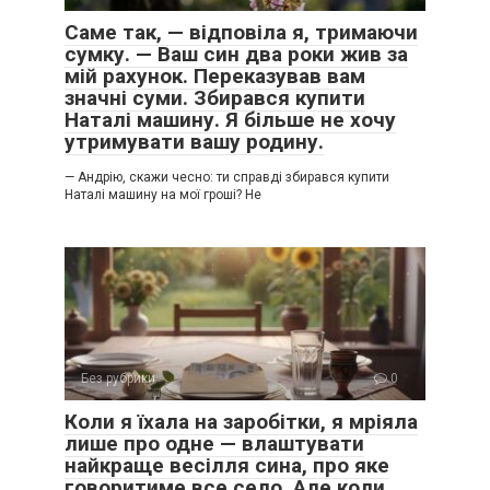
Саме так, — відповіла я, тримаючи
сумку. — Ваш син два роки жив за
мій рахунок. Переказував вам
значні суми. Збирався купити
Наталі машину. Я більше не хочу
утримувати вашу родину.
— Андрію, скажи чесно: ти справді збирався купити
Наталі машину на мої гроші? Не
Без рубрики
0
Коли я їхала на заробітки, я мріяла
лише про одне — влаштувати
найкраще весілля сина, про яке
говоритиме все село. Але коли