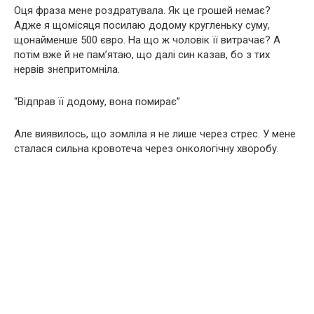
Оця фраза мене роздратувала. Як це грошей немає?
Адже я щомiсяця посилаю додому кругленьку суму,
щонайменше 500 євро. На що ж чоловiк її витрачає? А
потiм вже й не пам’ятаю, що далi син казав, бо з тих
нервiв знепритомнiла.
“Вiдправ її додому, вона помирає”
Але виявилось, що зомлiла я не лише через стрес. У мене
сталася сильна кровотеча через онкологiчну хворобу.