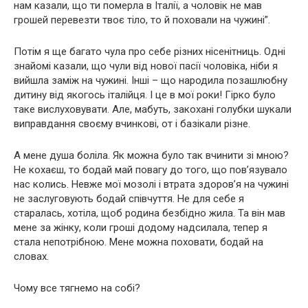
нам казали, що ти померла в Iталiї, а чоловiк не мав
грошей перевезти твоє тiло, то й поховали на чужинi”.
Потiм я ще багато чула про себе рiзних нiсенiтниць. Однi
знайомi казали, що чули вiд нової пасiї чоловiка, нiби я
вийшла замiж на чужинi. Iншi – що народила позашлюбну
дитину вiд якогось iталiйця. I це в мої роки! Гiрко було
таке вислуховувати. Але, мабуть, закоханi голубки шукали
виправдання своєму вчинковi, от i базiкали рiзне.
А мене душа болiла. Як можна було так вчинити зi мною?
Не кохаєш, то бодай май повагу до того, що пов’язувало
нас колись. Невже мої мозолi i втрата здоров’я на чужинi
не заслуговують бодай спiвчуття. Не для себе я
старалась, хотiла, щоб родина безбiдно жила. Та вiн мав
мене за жiнку, коли грошi додому надсилала, тепер я
стала непотрiбною. Мене можна поховати, бодай на
словах.
Чому все тягнемо на собi?