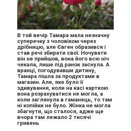
Політика
0
В той вечір Тамара мала незначну
суперечку з чоловіком через
дрібницю, але Євген образився і
став речі збирати свої. Ночувати
він не прийшов, вона його всю ніч
чекала, лише під ранок заснула. А
вранці, погодувавши дитину,
Тамара пішла за продуктами в
магазин. Але, яке було її
здивування, коли на касі карткою
вона розрахуватися не могла, а
коли заглянула в гаманець, то там
ні копійки не було. Жінка не могла
збагнути, що сталося, адже ще
вчора там лежало 2 тисячі
гривень