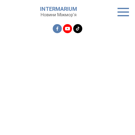
Перейти
INTERMARIUM
до
Новини Міжмор'я
вмісту