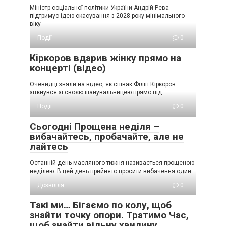
Міністр соціальної політики України Андрій Рева
підтримує ідею скасування з 2028 року мінімального
віку
Події
0
Кіркоров вдарив жінку прямо на
концерті (відео)
Очевидці зняли на відео, як співак Філіп Кіркоров
зіткнувся зі своєю шанувальницею прямо під
Події
0
Сьогодні Прощена неділя –
вибачайтесь, пробачайте, але не
лайтесь
Останній день масляного тижня називається прощеною
неділею. В цей день прийнято просити вибачення один
Дозвілля
0
Такі ми… Бігаємо по колу, щоб
знайти точку опори. Тратимо Час,
щоб знайти вільну хвилину.