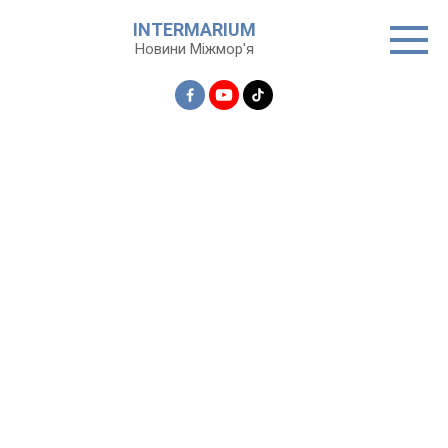
Перейти
INTERMARIUM
до
Новини Міжмор'я
вмісту