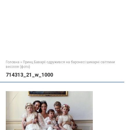
Головна
»
Принц Баварії одружився на баронесі:шикарні світлини
весілля (фото)
714313_21_w_1000