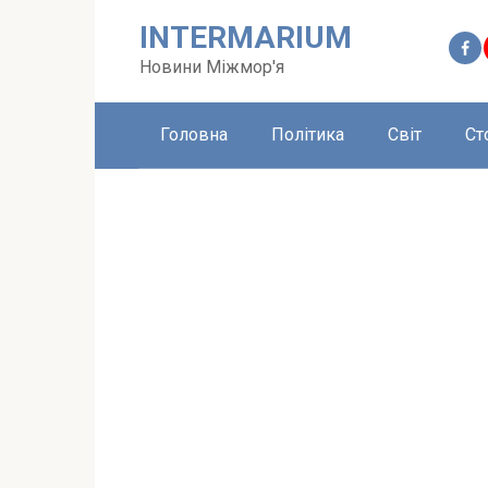
Перейти
INTERMARIUM
до
вмісту
Новини Міжмор'я
Головна
Політика
Світ
Ст