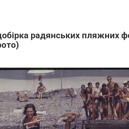
добірка радянських пляжних ф
фото)