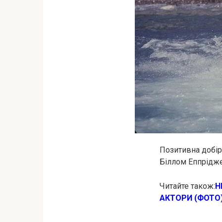
Позитивна добі
Біллом Еппрідж
Читайте також:
Н
АКТОРИ (ФОТО