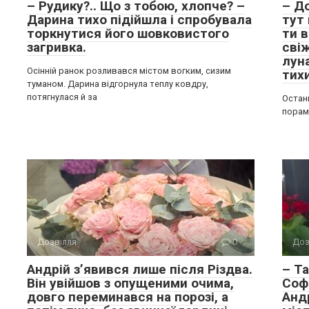
– Рудику?.. Що з тобою, хлопче? –
– Д
Дарина тихо підійшла і спробувала
тут 
торкнутися його шовковистого
ти 
загривка.
свіж
луна
Осінній ранок розливався містом вогким, сизим
тих
туманом. Дарина відгорнула теплу ковдру,
потягнулася й за
Остан
порам
Дозвілля
0
Доз
Андрій з’явився лише після Різдва.
– Та
Він увійшов з опущеними очима,
Соф
довго переминався на порозі, а
Андр