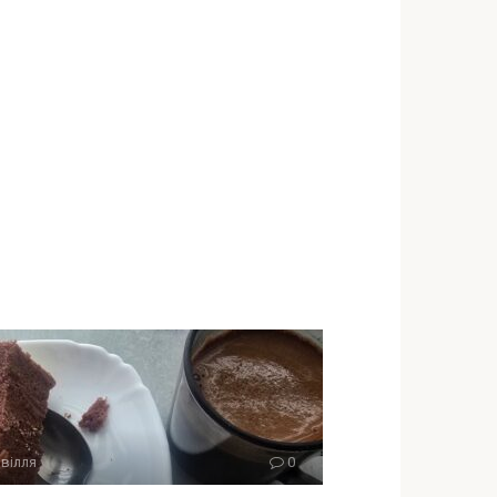
вілля
0