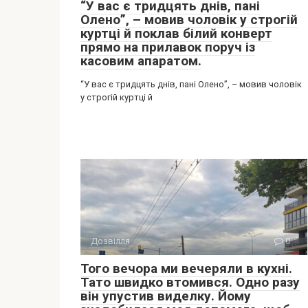
“У вас є тридцять днів, пані
Олено”, – мовив чоловік у строгій
куртці й поклав білий конверт
прямо на прилавок поруч із
касовим апаратом.
“У вас є тридцять днів, пані Олено”, – мовив чоловік
у строгій куртці й
Дозвілля
0
Того вечора ми вечеряли в кухні.
Тато швидко втомився. Одно разу
він упустив виделку. Йому