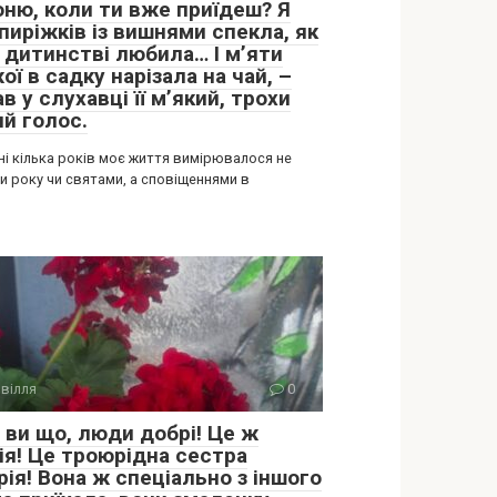
оню, коли ти вже приїдеш? Я
пиріжків із вишнями спекла, як
в дитинстві любила… І м’яти
ої в садку нарізала на чай, –
в у слухавці її м’який, трохи
ий голос.
ні кілька років моє життя вимірювалося не
и року чи святами, а сповіщеннями в
вілля
0
 ви що, люди добрі! Це ж
ія! Це троюрідна сестра
ія! Вона ж спеціально з іншого