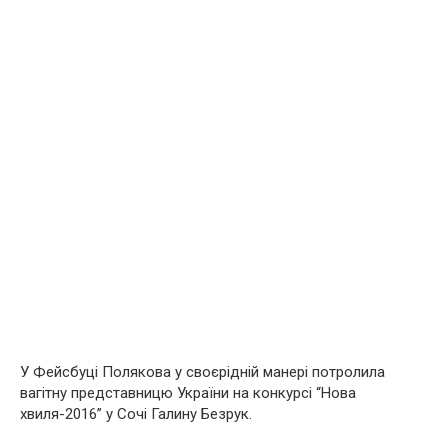
У Фейсбуці Полякова у своєрідній манері потролила
вагітну представницю України на конкурсі “Нова
хвиля-2016” у Сочі Галину Безрук.