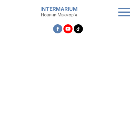
Перейти
INTERMARIUM
до
Новини Міжмор'я
вмісту