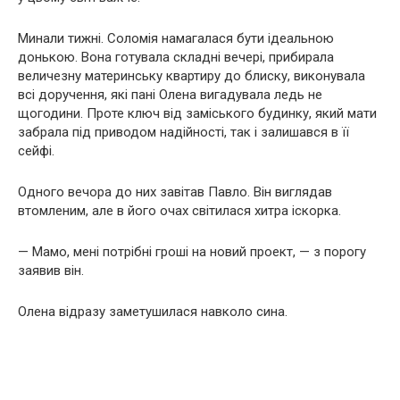
Минали тижні. Соломія намагалася бути ідеальною
донькою. Вона готувала складні вечері, прибирала
величезну материнську квартиру до блиску, виконувала
всі доручення, які пані Олена вигадувала ледь не
щогодини. Проте ключ від заміського будинку, який мати
забрала під приводом надійності, так і залишався в її
сейфі.
Одного вечора до них завітав Павло. Він виглядав
втомленим, але в його очах світилася хитра іскорка.
— Мамо, мені потрібні гроші на новий проект, — з порогу
заявив він.
Олена відразу заметушилася навколо сина.