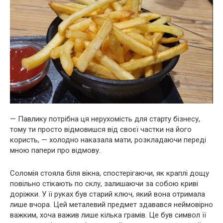
— Павлику потрібна ця нерухомість для старту бізнесу,
тому ти просто відмовишся від своєї частки на його
користь, — холодно наказала мати, розкладаючи переді
мною папери про відмову.
Соломія стояла біля вікна, спостерігаючи, як краплі дощу
повільно стікають по склу, залишаючи за собою криві
доріжки. У її руках був старий ключ, який вона отримала
лише вчора. Цей металевий предмет здавався неймовірно
важким, хоча важив лише кілька грамів. Це був символ її