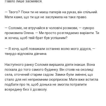
Павло лише засміявся.
— Твого? Поки ти не маєш паперів на руках, він спільний.
Мати каже, що ти ще не заслужила на таке право.
— Соломіє, не втручайся в чоловічі розмови, — суворо
промовила Олена. — Ми просто розглядаємо варіанти. Ти
ж хочеш, щоб твій брат був успішним?
— Я хочу, щоб поважали останню волю мого дідуся, —
твердо відповіла дівчина.
Наступного ранку Соломія вирішила діяти інакше. Вона
поїхала до того самого будинку. Він стояв на околиці
села, оточений старим садом. Замки були змінені, що
стало для неї неприємним сюрпризом. Мати вже встигла
подбати про те, щоб донька не змогла потрапити
всередину без її дозволу.