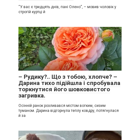
“У вас є тридцять днів, пані Олено”, – мовив чоловік у
строгій куртці й
Дозвілля
0
– Рудику?.. Що з тобою, хлопче? –
Дарина тихо підійшла і спробувала
торкнутися його шовковистого
загривка.
Осінній ранок розливався містом вогким, сизим
туманом. Дарина відгорнула теплу ковдру, потягнулася
й за