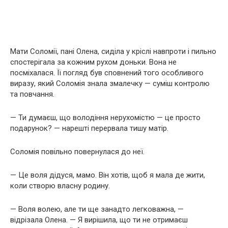
Мати Соломії, пані Олена, сиділа у кріслі навпроти і пильно
спостерігала за кожним рухом доньки. Вона не
посміхалася. Її погляд був сповнений того особливого
виразу, який Соломія знала змалечку — суміш контролю
та повчання.
— Ти думаєш, що володіння нерухомістю — це просто
подарунок? — нарешті перервала тишу матір.
Соломія повільно повернулася до неї.
— Це воля дідуся, мамо. Він хотів, щоб я мала де жити,
коли створю власну родину.
— Воля волею, але ти ще занадто легковажна, —
відрізала Олена. — Я вирішила, що ти не отримаєш