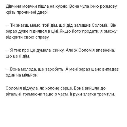
Дівчина мовчки пішла на кухню. Вона чула їхню розмову
крізь прочинені двері.
— Ти знаєш, мамо, той дім, що дід залишив Соломії… Він
зараз дуже піднявся в ціні. Якщо його продати, я зможу
відкрити свою справу.
— Я теж про це думала, синку. Але ж Соломія впевнена,
що це її дім.
— Вона молода, ще заробить. А мені зараз шанс випадає
один на мільйон.
Соломія відчула, як холоне серце. Вона вийшла до
вітальні, тримаючи тацю з чаєм. Її руки злегка тремтіли.