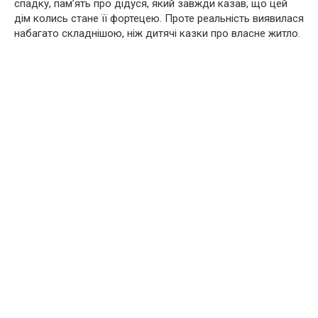
спадку, пам’ять про дідуся, який завжди казав, що цей
дім колись стане її фортецею. Проте реальність виявилася
набагато складнішою, ніж дитячі казки про власне житло.