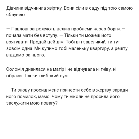
Дівчина відчинила хвіртку. Вони сіли в саду під тою самою
яблунею.
— Павлові загрожують великі проблеми через борги, —
почала мати без вступу. — Тільки ти можеш його
врятувати. Продай цей дім. Тобі він завеликий, ти тут
зовсім одна. Ми купимо тобі маленьку квартиру, а решту
віддамо за нього.
Соломія дивилася на матір і не відчувала ні гніву, ні
образи. Тільки глибокий сум.
— Ти знову просиш мене принести себе в жертву заради
його помилок, мамо. Чому ти ніколи не просила його
заслужити мою повагу?