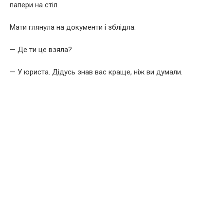
папери на стіл.
Мати глянула на документи і зблідла.
— Де ти це взяла?
— У юриста. Дідусь знав вас краще, ніж ви думали.