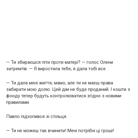
— Ти збираєшся піти проти матері? — голос Олени
затремтів. — Я виростила тебе, я дала тобі все.
— Ти дала мені життя, мамо, але ти не маєш права
забирати мою долю. Цей дім не буде проданий. І кошти з
фонду тепер будуть контролюватися згідно з новими
правилами.
Павло підхопився зі стільця.
— Ти не можеш так вчинити! Мені потрібні ці гроші!