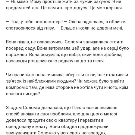
— Ні, мамо. Йому простіше жити за чужий рахунок. Я не
продам цей дім. Це пам’ять про дідуся. Це моє коріння.
— Тоді у тебе немає матері! — Олена підвелася, її обличчя
спотворилося від гніву. — Більше ніколи не дзвони мені.
Вона пішла, не озираючись. Соломія залишилася стояти
посеред саду. Вона витримала цей удар, але на серці було
порожньо. Вона розуміла, що вибір, який вона зробила,
назавжди розділив їхню родину на до та після.
Чи правильно вона вчинила, зберігши стіни, але втративши
зв’язок із найближчими людьми? Чи можна було знайти
компроміс там, де інша сторона не хотіла чути нічого, крім
власної вигоди?
Згодом Соломія дізналася, що Павло все ж знайшов
спосіб вирішити свої проблеми, але для цього матері
довелося продати свою квартиру і переїхати в
орендовану кімнату. Вони обидва продовжували
звинувачувати Соломію у всіх своїх негараздах,