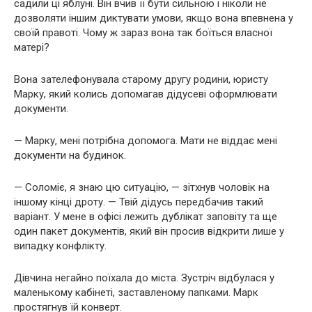
садили ці яблуні. Він вчив її бути сильною і ніколи не
дозволяти іншим диктувати умови, якщо вона впевнена у
своїй правоті. Чому ж зараз вона так боїться власної
матері?
Вона зателефонувала старому другу родини, юристу
Марку, який колись допомагав дідусеві оформлювати
документи.
— Марку, мені потрібна допомога. Мати не віддає мені
документи на будинок.
— Соломіє, я знаю цю ситуацію, — зітхнув чоловік на
іншому кінці дроту. — Твій дідусь передбачив такий
варіант. У мене в офісі лежить дублікат заповіту та ще
один пакет документів, який він просив відкрити лише у
випадку конфлікту.
Дівчина негайно поїхала до міста. Зустріч відбулася у
маленькому кабінеті, заставленому папками. Марк
простягнув їй конверт.