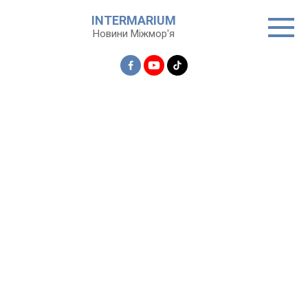
Перейти
INTERMARIUM
до
Новини Міжмор'я
вмісту