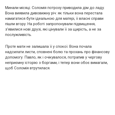
Минали місяці. Соломія потроху приводила дім до ладу.
Вона виявила дивовижну річ: як тільки вона перестала
намагатися бути ідеальною для матері, її власні справи
пішли вгору. На роботі запропонували підвищення,
з’явилися нові друзі, які цінували її за щирість, а не за
послужливість.
Проте мати не залишала її у спокої. Вона почала
надсилати листи, сповнені болю та прохань про фінансову
допомогу. Павло, як і очікувалося, потрапив у чергову
неприємну історію з боргами, і тепер вони обоє вимагали,
щоб Соломія втрутилася.