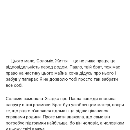
— Цього мало, Соломіє. Життя — це не лише праця, це
відповідальність перед родом. Павло, твій брат, теж має
право на частину цього майна, хоча дідусь про нього і
забув у паперах. Я не дозволю тобі просто так забрати
все собі.
Соломія замовкла. Згадка про Павла завжди вносила
напругу в їхні розмови. Брат був улюбленцем матері, попри
те, що рідко з’являвся вдома і ще рідше цікавився
справами родини. Проте мати вважала, що саме він
потребує підтримки найбільше, бо він чоловік, а чоловікам
у цьому світі важче.