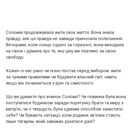
Соломія продовжувала жити своє життя. Вона знала
правду, але ця правда не завжди приносила полегшення.
Вечорами, коли сонце сідало за горизонт, вона виходила
на ганок і думала про те, яку ціну ми платимо за свою
свободу.
Кожен із нас рано чи пізно постає перед вибором: жити
за чужими правилами чи будувати власний світ, навіть
якщо він починається з руїн та самотності.
Що ви думаєте про вчинок Соломії? Чи повинна була вона
поступитися будинком заради порятунку брата та миру з
матір’ю, чи її твердість була єдиним способом захистити
себе? Чи бувають ситуації, коли родинні зв’язки стають
лише тягарем, який заважає рухатися далі?