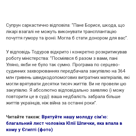
Супрун саркастично відповіла: “Пане Борисе, шкода, що
лікарі взагалі не можуть виконувати трансплантацію
почуття гумору та іронії. Могла б стати донором для вас”.
У відповідь Тодуров відкрито і конкретно розкритикував
роботу міністерства: “Посміявся б разом з вами, пані
Уляно, якби не було так сумно. Програма по серцево-
судинних захворюваннях передбачала закупівлю на 364
млн гривень швидкодопомогових витратних матеріалів, які
могли врятувати десятки тисяч життів. Ви не провели цю
закупівлю. Я абсолютно відповідально заявляю (і можу
повторити це в суді): ваша недбалість забрала більше
життів українців, ніж війна за останні роки”.
Читайте також:
Врятуйте нашу молоду сім’ю:
благальний лист чоловіка Юлії Шпички, яка впала в
кому у Єгипті (фото)