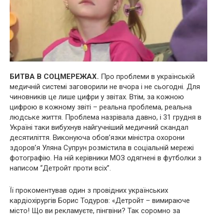
БИТВА В СОЦМЕРЕЖАХ.
Про проблеми в українській
медичній системі заговорили не вчора і не сьогодні. Для
чиновників це лише цифри у звітах. Втім, за кожною
цифрою в кожному звіті – реальна проблема, реальна
людське життя. Проблема назрівала давно, і 31 грудня в
Україні таки вибухнув найгучніший медичний скандал
десятиліття. Виконуюча обов’язки міністра охорони
здоров’я Уляна Супрун розмістила в соціальній мережі
фотографію. На ній керівники МОЗ одягнені в футболки з
написом “Детройт проти всіх”.
Її прокоментував один з провідних українських
кардіохірургів Борис Тодуров: «Детройт – вимираюче
місто! Що ви рекламуєте, пінгвіни? Так соромно за