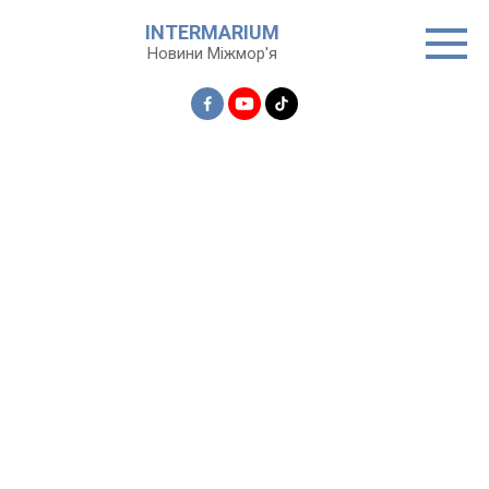
Перейти
INTERMARIUM
до
Новини Міжмор'я
вмісту