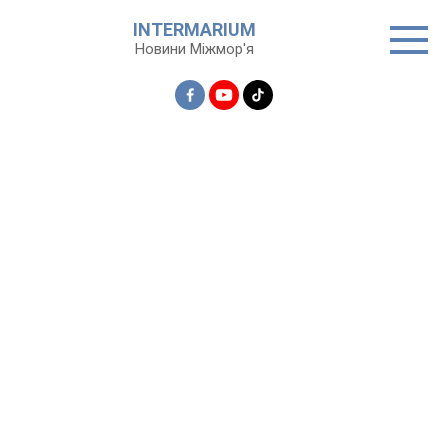
Перейти
INTERMARIUM
до
Новини Міжмор'я
вмісту