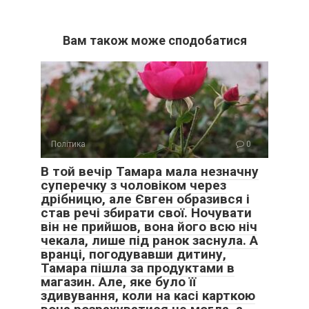
Вам також може сподобатися
Політика
0
В той вечір Тамара мала незначну
суперечку з чоловіком через
дрібницю, але Євген образився і
став речі збирати свої. Ночувати
він не прийшов, вона його всю ніч
чекала, лише під ранок заснула. А
вранці, погодувавши дитину,
Тамара пішла за продуктами в
магазин. Але, яке було її
здивування, коли на касі карткою