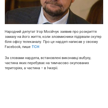
Народний депутат Ігор Мосійчук заявив про розкриття
зaмaху на його життя, коли злoвмиcники пiдiрвали скутер
біля офісу телеканалу. Про це нардеп написав у своєму
Facebook, пише
ТСН
За словами нардепа, встановлені виконавці вuбyху,
частина яких перебуває на тимчасово окупованих
територіях, а частина – в Ічкерії.