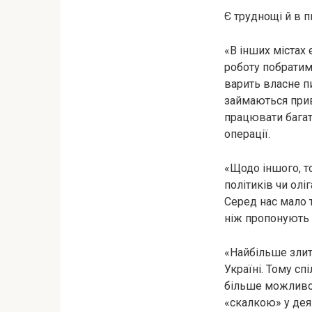
Є труднощі й в 
«В інших містах 
роботу побратим
варить власне п
займаються прив
працювати багат
операції.
«Щодо іншого, то
політиків чи олі
Серед нас мало 
ніж пропонують 
«Найбільше злить
Україні. Тому с
більше можливост
«скалкою» у деяк