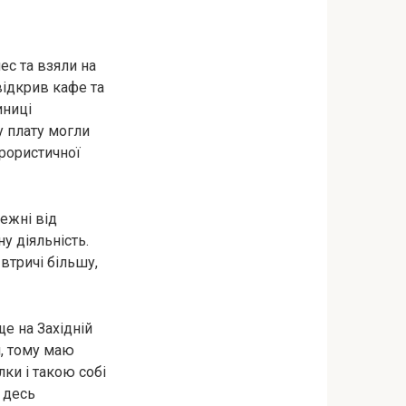
ес та взяли на
відкрив кафе та
иниці
у плату могли
ерористичної
лежні від
у діяльність.
втричі більшу,
ще на Західній
н, тому маю
лки і такою собі
и десь