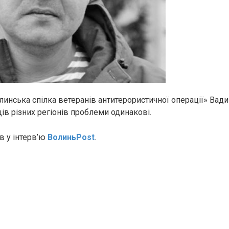
линська спілка ветеранів антитерористичної операції» Ва
ів різних регіонів проблеми одинакові.
в у інтерв’ю
ВолиньPost
.