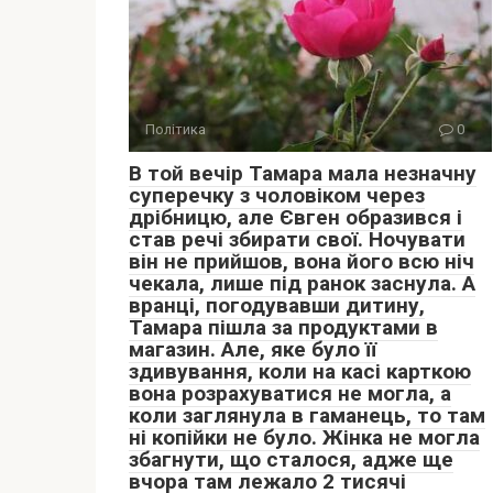
Політика
0
В той вечір Тамара мала незначну
суперечку з чоловіком через
дрібницю, але Євген образився і
став речі збирати свої. Ночувати
він не прийшов, вона його всю ніч
чекала, лише під ранок заснула. А
вранці, погодувавши дитину,
Тамара пішла за продуктами в
магазин. Але, яке було її
здивування, коли на касі карткою
вона розрахуватися не могла, а
коли заглянула в гаманець, то там
ні копійки не було. Жінка не могла
збагнути, що сталося, адже ще
вчора там лежало 2 тисячі