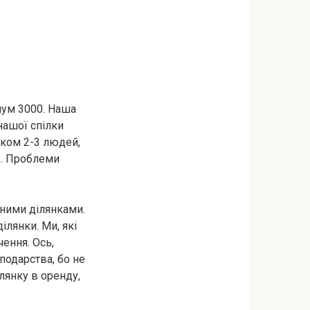
мум 3000. Наша
 нашої спілки
ятком 2-3 людей,
в. Проблеми
ними ділянками.
лянки. Ми, які
ення. Ось,
подарства, бо не
лянку в оренду,