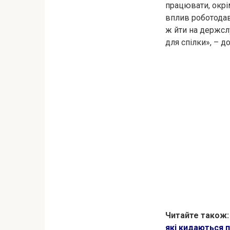
працювати, окрі
вплив роботодав
ж йти на держсл
для спілки», – до
Читайте також:
які кидаються п