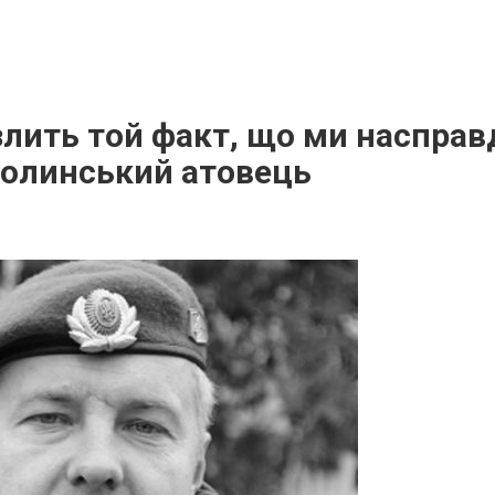
лить той факт, що ми насправд
 волинський атовець