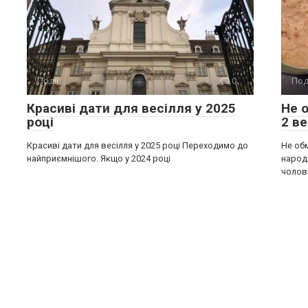
Події
0
Под
Красиві дати для весілля у 2025
Не 
році
2 в
Красиві дати для весілля у 2025 році Переходимо до
Не об
найприємнішого. Якщо у 2024 році
народ
чолов