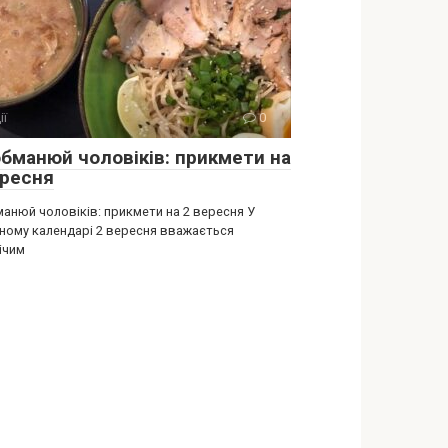
ії
0
обманюй чоловіків: прикмети на
ересня
манюй чоловіків: прикмети на 2 вересня У
ному календарі 2 вересня вважається
ічим