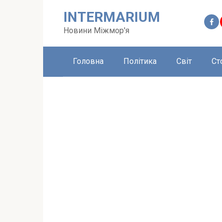
Перейти
INTERMARIUM
до
вмісту
Новини Міжмор'я
Головна
Політика
Світ
Ст