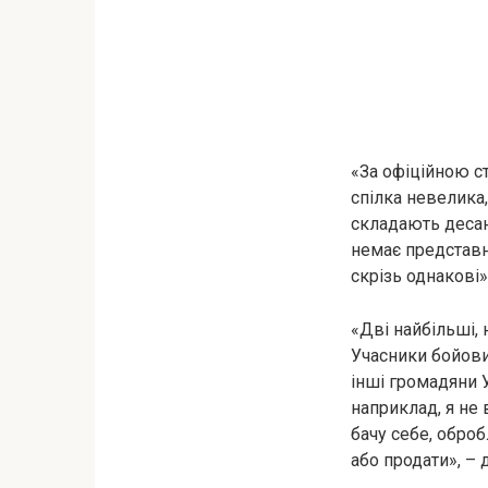
«За офіційною ст
спілка невелика,
складають десант
немає представн
скрізь однакові»
«Дві найбільші,
Учасники бойови
інші громадяни 
наприклад, я не 
бачу себе, обро
або продати», –