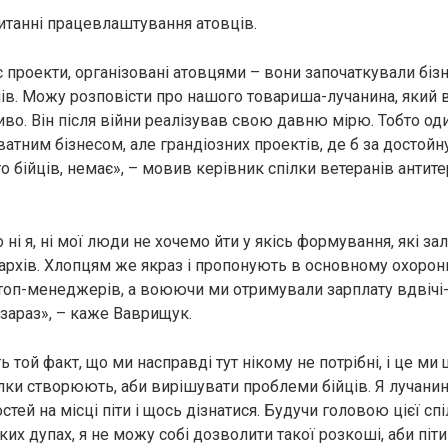
питанні працевлаштування атовців.
є проекти, організовані атовцями – вони започаткували бізн
ів. Можу розповісти про нашого товариша-лучанина, який 
иво. Він після війни реалізував свою давню мірю. Тобто од
атним бізнесом, але грандіозних проектів, де б за достойн
о бійців, немає», – мовив керівник спілки ветеранів антит
 ні я, ні мої люди не хочемо йти у якісь формування, які за
гархів. Хлопцям же якраз і пропонують в основному охоронн
топ-менеджерів, а воюючи ми отримували зарплату вдвічі-
зараз», – каже Ваврищук.
 той факт, що ми насправді тут нікому не потрібні, і це ми 
пілки створюють, аби вирішувати проблеми бійців. Я лучани
ей на місці піти і щось дізнатися. Будучи головою цієї спі
их дупах, я не можу собі дозволити такої розкоші, аби піт