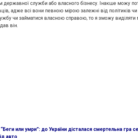
м державної служби або власного бізнесу. Інакше можу по
ців, адже всі вони певною мірою залежні від політиків чи 
ужбу чи займатися власною справою, то я зможу виділяти 
дав він.
“Беги или умри”: до України дісталася смертельна гра се
ід авто