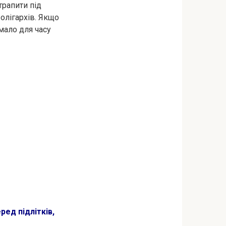
трапити під
олігархів. Якщо
мало для часу
ред підлітків,