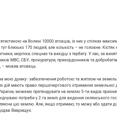
атистикою на Волині 10000 атовців, із них у спілках макси
 тут близько 170 людей, але кількість – не головне. Кістяк
ники, морпіхи, спецназ та вихідці з тербату. У нас, за вин
иків МВС, СБУ, прокуратури, прикордонників та добробаті
, – мовив атовець.
 на мою думку- забезпечення роботою та житлом чи земель
х дій мають право першочергового отримання земельної ді
України, можемо претендувати на землю 5-ти видів признач
відчуваю потреби у 2 га землі для ведення селянського гос
бляючи цю землю. Але, якщо отримаю, то можу або здати ді
 додав Ваврищук.