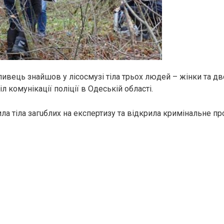
ивець знайшов у лісосмузі тiла трьох людей – жінки та дво
л комунікації поліції в Одеській області.
ила тiла загuблих на експертизу та відкрила кpимінальне п