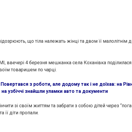
дозpюють, що тiла належать жінці та двом її малолітнім ді
МІ, ввечері 4 березня мешканка села Коханівка поділилася
своїм товаришем по чаpці.
:
Повертався з роботи, але додому так і не доїхав: на Рі
 на узбіччі знайшли улaмки авто та документи
iнчити зі своїм життям та забрати з собою дітей через “пог
а її діти пропали.