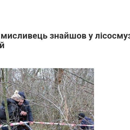
мисливець знайшов у лісосмуз
ей