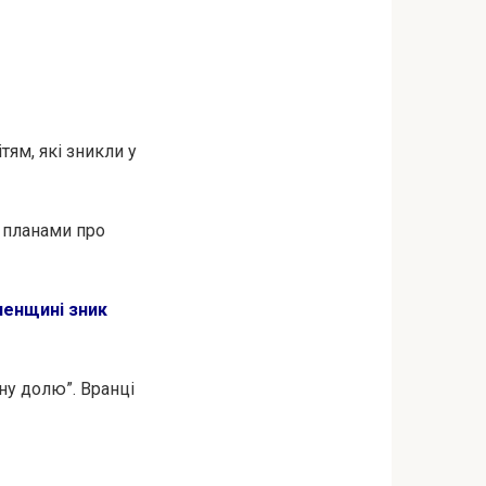
тям, які зникли у
 планами про
вненщині зник
ану долю”. Вранці