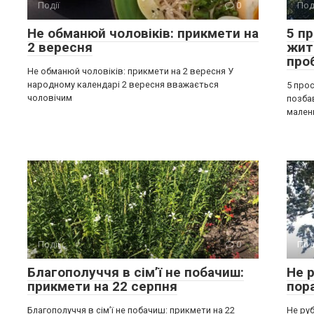
Події
0
Под
Не обманюй чоловіків: прикмети на
5 п
2 вересня
жит
про
Не обманюй чоловіків: прикмети на 2 вересня У
народному календарі 2 вересня вважається
5 прос
чоловічим
позба
мален
Події
0
Под
Благополуччя в сім’ї не побачиш:
Не р
прикмети на 22 серпня
пор
Благополуччя в сім’ї не побачиш: прикмети на 22
Не руб