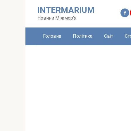
Перейти
INTERMARIUM
до
вмісту
Новини Міжмор'я
Головна
Політика
Світ
Ст