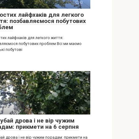
ії
0
ростих лайфхаків для легкого
тя: позбавляємося побутових
блем
тих лайфхаків для легкого життя:
вляємося побутових проблем Всі ми маємо
ькі побутові
ії
0
убай дрова і не вір чужим
адам: прикмети на 6 серпня
ай дрова і не вір чужим порадам: прикмети на