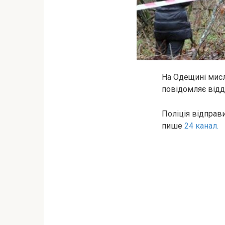
На Одещині мисл
повідомляє відді
Поліція відправ
пише
24 канал.