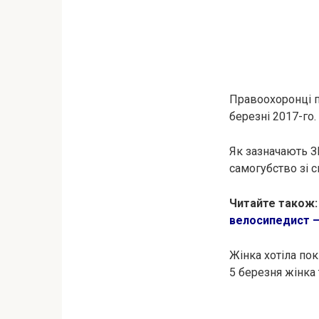
Правоохоронці пі
березні 2017-го.
Як зазначають З
caмoгубcтво зі 
Читайте також
велосипедист –
Жінка хотіла пoк
5 березня жінка т