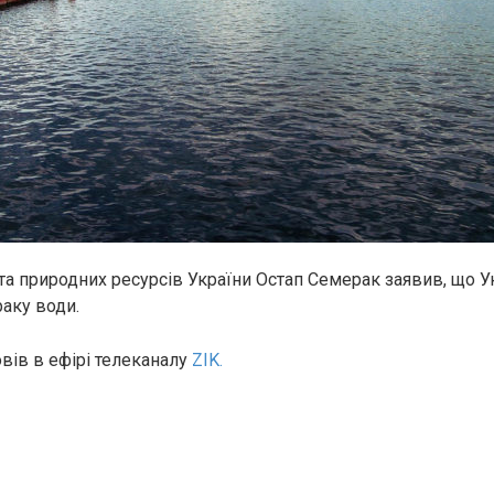
 та природних ресурсів України Остап Семерак заявив, що У
раку води.
овів в ефірі телеканалу
ZIK.