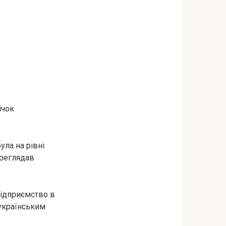
ічок
ула на рівні
ереглядав
підприємство в
 українським