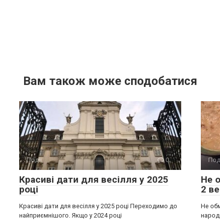
Вам також може сподобатися
Події
0
Под
Красиві дати для весілля у 2025
Не 
році
2 в
Красиві дати для весілля у 2025 році Переходимо до
Не об
найприємнішого. Якщо у 2024 році
народ