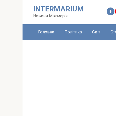
Перейти
INTERMARIUM
до
вмісту
Новини Міжмор'я
Головна
Політика
Світ
Ст