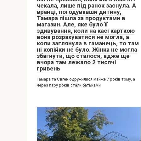
чекала, лише під ранок заснула. А
вранці, погодувавши дитину,
Тамара пішла за продуктами в
магазин. Але, яке було її
здивування, коли на касі карткою
вона розрахуватися не могла, а
коли заглянула в гаманець, то там
ні копійки не було. Жінка не могла
збагнути, що сталося, адже ще
вчора там лежало 2 тисячі
гривень
Тамара та Євген одружилися майже 7 років тому, а
через пару років стали батьками