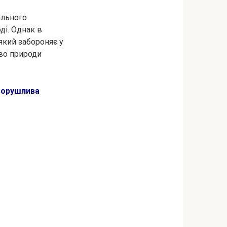
ального
ді. Однак в
який забороняє у
тво природи
зворушлива