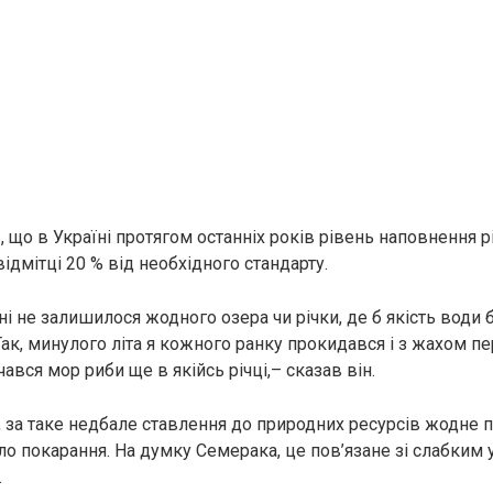
, що в Україні протягом останніх років рівень наповнення р
ідмітці 20 % від необхідного стандарту.
ні не залишилося жодного озера чи річки, де б якість води б
Так, минулого літа я кожного ранку прокидався і з жахом п
чався мор риби ще в якійсь річці,– сказав він.
, за таке недбале ставлення до природних ресурсів жодне 
сло покарання. На думку Семерака, це пов’язане зі слабким
.