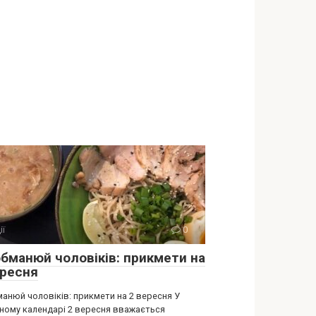
ії
0
обманюй чоловіків: прикмети на
ересня
манюй чоловіків: прикмети на 2 вересня У
ному календарі 2 вересня вважається