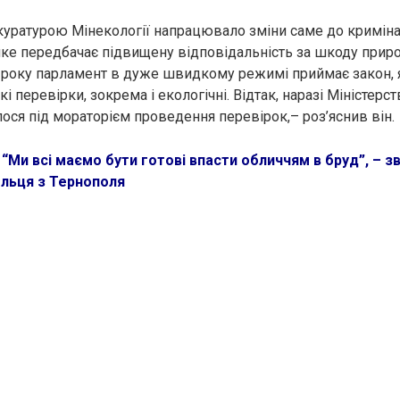
куратурою Мінекології напрацювало зміни саме до кримін
яке передбачає підвищену відповідальність за шкоду приро
 року парламент в дуже швидкому режимі приймає закон, 
кі перевірки, зокрема і екологічні. Відтак, наразі Міністерс
ося під мораторієм проведення перевірок,– роз’яснив він.
:
“Ми всі маємо бути готові впасти обличчям в бруд”, – 
ольця з Тернополя