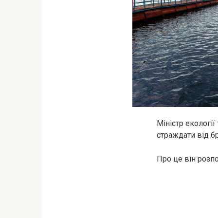
Міністр екології
страждати від б
Про це він розп