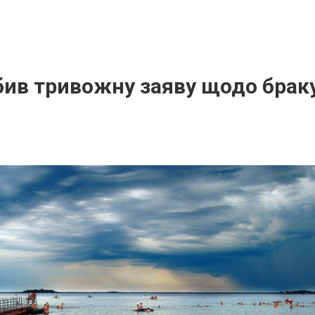
бив тривожну заяву щодо браку