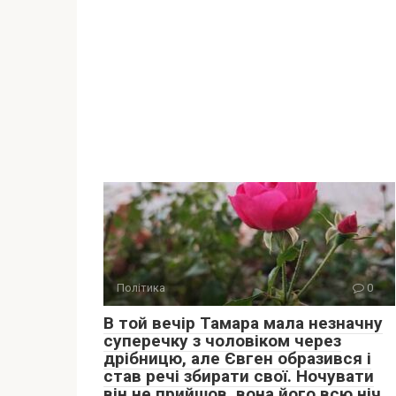
Політика
0
В той вечір Тамара мала незначну
суперечку з чоловіком через
дрібницю, але Євген образився і
став речі збирати свої. Ночувати
він не прийшов, вона його всю ніч