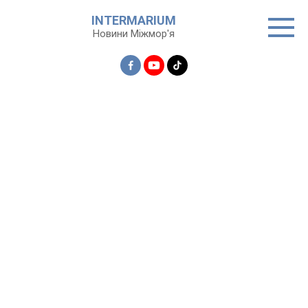
Перейти
INTERMARIUM
до
Новини Міжмор'я
вмісту