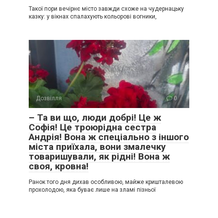
Такої пори вечірнє місто завжди схоже на чудернацьку
казку: у вікнах спалахують кольорові вогники,
Дозвілля
0
– Та ви що, люди добрі! Це ж
Софія! Це троюрідна сестра
Андрія! Вона ж спеціально з іншого
міста приїхала, вони змалечку
товаришували, як рідні! Вона ж
своя, кровна!
Ранок того дня дихав особливою, майже кришталевою
прохолодою, яка буває лише на зламі пізньої