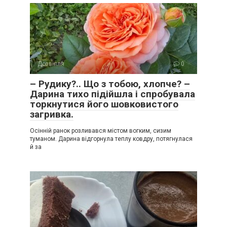
Дозвілля
0
– Рудику?.. Що з тобою, хлопче? –
Дарина тихо підійшла і спробувала
торкнутися його шовковистого
загривка.
Осінній ранок розливався містом вогким, сизим
туманом. Дарина відгорнула теплу ковдру, потягнулася
й за