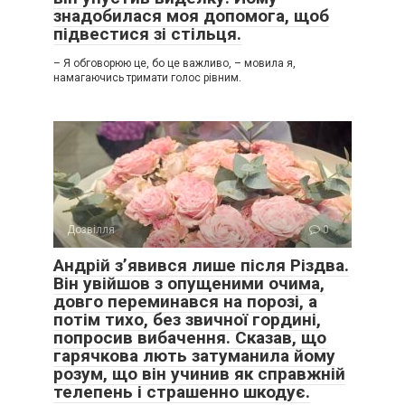
знадобилася моя допомога, щоб
підвестися зі стільця.
– Я обговорюю це, бо це важливо, – мовила я,
намагаючись тримати голос рівним.
Дозвілля
0
Андрій з’явився лише після Різдва.
Він увійшов з опущеними очима,
довго переминався на порозі, а
потім тихо, без звичної гордині,
попросив вибачення. Сказав, що
гарячкова лють затуманила йому
розум, що він учинив як справжній
телепень і страшенно шкодує.