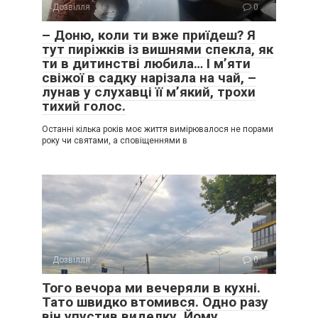
Дозвілля
0
– Доню, коли ти вже приїдеш? Я
тут пиріжків із вишнями спекла, як
ти в дитинстві любила… І м’яти
свіжої в садку нарізала на чай, –
лунав у слухавці її м’який, трохи
тихий голос.
Останні кілька років моє життя вимірювалося не порами
року чи святами, а сповіщеннями в
Дозвілля
0
Того вечора ми вечеряли в кухні.
Тато швидко втомився. Одно разу
він упустив виделку. Йому