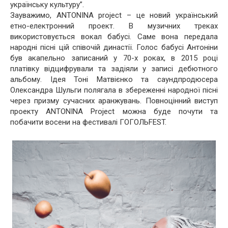
українську культуру”.
Зауважимо, ANTONINA project – це новий український
етно-електронний проект. В музичних треках
використовується вокал бабусі. Саме вона передала
народні пісні цій співочій династії. Голос бабусі Антоніни
був акапельно записаний у 70-х роках, в 2015 році
платівку відцифрували та задіяли у записі дебютного
альбому. Ідея Тоні Матвієнко та саундпродюсера
Олександра Шульги полягала в збереженні народної пісні
через призму сучасних аранжувань. Повноцінний виступ
проекту ANTONINA Project можна буде почути та
побачити восени на фестивалі ГОГОЛЬFEST.