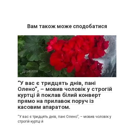
Вам також може сподобатися
Дозвілля
0
“У вас є тридцять днів, пані
Олено”, – мовив чоловік у строгій
куртці й поклав білий конверт
прямо на прилавок поруч із
касовим апаратом.
“У вас є тридцять днів, пані Олено”, – мовив чоловік у
строгій куртці й