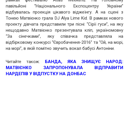
рамках фестивалю Atlas Weekend. На головному
павільйоні “Національного Експоцентру України”
відбувалась проекція цікавого віджеїнгу. А на сцені з
Тонею Матвієнко грала DJ Alya Lime Kid. В рамках нового
проекту дівчата представили три пісні: “Сірії гуси”, на яку
нещодавно Матвієнко презентувала кліп, україномовну
“За сінечками”, яку співачка представляла на
відбірковому конкурсі “Євробачення-2016” та “Ой, на морі,
на морі”, в якій помітно звучить вокал бабусі Антоніни.
Читайте також:
БАНДА, ЯКА ЗНИЩУЄ НАРОД:
МАТВІЄНКО ЗАПРОПОНУВАЛА ВІДПРАВИТИ
НАРДЕПІВ У ВІДПУСТКУ НА ДОНБАС