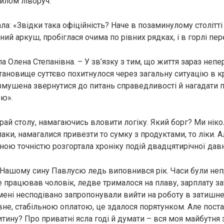
илом ліворуч.
ла: «Звідки така офіційність? Наче в позаминулому столітт
ий аркуш, пробіглася очима по рівних рядках, і в горлі пер
а Олена Степанівна. – У зв’язку з тим, що життя зараз непе
тановище суттєво похитнулося через загальну ситуацію в кр
 змушена звернутися до питань справедливості й нагадати п
ою».
рай столу, намагаючись вловити логіку. Який борг? Ми ніко
аки, намагалися привезти то сумку з продуктами, то ліки. Ал
ною точністю розгортала хроніку подій двадцятирічної давн
. Нашому сину Павлусю ледь виповнився рік. Часи були непр
е працював чоловік, ледве трималося на плаву, зарплату з
мені несподівано запропонували вийти на роботу в затишне
вне, стабільною оплатою, це здалося порятунком. Але поста
тину? Про приватні ясла годі й думати – вся моя майбутня 