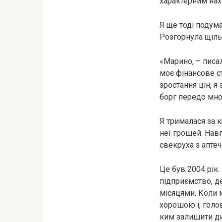
характерним нах
Я ще тоді подума
Розгорнула щільн
«Марино, – писал
моє фінансове с
зростання цін, я
борг передо мн
Я трималася за к
неї грошей. Навп
свекруха з аптеч
Це був 2004 рік
підприємство, д
місяцями. Коли 
хорошою і, голо
ким залишити ди