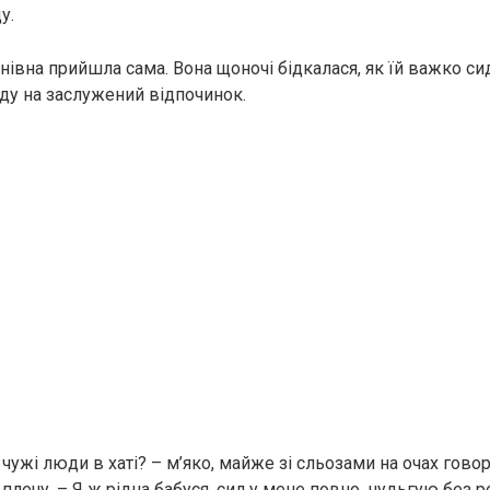
у.
нівна прийшла сама. Вона щоночі бідкалася, як їй важко си
оду на заслужений відпочинок.
чужі люди в хаті? – м’яко, майже зі сльозами на очах гово
плечу. – Я ж рідна бабуся, сил у мене повно, нудьгую без р