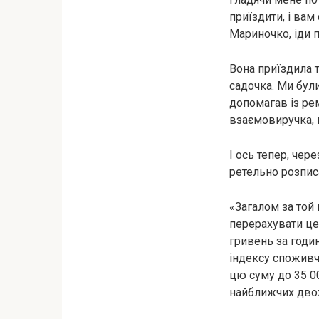
приїздити, і вам
Мариночко, іди 
Вона приїздила 
садочка. Ми були
допомагав із рем
взаємовиручка, н
І ось тепер, чер
ретельно розпис
«Загалом за той
перерахувати це
гривень за годин
індексу споживч
цю суму до 35 0
найближчих двох