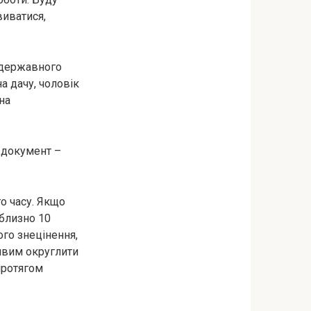
виватися,
 державного
а дачу, чоловік
на
е документ –
о часу. Якщо
иблизно 10
ого знецінення,
ивим округлити
протягом