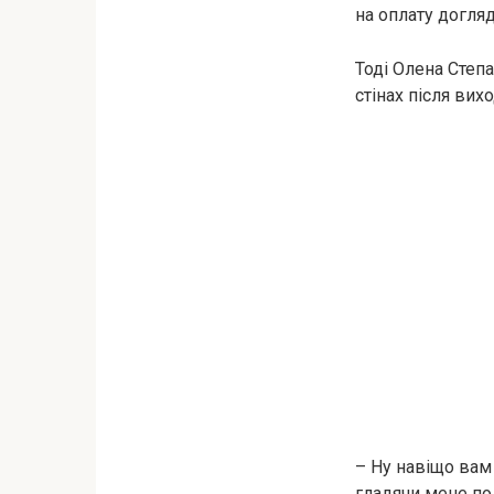
на оплату догляд
Тоді Олена Степа
стінах після вих
– Ну навіщо вам 
гладячи мене по 