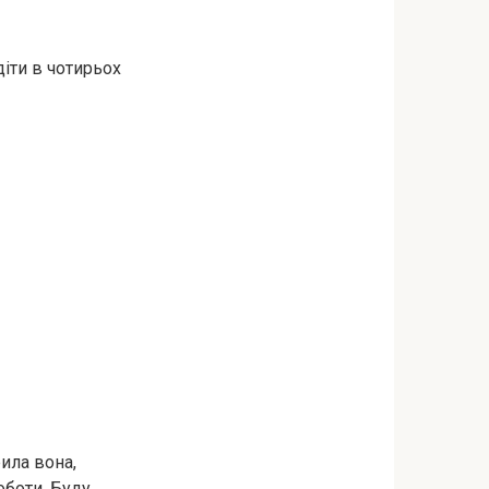
діти в чотирьох
рила вона,
оботи. Буду