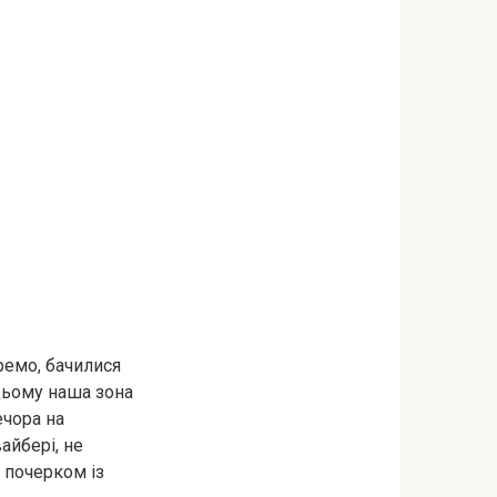
ремо, бачилися
цьому наша зона
ечора на
айбері, не
 почерком із