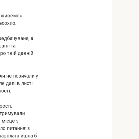
і живемо».
есохло.
редбачуване, а
аїні та
ро твій давній
ли не позичали у
е далі в листі
ості.
ості,
атримували
 місце з
ло питання: з
зарплата йшла б