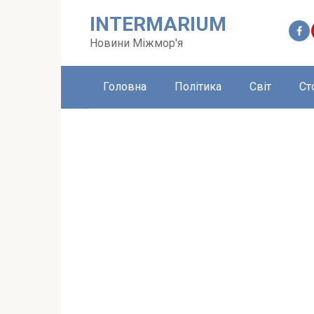
Перейти
INTERMARIUM
до
вмісту
Новини Міжмор'я
Головна
Політика
Світ
Ст