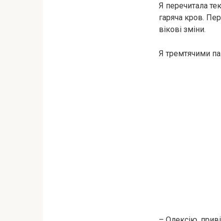
Я перечитала тек
гаряча кров. Пе
вікові зміни.
Я тремтячими па
– Олексію, приві