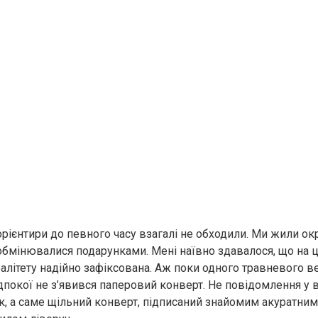
орієнтири до певного часу взагалі не обходили. Ми жили ок
 обмінювалися подарунками. Мені наївно здавалося, що на 
алітету надійно зафіксована. Аж поки одного травневого в
дпокої не з’явився паперовий конверт. Не повідомлення у в
, а саме щільний конверт, підписаний знайомим акуратним