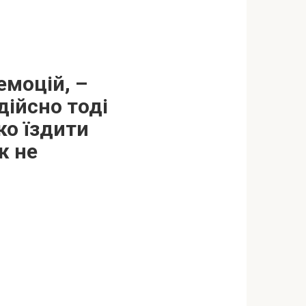
емоцій, –
дійсно тоді
ко їздити
ж не