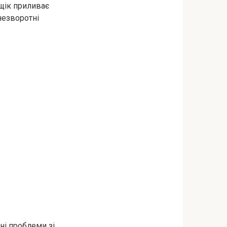
 щік приливає
незворотні
зні проблеми зі