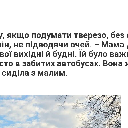
, якщо подумати тверезо, без 
він, не підводячи очей. – Мама 
ої вихідні й будні. Їй було важ
істо в забитих автобусах. Вона 
 сиділа з малим.