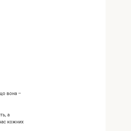
 що вона –
ть, а
 час кожних