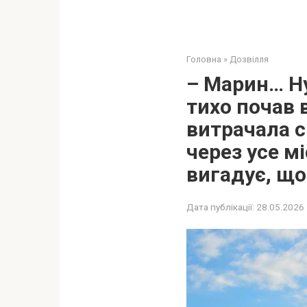
Головна
»
Дозвілля
– Марин… Ну
тихо почав 
витрачала св
через усе м
вигадує, що
Дата публікації:
28.05.2026