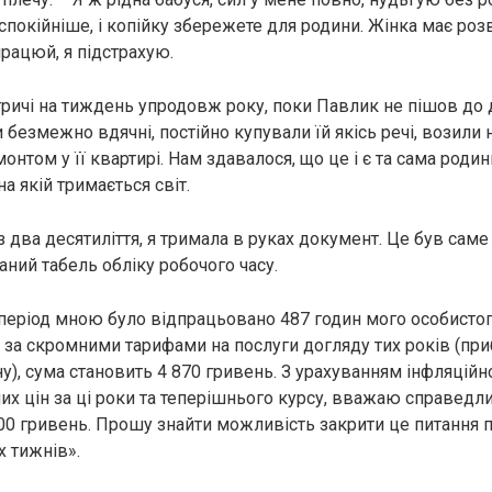
 спокійніше, і копійку збережете для родини. Жінка має роз
працюй, я підстрахую.
тричі на тиждень упродовж року, поки Павлик не пішов до
 безмежно вдячні, постійно купували їй якісь речі, возили н
онтом у її квартирі. Нам здавалося, що це і є та сама родин
а якій тримається світ.
ез два десятиліття, я тримала в руках документ. Це був сам
аний табель обліку робочого часу.
 період мною було відпрацьовано 487 годин мого особистог
 за скромними тарифами на послуги догляду тих років (пр
у), сума становить 4 870 гривень. З урахуванням інфляційн
их цін за ці роки та теперішнього курсу, вважаю справедл
00 гривень. Прошу знайти можливість закрити це питання 
 тижнів».