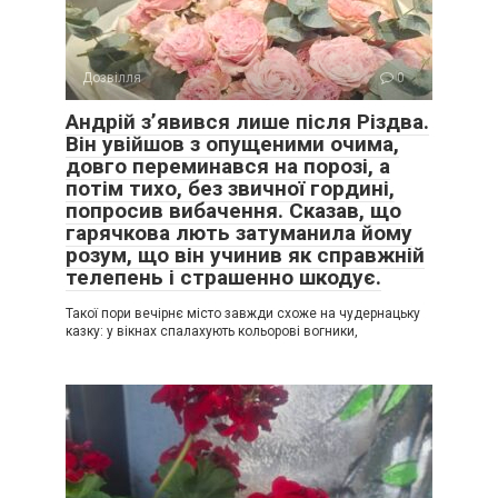
Дозвілля
0
Андрій з’явився лише після Різдва.
Він увійшов з опущеними очима,
довго переминався на порозі, а
потім тихо, без звичної гордині,
попросив вибачення. Сказав, що
гарячкова лють затуманила йому
розум, що він учинив як справжній
телепень і страшенно шкодує.
Такої пори вечірнє місто завжди схоже на чудернацьку
казку: у вікнах спалахують кольорові вогники,