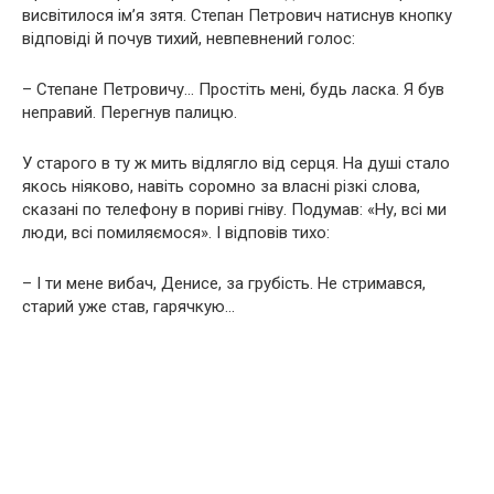
висвітилося ім’я зятя. Степан Петрович натиснув кнопку
відповіді й почув тихий, невпевнений голос:
– Степане Петровичу… Простіть мені, будь ласка. Я був
неправий. Перегнув палицю.
У старого в ту ж мить відлягло від серця. На душі стало
якось ніяково, навіть соромно за власні різкі слова,
сказані по телефону в пориві гніву. Подумав: «Ну, всі ми
люди, всі помиляємося». І відповів тихо:
– І ти мене вибач, Денисе, за грубість. Не стримався,
старий уже став, гарячкую…