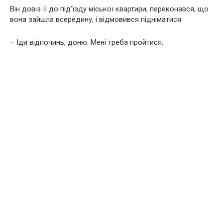
Він довіз її до під’їзду міської квартири, переконався, що
вона зайшла всередину, і відмовився підніматися:
– Іди відпочинь, доню. Мені треба пройтися.