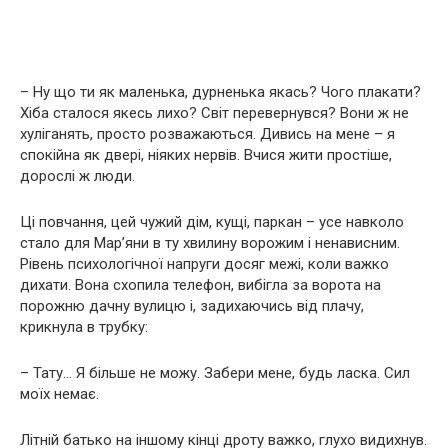
– Ну що ти як маленька, дурненька якась? Чого плакати?
Хіба сталося якесь лихо? Світ перевернувся? Вони ж не
хуліганять, просто розважаються. Дивись на мене – я
спокійна як двері, ніяких нервів. Вчися жити простіше,
дорослі ж люди.
Ці повчання, цей чужий дім, кущі, паркан – усе навколо
стало для Мар’яни в ту хвилину ворожим і ненависним.
Рівень психологічної напруги досяг межі, коли важко
дихати. Вона схопила телефон, вибігла за ворота на
порожню дачну вулицю і, задихаючись від плачу,
крикнула в трубку:
– Тату… Я більше не можу. Забери мене, будь ласка. Сил
моїх немає.
Літній батько на іншому кінці дроту важко, глухо видихнув.