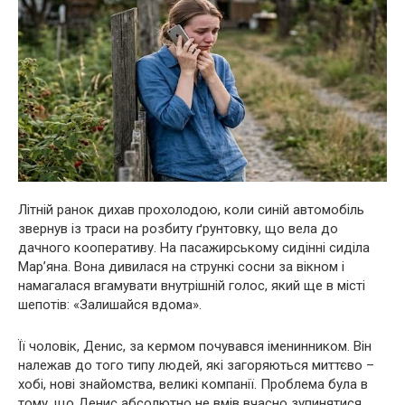
Літній ранок дихав прохолодою, коли синій автомобіль
звернув із траси на розбиту ґрунтовку, що вела до
дачного кооперативу. На пасажирському сидінні сиділа
Мар’яна. Вона дивилася на стрункі сосни за вікном і
намагалася вгамувати внутрішній голос, який ще в місті
шепотів: «Залишайся вдома».
Її чоловік, Денис, за кермом почувався іменинником. Він
належав до того типу людей, які загоряються миттєво –
хобі, нові знайомства, великі компанії. Проблема була в
тому, що Денис абсолютно не вмів вчасно зупинятися,