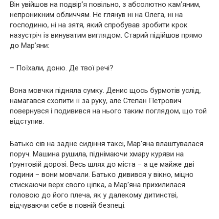
Він увійшов на подвір’я повільно, з абсолютно кам’яним,
непроникним обличчям. Не глянув ні на Олега, ні на
господиню, ні на зятя, який спробував зробити крок
назустріч із винуватим виглядом. Старий підійшов прямо
до Мар’яни:
– Поїхали, доню. Де твої речі?
Вона мовчки підняла сумку. Денис щось бурмотів услід,
намагався схопити її за руку, але Степан Петрович
повернувся і подивився на нього таким поглядом, що той
відступив.
Батько сів на заднє сидіння таксі, Мар’яна влаштувалася
поруч. Машина рушила, піднімаючи хмару куряви на
ґрунтовій дорозі. Весь шлях до міста – а це майже дві
години – вони мовчали. Батько дивився у вікно, міцно
стискаючи верх свого ціпка, а Мар’яна прихилилася
головою до його плеча, як у далекому дитинстві,
відчуваючи себе в повній безпеці.