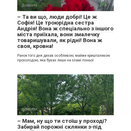
Дозвілля
0
– Та ви що, люди добрі! Це ж
Софія! Це троюрідна сестра
Андрія! Вона ж спеціально з іншого
міста приїхала, вони змалечку
товаришували, як рідні! Вона ж
своя, кровна!
Ранок того дня дихав особливою, майже кришталевою
прохолодою, яка буває лише на зламі пізньої
Дозвілля
0
– Мам, ну що ти стоїш у проході?
Забирай порожні склянки з-під