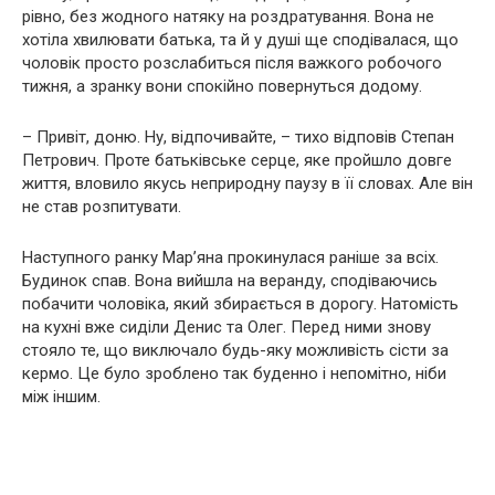
рівно, без жодного натяку на роздратування. Вона не
хотіла хвилювати батька, та й у душі ще сподівалася, що
чоловік просто розслабиться після важкого робочого
тижня, а зранку вони спокійно повернуться додому.
– Привіт, доню. Ну, відпочивайте, – тихо відповів Степан
Петрович. Проте батьківське серце, яке пройшло довге
життя, вловило якусь неприродну паузу в її словах. Але він
не став розпитувати.
Наступного ранку Мар’яна прокинулася раніше за всіх.
Будинок спав. Вона вийшла на веранду, сподіваючись
побачити чоловіка, який збирається в дорогу. Натомість
на кухні вже сиділи Денис та Олег. Перед ними знову
стояло те, що виключало будь-яку можливість сісти за
кермо. Це було зроблено так буденно і непомітно, ніби
між іншим.