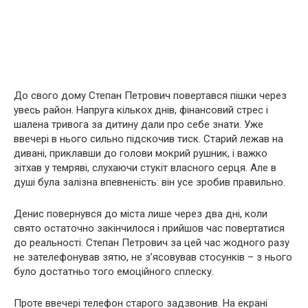
До свого дому Степан Петрович повертався пішки через
увесь район. Напруга кількох днів, фінансовий стрес і
шалена тривога за дитину дали про себе знати. Уже
ввечері в нього сильно підскочив тиск. Старий лежав на
дивані, приклавши до голови мокрий рушник, і важко
зітхав у темряві, слухаючи стукіт власного серця. Але в
душі була залізна впевненість: він усе зробив правильно.
Денис повернувся до міста лише через два дні, коли
свято остаточно закінчилося і прийшов час повертатися
до реальності. Степан Петрович за цей час жодного разу
не зателефонував зятю, не з’ясовував стосунків – з нього
було достатньо того емоційного сплеску.
Проте ввечері телефон старого задзвонив. На екрані