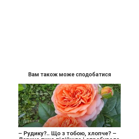
Вам також може сподобатися
Дозвілля
0
– Рудику?.. Що з тобою, хлопче? –