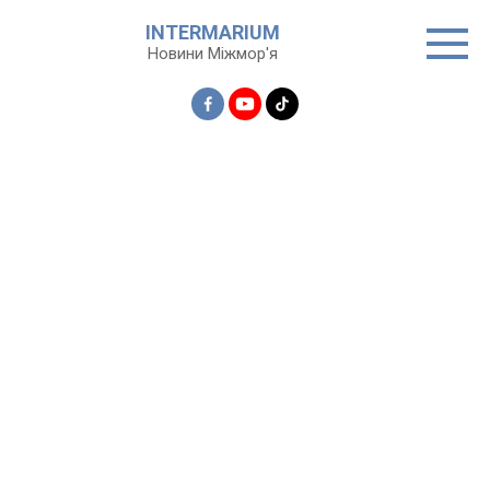
Перейти
INTERMARIUM
до
Новини Міжмор'я
вмісту