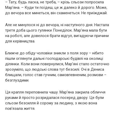
– Тату, будь ласка, не треба, – крізь сльози попросила
Мар’яна. – Куди ти поїдеш, це ж далеко й дорого. Може,
до вечора все минеться, він схаменеться. Не приїжджай.
Але не минулося ні до вечора, ні наступного дня. Настала
третя доба цього гулянки Понеділок. Мар’яна мала бути
на роботі, але довелося брати відгул, вигадуючи причини
для керівництва.
Ближче до обіду чоловіки зникли з поля зору – нібито
пішли оглянути дальні господарські будівлі на околиці
ділянки. Коли вони повернулися, Мар’яні стало остаточно
зрозуміло, що людські слова тут безсилі. Очі в Дениса
блищали, голос став гучним, самовпевненим, розмови –
безглуздими.
Ця крапля переповнила чашу. Мар’яна закрила обличчя
руками й просто розридалася посеред двору. Це були
сльози безсилля й сорому за людину, з якою вона
пов’язала життя.