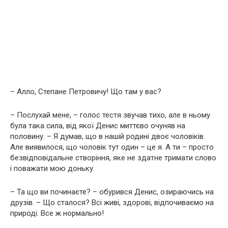
– Алло, Степане Петровичу! Що там у вас?
– Послухай мене, – голос тестя звучав тихо, але в ньому
була така сила, від якої Денис миттєво очуняв на
половину. – Я думав, що в нашій родині двоє чоловіків.
Але виявилося, що чоловік тут один – це я. А ти – просто
безвідповідальне створіння, яке не здатне тримати слово
і поважати мою доньку.
– Та що ви починаєте? – обурився Денис, озираючись на
друзів. – Що сталося? Всі живі, здорові, відпочиваємо на
природі. Все ж нормально!