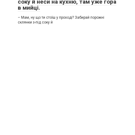
соку й неси на кухню, там уже гора
в мийці.
– Мам, ну що ти стоїш у проході? Забирай порожні
склянки з-під соку й