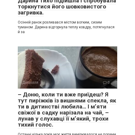
Дарина тихо підійшла і спробувала
торкнутися його шовковистого
загривка.
Осінній ранок розливався містом вогким, сизим
туманом. Дарина відгорнула теплу ковдру, потягнулася
й за
Дозвілля
0
– Доню, коли ти вже приїдеш? Я
тут пиріжків із вишнями спекла, як
ти в дитинстві любила… І м’яти
свіжої в садку нарізала на чай, –
лунав у слухавці її м’який, трохи
тихий голос.
Останні кілька років моє життя вимірювалося не порами