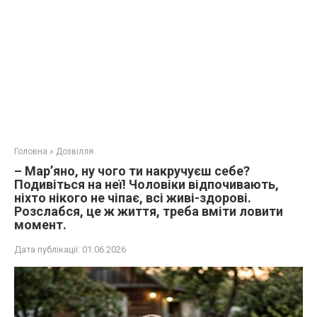
Головна
»
Дозвілля
– Марʼяно, ну чого ти накручуєш себе?
Подивіться на неї! Чоловіки відпочивають,
ніхто нікого не чіпає, всі живі-здорові.
Розслабся, це ж життя, треба вміти ловити
момент.
Дата публікації:
01.06.2026