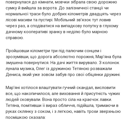
повернулася до кімнати, мовчки зібрала свою дорожню
сумку й вийшла за ворота. До залізничної станції чи
нормальної траси було добрих кілометрів двадцять через
лісові масиви та пустирі. Мобільний зв’язок тут ловив
через раз, а сподіватися на випадкову попутку в глухому
дачному кооперативі зранку в неділю було марною
справою.
Пройшовши кілометри три під палючим сонцем і
зрозумівши, що дорога абсолютно порожня, Мар’яна була
змушена повернутися. На дачі життя вирувало. З колонок
лунала музика, Олег із дружиною Тетяною розважали
Дениса, який уже зовсім забув про свої обіцянки дружині.
Мар’яні хотілося влаштувати гучний скандал, висловити
все, що накопичилося, але виховання й присутність чужих
людей сковували. Вона просто сіла на краєчок лавки.
Тетяна, помітивши її вираз обличчя, підійшла, тримаючи в
руках склянку з соком, і з легкою, навіть трохи зверхньою
посмішкою сказала: