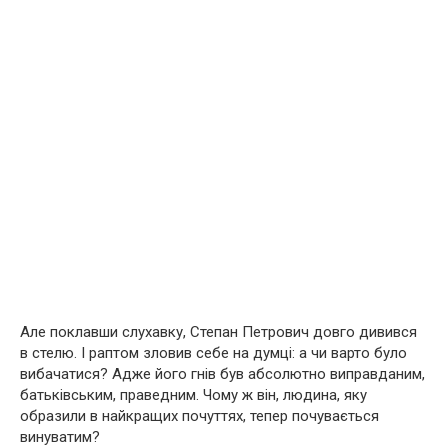
Але поклавши слухавку, Степан Петрович довго дивився
в стелю. І раптом зловив себе на думці: а чи варто було
вибачатися? Адже його гнів був абсолютно виправданим,
батьківським, праведним. Чому ж він, людина, яку
образили в найкращих почуттях, тепер почувається
винуватим?