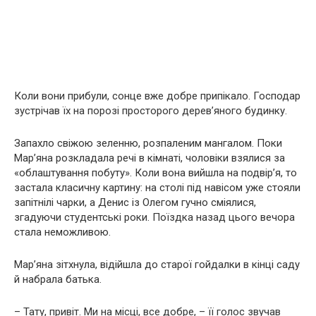
Коли вони прибули, сонце вже добре припікало. Господар
зустрічав їх на порозі просторого дерев’яного будинку.
Запахло свіжою зеленню, розпаленим мангалом. Поки
Мар’яна розкладала речі в кімнаті, чоловіки взялися за
«облаштування побуту». Коли вона вийшла на подвір’я, то
застала класичну картину: на столі під навісом уже стояли
запітнілі чарки, а Денис із Олегом гучно сміялися,
згадуючи студентські роки. Поїздка назад цього вечора
стала неможливою.
Мар’яна зітхнула, відійшла до старої гойдалки в кінці саду
й набрала батька.
– Тату, привіт. Ми на місці, все добре, – її голос звучав