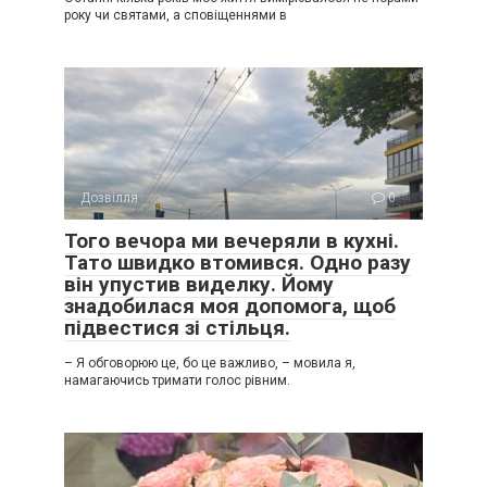
року чи святами, а сповіщеннями в
Дозвілля
0
Того вечора ми вечеряли в кухні.
Тато швидко втомився. Одно разу
він упустив виделку. Йому
знадобилася моя допомога, щоб
підвестися зі стільця.
– Я обговорюю це, бо це важливо, – мовила я,
намагаючись тримати голос рівним.