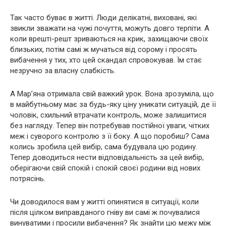
Так часто буває в житті. Люди делікатні, виховані, які
звикли зважати на чужі почуття, можуть довго терпіти. А
коли врешті-решт зриваються на крик, захищаючи своїх
близьких, потім самі ж мучаться від сорому і просять
вибачення у тих, хто цей скандал спровокував. Їм стає
незручно за власну слабкість.
А Мар’яна отримала свій важкий урок. Вона зрозуміла, що
в майбутньому має за будь-яку ціну уникати ситуацій, де її
чоловік, схильний втрачати контроль, може залишитися
без нагляду. Тепер він потребував постійної уваги, чітких
меж і суворого контролю з її боку. А що поробиш? Сама
колись зробила цей вибір, сама будувала цю родину.
Тепер доводиться нести відповідальність за цей вибір,
оберігаючи свій спокій і спокій своєї родини від нових
потрясінь.
Чи доводилося вам у житті опинятися в ситуації, коли
після цілком виправданого гніву ви самі ж почувалися
винуватими і просили вибачення? Як знайти цю межу між