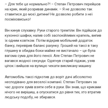
– Для тебе це нормально?! – Степан Петрович перейшов
на крик, який розривав динамік. – Я не дозволю так
ставитися до моєї дитини! Не дозволю робити з неї
посміховисько!
Він кинув слухавку. Руки старого тремтіли. Він підійшов до
кухонної шафки, налив собі заспокійливих крапель, випив
їх одним ковтком. Потім відкрив мобільний додаток
банку, перевірив баланс рахунку. Грошей на таксі в таку
глушину в обидва боки майже не вистачало – це була
вагома сума для його пенсії. Але Степан Петрович не
вагався жодної секунди. Одягнув старий піджак, узяв
ціпок і вийшов на вулицю чекати викликану машину.
Автомобіль таксі підкотив до воріт дачі абсолютно
несподівано для веселої компанії. Степан Петрович за
час дороги зумів взяти себе в руки. Він знав, що криками
нічого не вирішиш, а опускатися до рівня тих, хто втратив
людську подобу, не збирався.