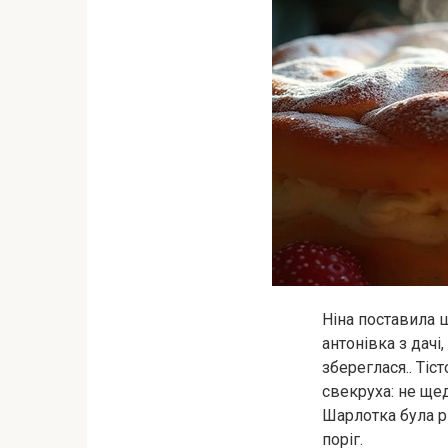
Ніна поставила ш
антонівка з дачі
збереглася.. Тіс
свекруха: не щед
Шарлотка була р
поріг.