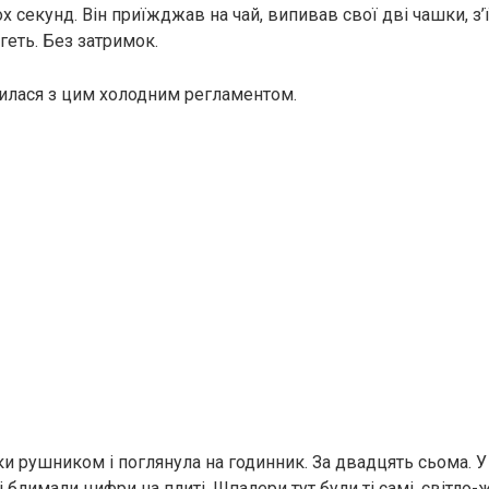
х секунд. Він приїжджав на чай, випивав свої дві чашки, з
геть. Без затримок.
илася з цим холодним регламентом.
ки рушником і поглянула на годинник. За двадцять сьома. 
ні блимали цифри на плиті. Шпалери тут були ті самі, світло-