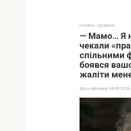
Головна
»
Дозвілля
— Мамо… Я н
чекали «пра
спільними фо
боявся вашо
жаліти мене
Дата публікації:
08.05.2026