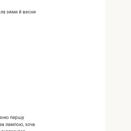
ала зими й весни
 їхню першу
 за лампою, хоча