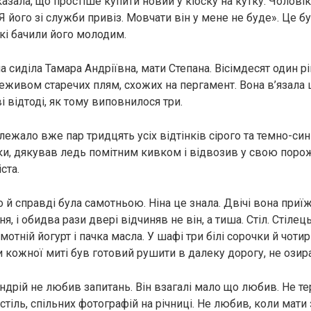
азала, що простіше купити новий у кіоску на кутку. Чолові
«Я його зі служби привіз. Мовчати він у мене не буде». Це 
які бачили його молодим.
на сиділа Тамара Андріївна, мати Степана. Вісімдесят один рік
реживом старечих плям, схожих на пергамент. Вона в’язала
ві відтоді, як тому виповнилося три.
лежало вже пар тридцять усіх відтінків сірого та темно-син
ки, дякував ледь помітним кивком і відвозив у свою поро
ста.
 й справді була самотньою. Ніна це знала. Двічі вона при
, і обидва рази двері відчиняв не він, а тиша. Стіл. Стілець
отній йогурт і пачка масла. У шафі три білі сорочки й чоти
и кожної миті був готовий рушити в далеку дорогу, не озир
Андрій не любив запитань. Він взагалі мало що любив. Не т
астіль, спільних фотографій на річниці. Не любив, коли мат