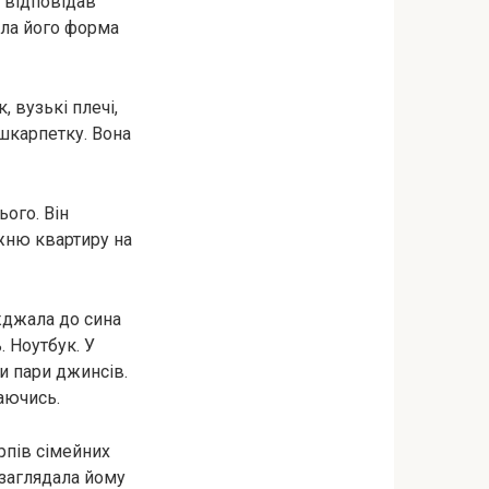
к відповідав
була його форма
, вузькі плечі,
 шкарпетку. Вона
ього. Він
жню квартиру на
їжджала до сина
. Ноутбук. У
ри пари джинсів.
аючись.
ерпів сімейних
и заглядала йому