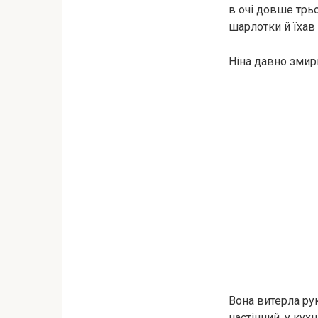
в очі довше трьо
шарлотки й їхав 
Ніна давно змир
Вона витерла ру
настінний, у кух