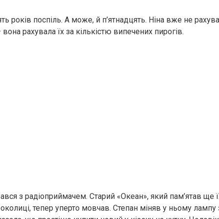
ть років поспіль. А може, й п’ятнадцять. Ніна вже не рахув
вона рахувала їх за кількістю випечених пирогів.
орався з радіоприймачем. Старий «Океан», який пам’ятав ще
околиці, тепер уперто мовчав. Степан міняв у ньому лампу