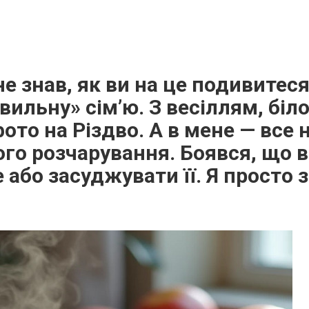
е знав, як ви на це подивитеся
вильну» сім’ю. З весіллям, біл
то на Різдво. А в мене — все н
го розчарування. Боявся, що 
 або засуджувати її. Я просто 