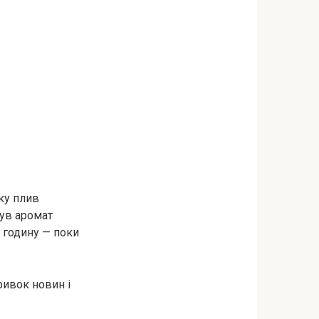
оку плив
був аромат
о годину — поки
ривок новин і