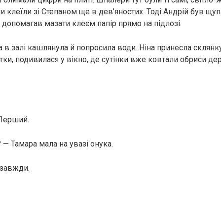
и клеїли зі Степаном ще в дев’яностих. Тоді Андрій був щу
 допомагав мазати клеєм папір прямо на підлозі.
а в залі кашлянула й попросила води. Ніна принесла склянк
ки, подивилася у вікно, де сутінки вже ковтали обриси дер
 Перший.
 — Тамара мала на увазі онука.
 завжди.