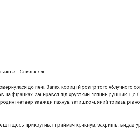
льніше… Слизько ж.
овернулася до печі. Запах кориці й розігрітого яблучного с
ав на фіранках, забирався під хрусткий лляний рушник. Це 
й родині четвер завжди пахнув затишком, який тривав рівн
решті щось прикрутив, і приймач крякнув, захрипів, видав у