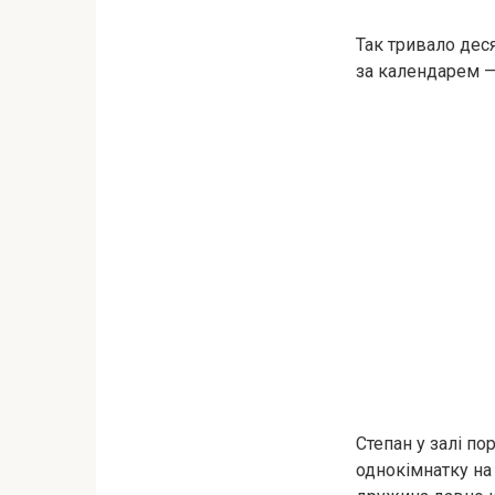
Так тривало деся
за календарем — 
Степан у залі п
однокімнатку на 