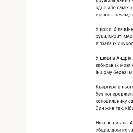
дружина давно к
одне й те саме: 
вірності речам, 
У кріслі біля вік
руки, вкриті ме
в’язала їх онуко
У шафі в Андрія 
забирав їх мовч
іншому березі мі
Квартира в нього
без попередження
холодильнику сам
Син жив так, ніб
Ніна не питала. 
обідів, довгих з