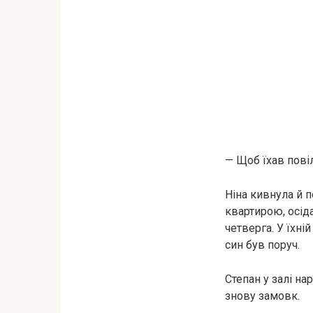
— Щоб їхав пові
Ніна кивнула й п
квартирою, осід
четверга. У їхні
син був поруч.
Степан у залі на
знову замовк.