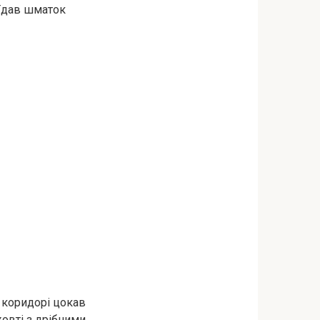
’їдав шматок
У коридорі цокав
жовті з дрібними