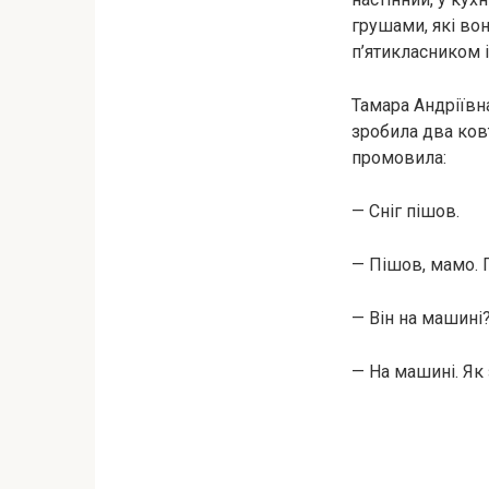
грушами, які вон
п’ятикласником і
Тамара Андріївн
зробила два ковт
промовила:
— Сніг пішов.
— Пішов, мамо.
— Він на машині?
— На машині. Як