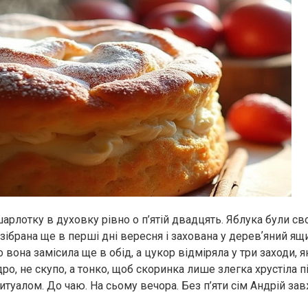
арлотку в духовку рівно о п’ятій двадцять. Яблука були сво
, зібрана ще в перші дні вересня і захована у деревʼяний я
то вона замісила ще в обід, а цукор відміряла у три заходи, я
ро, не скупо, а тонко, щоб скоринка лише злегка хрустіла п
итуалом. До чаю. На сьому вечора. Без п’яти сім Андрій за