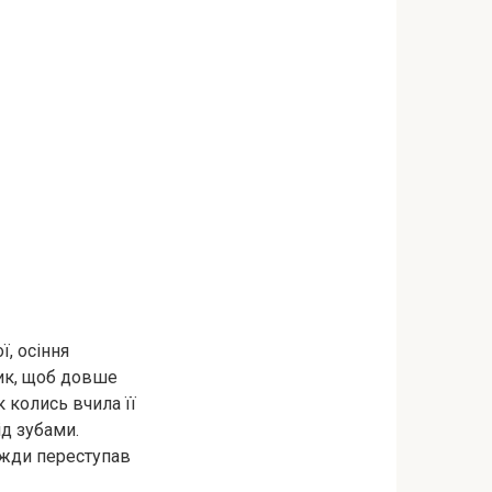
ї, осіння
щик, щоб довше
к колись вчила її
ід зубами.
вжди переступав