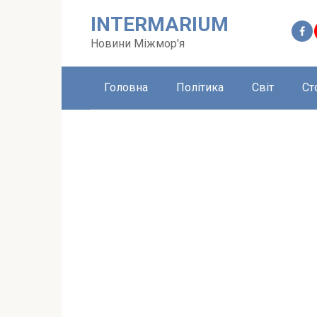
Перейти
INTERMARIUM
до
вмісту
Новини Міжмор'я
Головна
Політика
Світ
Ст