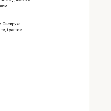
плим
у. Свекруха
ев, і раптом