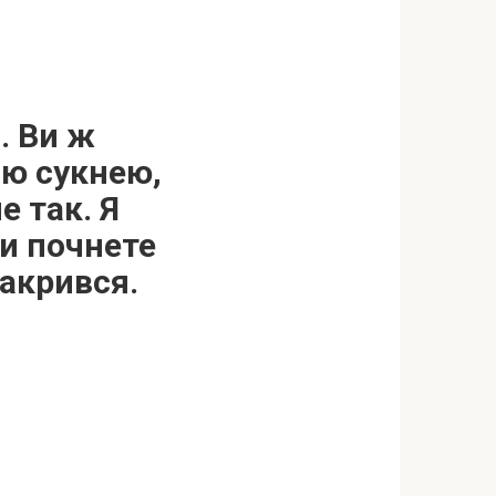
. Ви ж
ою сукнею,
е так. Я
ви почнете
закрився.