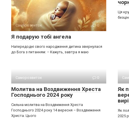
чорн
Ця кр
безцін
Саморозвиток
0
Я подарую тобі ангела
Напередодні свого народження дитина звернулася
до Бога з питанням: – Кажуть, завтра я маю
Саморозвиток
0
Сам
Молитва на Воздвиження Хреста
Як 
Господнього 2024 року
вер
вирі
Сильна молитва на Воздвиження Хреста
Господнього 2024 року 14 вересня – Воздвиження
Як пол
Христа. Цього
2025 р