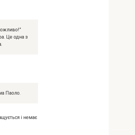
можливо!”
а. Це одна з
.
ма Паоло.
ащується і немає