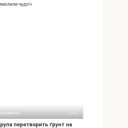
вимолили чудо!»
орозвиток
0
крупа перетворить ґрунт на