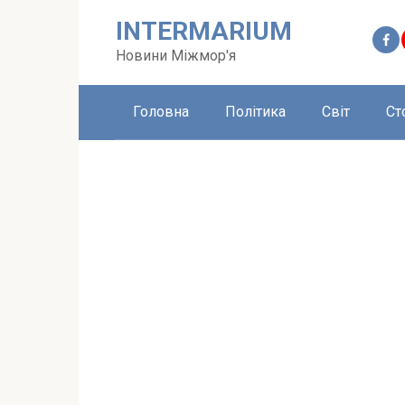
Перейти
INTERMARIUM
до
вмісту
Новини Міжмор'я
Головна
Політика
Світ
Ст