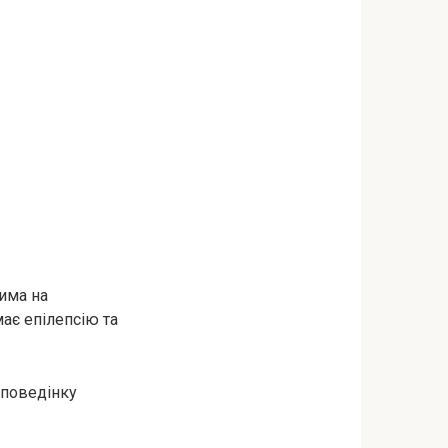
има на
ає епілепсію та
 поведінку