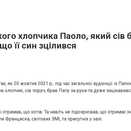
го хлопчика Паоло, який сів б
що її син зцілився
тає, як 20 жовтня 2021 р., під час загальної аудієнції із П
в хлопчик, сів поруч, брав Папу за руки та дуже зацікави
 отримав, що хотів. Та навіть не підозрював, що отримає з
и Франциска, світових ЗМІ, та присутніх у залі.