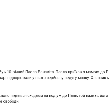
ув 10-річний Паоло Бонавіта. Паоло приїхав з мамою до Р
карі підозрювали у нього серйозну недугу мозку. Хлопчик м
нено піднявся сходами на подіум до Папи, той назвав його
ї свободи.