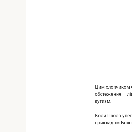
Цим хлопчиком б
обстеження — лі
аутизм.
Коли Паоло упев
прикладом Божо