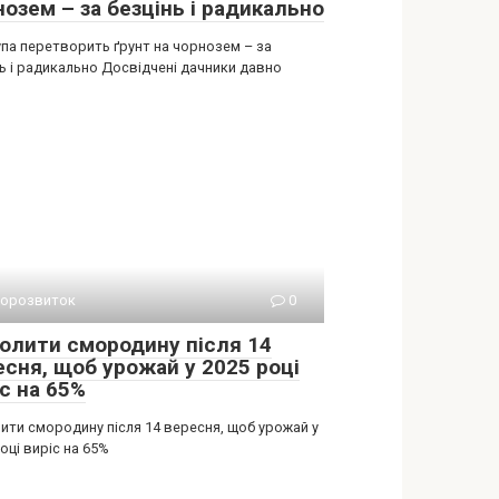
озем – за безцінь і радикально
упа перетворить ґрунт на чорнозем – за
ь і радикально Досвідчені дачники давно
орозвиток
0
полити смородину після 14
есня, щоб урожай у 2025 році
с на 65%
ити смородину після 14 вересня, щоб урожай у
оці виріс на 65%