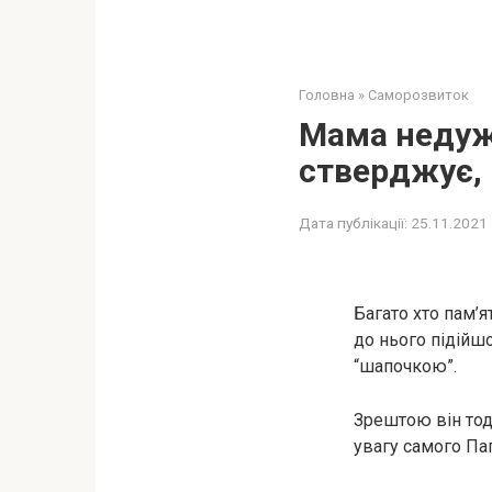
Головна
»
Саморозвиток
Мама недужо
стверджує, 
Дата публікації:
25.11.2021
Багато хто пам’я
до нього підійшо
“шапочкою”.
Зрештою він тоді
увагу самого Пап