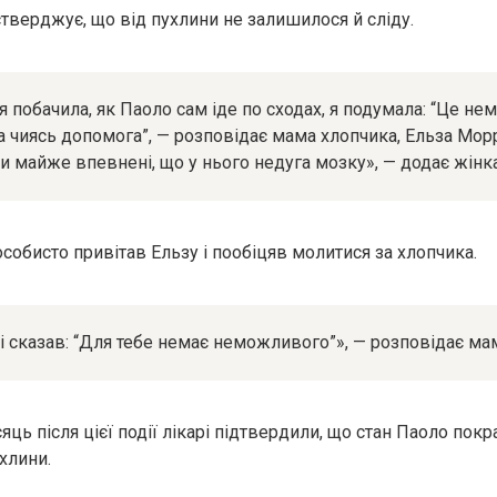
тверджує, що від пухлини не залишилося й сліду.
 побачила, як Паоло сам іде по сходах, я подумала: “Це не
а чиясь допомога”, — розповідає мама хлопчика, Ельза Морр
ли майже впевнені, що у нього недуга мозку», — додає жінка
собисто привітав Ельзу і пообіцяв молитися за хлопчика.
 і сказав: “Для тебе немає неможливого”», — розповідає ма
ць після цієї події лікарі підтвердили, що стан Паоло покр
хлини.