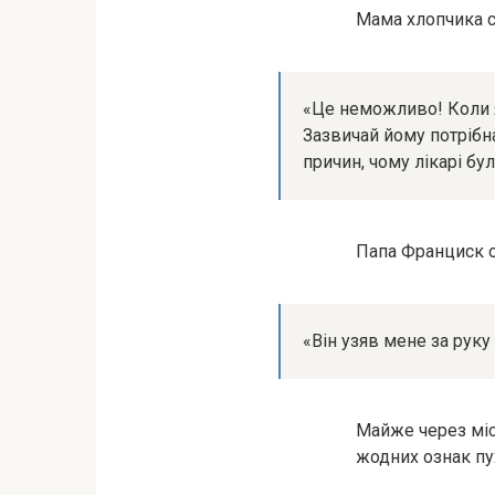
Мама хлопчика с
«Це неможливо! Коли я
Зазвичай йому потрібн
причин, чому лікарі бу
Папа Франциск о
«Він узяв мене за руку
Майже через міся
жодних ознак пу