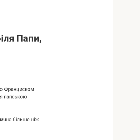
іля Папи,
апою Франциском
вся папською
начно більше ніж