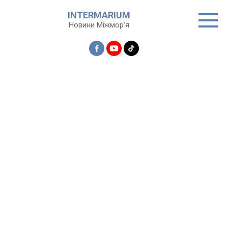
Перейти
INTERMARIUM
до
Новини Міжмор'я
вмісту