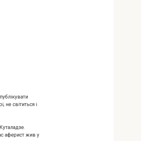
 публікувати
, не світиться і
Куталадзе.
час аферист жив у