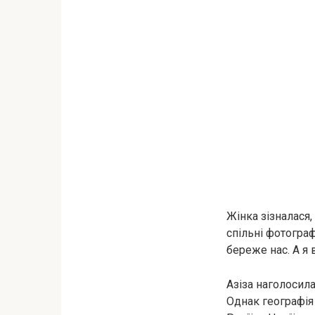
Жінка зізналася,
спільні фотограф
береже нас. А я 
Азіза наголосил
Однак географія 