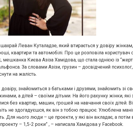
 шахрай Леван Куталадзе, який втирається у довіру жінкам,
роші, квартири та автомобілі. Про це розповіла користувач 
, мешканка Києва Азіза Хамідова, що стала однією із “жерт
льфонса. За словами Азізи, грузин – досвідчений психолог
снути на жалість.
у довіру, знайомиться з батьками і друзями, знайомить зі 
инами, а дітей – своїми дітьми. На його рахунку жінки, які
ися без квартир, машин, грошей на навчання своїх дітей. В
авіть не здогадуєшся, як він з тобою працює. Улюблена мані
ть. Для нього люди – це проекти, у які він вкладає, а потім
проекту – 1,5-2 роки” , – написала Хамідова у Facebook.