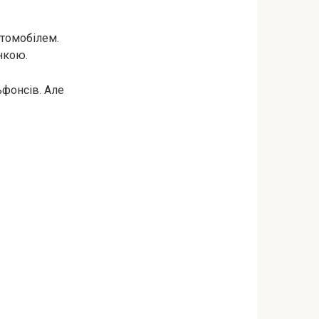
втомобілем.
инкою.
ьфонсів. Але