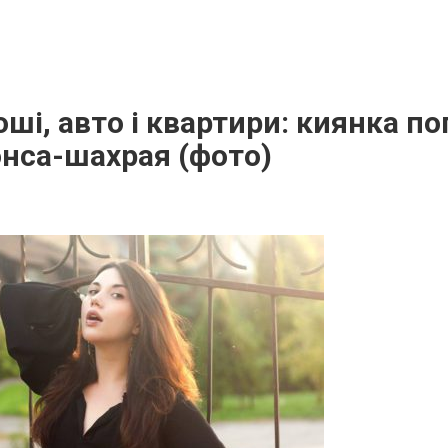
оші, авто і квартири: киянка по
нса-шахрая (фото)