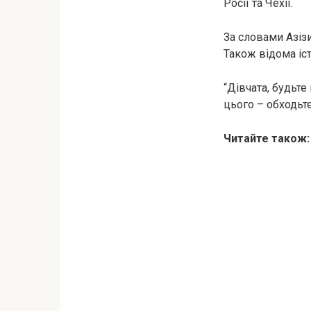
Росії та Чехії.
За словами Азіз
Також відома іст
“Дівчата, будьте
цього – обходьте
Читайте також