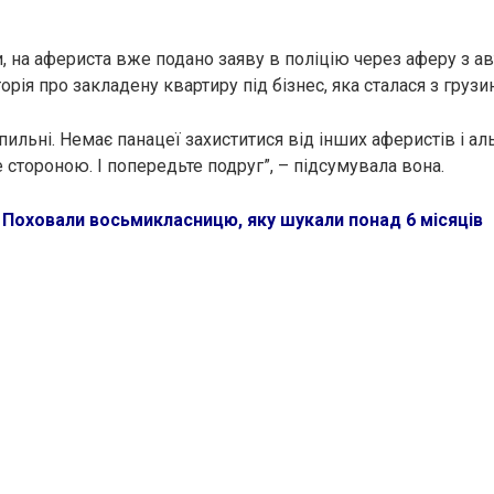
и, на афериста вже подано заяву в поліцію через аферу з а
орія про закладену квартиру під бізнес, яка сталася з груз
 пильні. Немає панацеї захиститися від інших аферистів і ал
 стороною. І попередьте подруг”, – підсумувала вона.
:
Поховали восьмикласницю, яку шукали понад 6 місяців