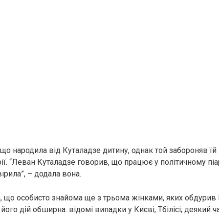
 що народила від Куталадзе дитину, однак той забороняв їй
ії. “Леван Куталадзе говорив, що працює у політичному піарі
вірила”, – додала вона.
а, що особисто знайома ще з трьома жінками, яких обдурив 
його дій обширна: відомі випадки у Києві, Тбілісі; деякий 