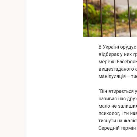
В Україні орудує
відбирає у них г
мережі Facebook
вищезгаданого а
маніпуляція – ти
“Він втирається 
називає нас друж
мало не залишил
психолог, і ти н
тиснути на жаліс
Середній термін 