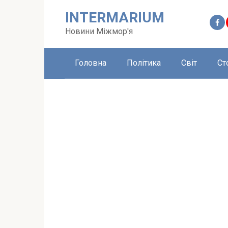
Перейти
INTERMARIUM
до
вмісту
Новини Міжмор'я
Головна
Політика
Світ
Ст