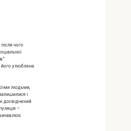
 після чого
соціальної
в”
, його улюблена
своїми людьми,
 залишилися і
ін досвідчений
пуляція –
 вичавлює.