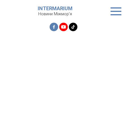
Перейти
INTERMARIUM
до
Новини Міжмор'я
вмісту