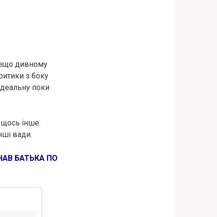
 дещо дивному
ритики з боку
ідеальну поки
 щось інше.
нші вади.
НАВ БАТЬКА ПО