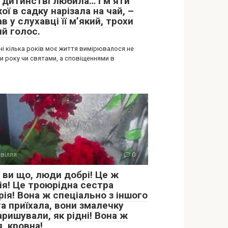
в дитинстві любила… І м’яти
ої в садку нарізала на чай, –
в у слухавці її м’який, трохи
ий голос.
ні кілька років моє життя вимірювалося не
и року чи святами, а сповіщеннями в
вілля
0
 ви що, люди добрі! Це ж
ія! Це троюрідна сестра
ія! Вона ж спеціально з іншого
а приїхала, вони змалечку
ришували, як рідні! Вона ж
, кровна!