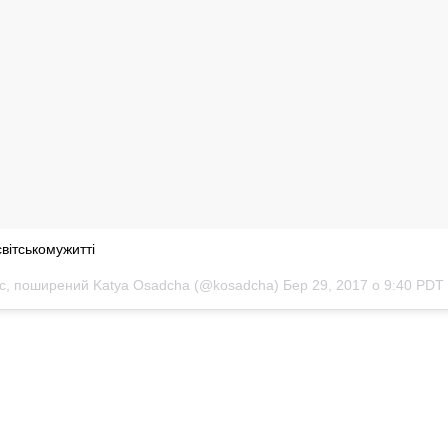
вітськомужитті
с, поширений Katya Osadcha (@kosadcha)
Бер 29, 2017 о 9:40 PDT