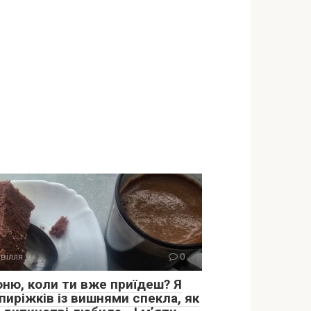
вілля
0
оню, коли ти вже приїдеш? Я
пиріжків із вишнями спекла, як