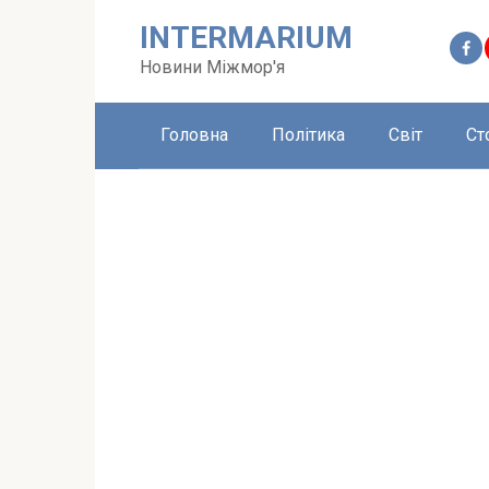
Перейти
INTERMARIUM
до
вмісту
Новини Міжмор'я
Головна
Політика
Світ
Ст