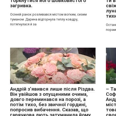
торкнутися його шовковистого
ти 
загривка.
свіж
луна
Осінній ранок розливався містом вогким, сизим
тих
туманом. Дарина відгорнула теплу ковдру,
потягнулася й за
Остан
порам
Дозвілля
0
Доз
Андрій з’явився лише після Різдва.
– Та
Він увійшов з опущеними очима,
Соф
довго переминався на порозі, а
Андр
потім тихо, без звичної гордині,
міст
попросив вибачення. Сказав, що
това
гарячкова лють затуманила йому
своя