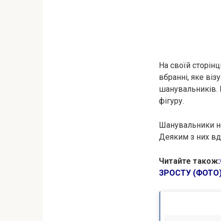
На своїй сторін
вбранні, яке ві
шанувальників. К
фігуру.
Шанувальники не
Деяким з них вда
Читайте також
:
ЗРОСТУ (ФОТО