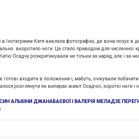
ці в Інстаграмм Катя виклала фотографію, де вона позує в
зуально вкоротило ноги. Це стало приводом для численної к
атю Осадчу розкритикували не тільки за наряд, але і за не
 готові входити в положення і, мабуть, очікували побачити
лося розглянути як випирає живіт Осадчої, короткі ноги і і
СИН АЛЬБІНИ ДЖАНАБАЄВОЇ І ВАЛЕРІЯ МЕЛАДЗЕ ПЕРЕГ
)