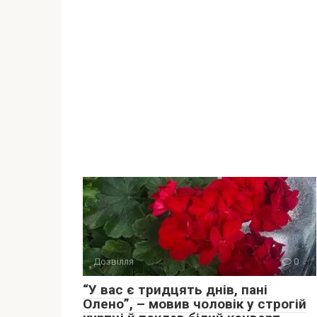
Дозвілля
0
“У вас є тридцять днів, пані
Олено”, – мовив чоловік у строгій