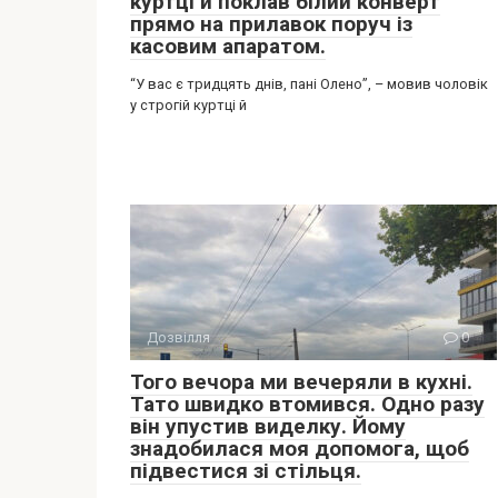
куртці й поклав білий конверт
прямо на прилавок поруч із
касовим апаратом.
“У вас є тридцять днів, пані Олено”, – мовив чоловік
у строгій куртці й
Дозвілля
0
Того вечора ми вечеряли в кухні.
Тато швидко втомився. Одно разу
він упустив виделку. Йому
знадобилася моя допомога, щоб
підвестися зі стільця.