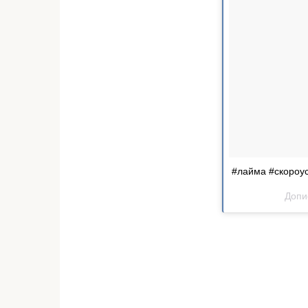
#лайма #скороус
Допи