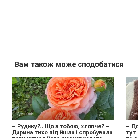
Вам також може сподобатися
Дозвілля
0
Доз
– Рудику?.. Що з тобою, хлопче? –
– Д
Дарина тихо підійшла і спробувала
тут 