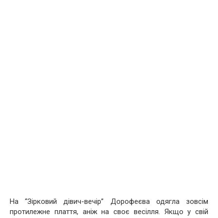
На “Зірковий дівич-вечір” Дорофеєва одягла зовсім
протилежне плаття, аніж на своє весілля. Якщо у свій