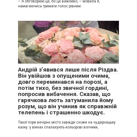
– Я обговорюю це, бо це важливо, – мовила я,
намагаючись тримати голос рівним.
Дозвілля
0
Андрій з’явився лише після Різдва.
Він увійшов з опущеними очима,
довго переминався на порозі, а
потім тихо, без звичної гордині,
попросив вибачення. Сказав, що
гарячкова лють затуманила йому
розум, що він учинив як справжній
телепень і страшенно шкодує.
Такої пори вечірнє місто завжди схоже на чудернацьку
казку: у вікнах спалахують кольорові вогники,