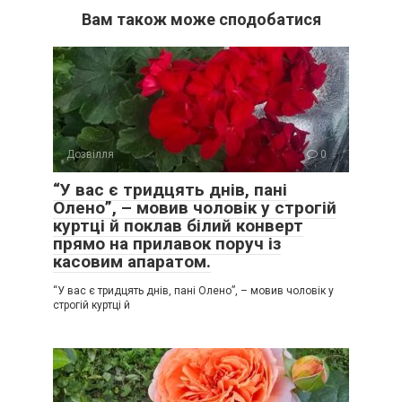
Вам також може сподобатися
Дозвілля
0
“У вас є тридцять днів, пані
Олено”, – мовив чоловік у строгій
куртці й поклав білий конверт
прямо на прилавок поруч із
касовим апаратом.
“У вас є тридцять днів, пані Олено”, – мовив чоловік у
строгій куртці й