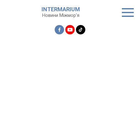
Перейти
INTERMARIUM
до
Новини Міжмор'я
вмісту