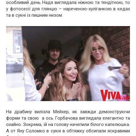
особливий день Надя виглядала ніжною та тендітною, то
у фотосесії для глянцю – нареченою-хуліганкою в кедах
та в сукні із пишним низом.
На драбину вилізла Мейхер, як завжди демонструючи
форми та свою а ось Горбачова виглядала елегантно та
охайно. Зокрема, їй на голову начепили білого капелюшка.
А от Яну Соломко в сукні в обтяжку обсипали яскравими