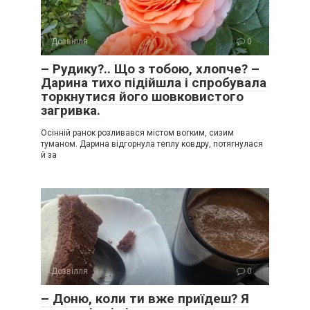
Дозвілля
0
– Рудику?.. Що з тобою, хлопче? –
Дарина тихо підійшла і спробувала
торкнутися його шовковистого
загривка.
Осінній ранок розливався містом вогким, сизим
туманом. Дарина відгорнула теплу ковдру, потягнулася
й за
Дозвілля
0
– Доню, коли ти вже приїдеш? Я