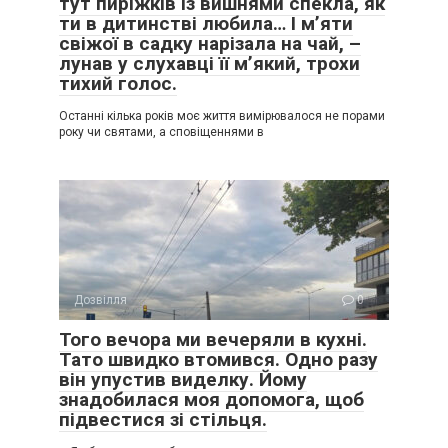
тут пиріжків із вишнями спекла, як
ти в дитинстві любила… І м’яти
свіжої в садку нарізала на чай, –
лунав у слухавці її м’який, трохи
тихий голос.
Останні кілька років моє життя вимірювалося не порами
року чи святами, а сповіщеннями в
Дозвілля
0
Того вечора ми вечеряли в кухні.
Тато швидко втомився. Одно разу
він упустив виделку. Йому
знадобилася моя допомога, щоб
підвестися зі стільця.