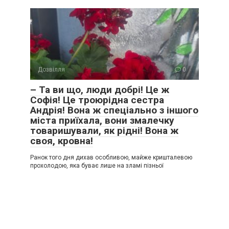
Дозвілля
0
– Та ви що, люди добрі! Це ж
Софія! Це троюрідна сестра
Андрія! Вона ж спеціально з іншого
міста приїхала, вони змалечку
товаришували, як рідні! Вона ж
своя, кровна!
Ранок того дня дихав особливою, майже кришталевою
прохолодою, яка буває лише на зламі пізньої