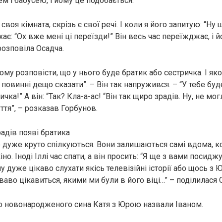
сем і бабусею, і йому це подобається.
 своя кімната, скрізь є свої речі. І коли я його запитую: “Ну
ітхає: “Ох вже мені ці переїзди!” Він весь час переїжджає, і 
розповіла Осадча.
ому розповісти, що у нього буде братик або сестричка. І як
 повинні дещо сказати”. – Він так напружився. – “У тебе б
чка!” А він: “Так? Кла-а-ас! “Він так щиро зрадів. Ну, не мо
уття”, – розказав Горбунов.
радів появі братика
дуже круто спілкуються. Вони залишаються самі вдома, ко
но. Іноді Іллі час спати, а він просить: “Я ще з вами посидж
 дуже цікаво слухати якісь телевізійні історії або щось з 
ваво цікавиться, якими ми були в його віці…” – поділилася 
о новонародженого сина Катя з Юрою назвали Іваном.