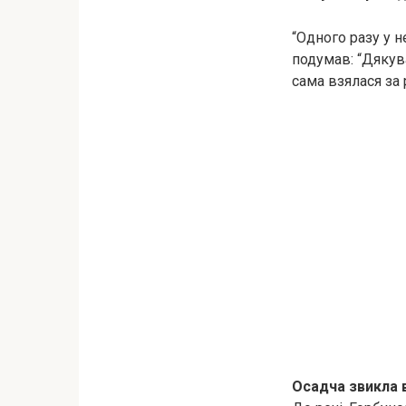
“Одного разу у не
подумав: “Дякув
сама взялася за 
Осадча звикла 