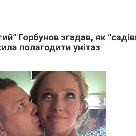
ий” Горбунов згадав, як “саді
ила полагодити унітаз