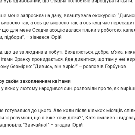
ов був здивований, що Осадча полюбляє вирощувати квіти.
ше мене запросила на дачу, влаштувала екскурсію: “Дивись,
виросло так, а ось це виросло так, а ось кущ час пересадит
у що для мене Осадча асоціювалася тільки з роботою: кап
, підбори”, – зізнався Юрій.
яв, що це за людина в побуті. Виявляється, добра, м’яка, ніжн
тами. Зранку прокидається, йде дивитися, що там у неї виро
ому безмірно: “Дивись, він виріс!” – розповів Горбунов.
ру своїм захопленням квітами
 у яких у лютому народився син, розповіли про те, як вирі
е готувалися до цього. Але коли після кількох місяців спіл
 ти ж розумієш, що я вже хочу дітей?”, Катя сміливо і відраз
ідповіла: “Звичайно!” – згадав Юрій.