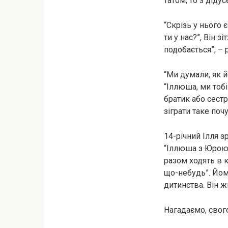
татом, то з діду
“Скрізь у нього є
ти у нас?”, Він з
подобається”, – 
“Ми думали, як й
“Іллюша, ми тобі
братик або сестри
зіграти таке поч
14-річний Ілля з
“Іллюша з Юрою 
разом ходять в кі
що-небудь”. Йому
дитинства. Він ж
Нагадаємо, свог