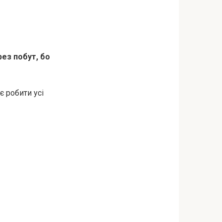
ез побут, бо
є робити усі