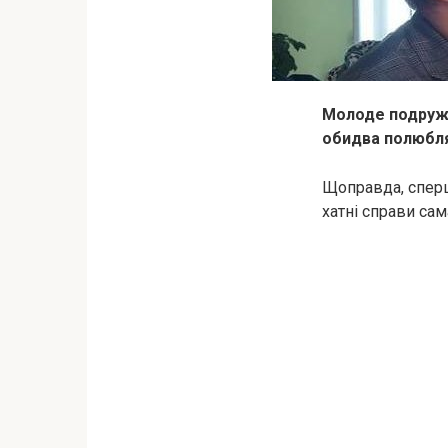
Молоде подружж
обидва полюбля
Щоправда, сперш
хатні справи сам