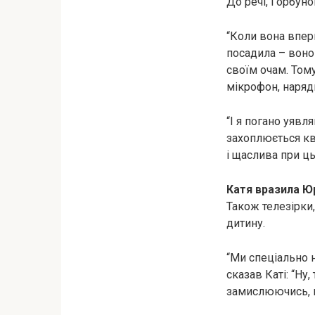
До речі, Горбун
“Коли вона впер
посадила – воно 
своїм очам. Том
мікрофон, наряди
“І я погано уявл
захоплюється кві
і щаслива при ць
Катя вразила Ю
Також телезірки,
дитину.
“Ми спеціально н
сказав Каті: “Ну,
замислюючись, в