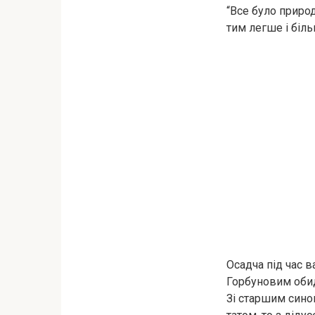
“Все було приро
тим легше і біл
Осадча під час в
Горбуновим оби
Зі старшим сино