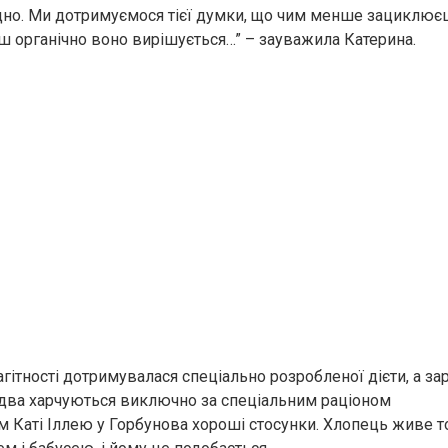
дно. Ми дотримуємося тієї думки, що чим менше зациклюєш
ьш органічно воно вирішується…” – зауважила Катерина.
агітності дотримувалася спеціально розробленої дієти, а за
два харчуються виключно за спеціальним раціоном
м Каті Іллею у Горбунова хороші стосунки. Хлопець живе то