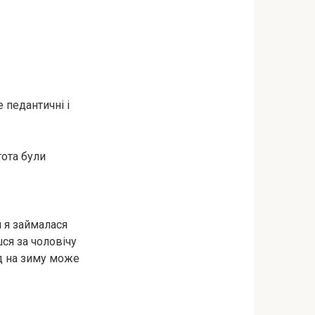
 педантичні і
тота були
и я займалася
ся за чоловічу
ід на зиму може