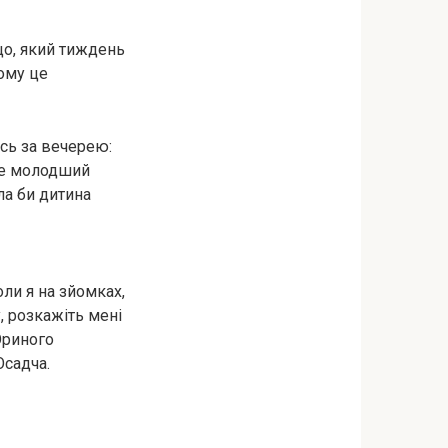
 що, який тиждень
йому це
ось за вечерею:
уде молодший
гла би дитина
ли я на зйомках,
у, розкажіть мені
Юриного
Осадча.