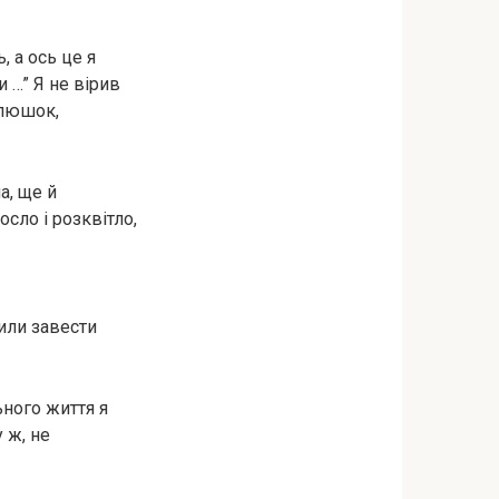
 а ось це я
и …” Я не вірив
елюшок,
а, ще й
сло і розквітло,
шили завести
ьного життя я
у ж, не