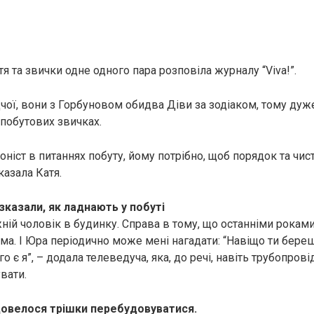
я та звички одне одного пара розповіла журналу “Viva!”.
чої, вони з Горбуновом обидва Діви за зодіаком, тому дуже
 побутових звичках.
ніст в питаннях побуту, йому потрібно, щоб порядок та чис
казала Катя.
казали, як ладнають у побуті
жній чоловік в будинку. Справа в тому, що останніми рокам
ма. І Юра періодично може мені нагадати: “Навіщо ти береш
о є я”, – додала телеведуча, яка, до речі, навіть трубопров
вати.
довелося трішки перебудовуватися.