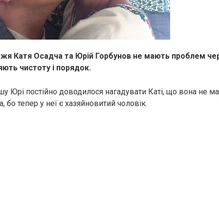
я Катя Осадча та Юрій Горбунов не мають проблем чер
ють чистоту і порядок.
у Юрі постійно доводилося нагадувати Каті, що вона не ма
а, бо тепер у неї є хазяйновитий чоловік.