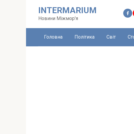
Перейти
INTERMARIUM
до
вмісту
Новини Міжмор'я
Головна
Політика
Світ
Ст