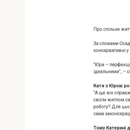
Про спільне житт
За словами Осад
консервативні у
“Юра – перфекціо
ідеальними”, – с
Катя з Юрою роз
“А ще він справ
своїм житлом са
роботу? Для цьог
сама законсерву
Тому Катерині 