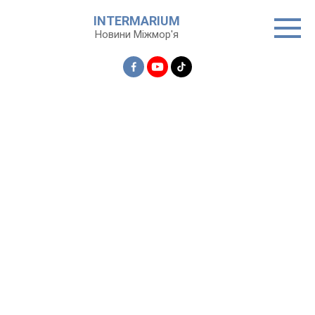
Перейти
INTERMARIUM
до
Новини Міжмор'я
вмісту