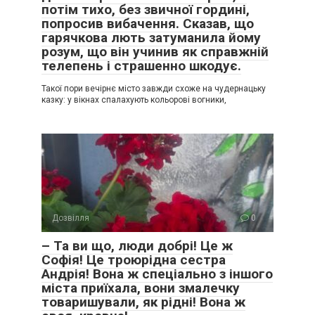
потім тихо, без звичної гордині,
попросив вибачення. Сказав, що
гарячкова лють затуманила йому
розум, що він учинив як справжній
телепень і страшенно шкодує.
Такої пори вечірнє місто завжди схоже на чудернацьку
казку: у вікнах спалахують кольорові вогники,
Дозвілля
0
– Та ви що, люди добрі! Це ж
Софія! Це троюрідна сестра
Андрія! Вона ж спеціально з іншого
міста приїхала, вони змалечку
товаришували, як рідні! Вона ж