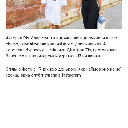
Акторка Різ Уізерспун та її дочка, які відпочивали всією
сім’єю, опублікували красиві фото у вишиванках. А
королева бурлеску – співачка Діта фон Тіз, прогулялась
Венецією в дизайнерській українській вишиванці.
Спільне фото з 17-річною донькою, яка неймовірно на неї
схожа, зірка опублікувала в Instagram.