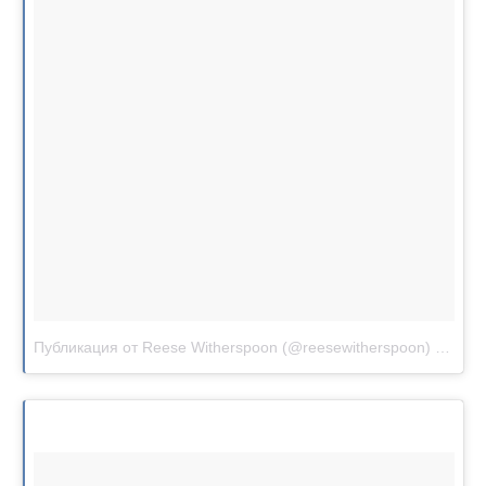
Публикация от Reese Witherspoon (@reesewitherspoon)
Апр 3 