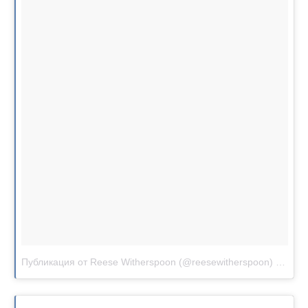
Публикация от Reese Witherspoon (@reesewitherspoon)
Авг 8 