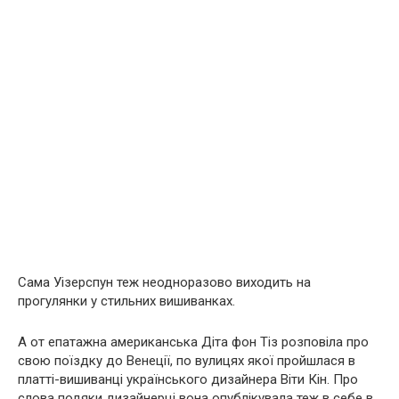
Сама Уізерспун теж неодноразово виходить на
прогулянки у стильних вишиванках.
А от епатажна американська Діта фон Тіз розповіла про
свою поїздку до Венеції, по вулицях якої пройшлася в
платті-вишиванці українського дизайнера Віти Кін. Про
слова подяки дизайнерці вона опублікувала теж в себе в