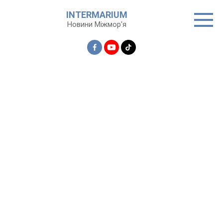
Перейти
INTERMARIUM
до
Новини Міжмор'я
вмісту