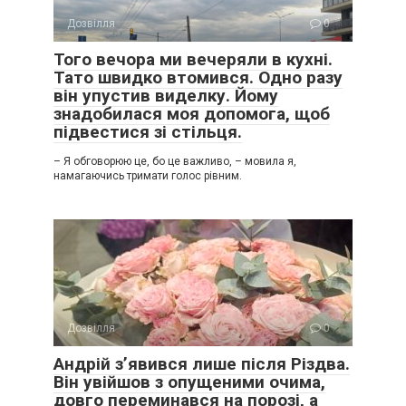
Дозвілля
0
Того вечора ми вечеряли в кухні.
Тато швидко втомився. Одно разу
він упустив виделку. Йому
знадобилася моя допомога, щоб
підвестися зі стільця.
– Я обговорюю це, бо це важливо, – мовила я,
намагаючись тримати голос рівним.
Дозвілля
0
Андрій з’явився лише після Різдва.
Він увійшов з опущеними очима,
довго переминався на порозі, а