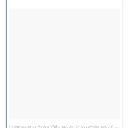
Публикация от Reese Witherspoon (@reesewitherspoon)
Авг 6 