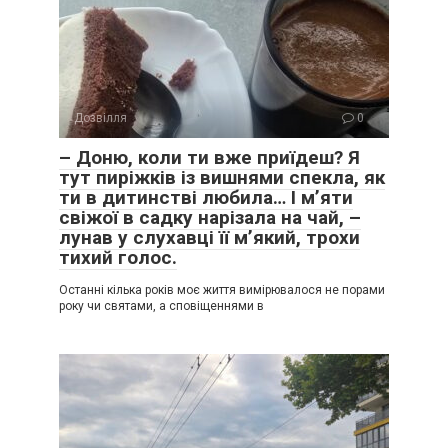
Дозвілля
0
– Доню, коли ти вже приїдеш? Я
тут пиріжків із вишнями спекла, як
ти в дитинстві любила… І м’яти
свіжої в садку нарізала на чай, –
лунав у слухавці її м’який, трохи
тихий голос.
Останні кілька років моє життя вимірювалося не порами
року чи святами, а сповіщеннями в