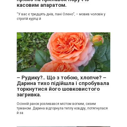
касовим апаратом.
“У вас є тридцять днів, пані Олено”, – мовив чоловік у
строгій куртці й
Дозвілля
0
– Рудику?.. Що з тобою, хлопче? –
Дарина тихо підійшла і спробувала
торкнутися його шовковистого
загривка.
Осінній ранок розливався містом вогким, сизим
туманом. Дарина відгорнула теплу ковдру, потягнулася
й за