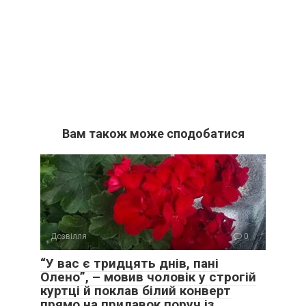
Вам також може сподобатися
Дозвілля
0
“У вас є тридцять днів, пані
Олено”, – мовив чоловік у строгій
куртці й поклав білий конверт
прямо на прилавок поруч із