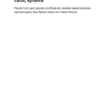
своя, кровна!
Ранок того дня дихав особливою, майже кришталевою
прохолодою, яка буває лише на зламі пізньої