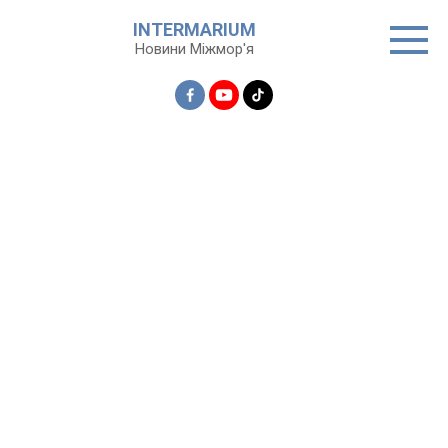
Перейти
INTERMARIUM
до
Новини Міжмор'я
вмісту