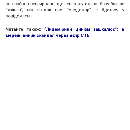
незграбно і неприродно, що тепер я у стрічці бачу більше
“хіхіксів”, ніж згадок про Голодомор”, – йдеться у
повідомленні.
Читайте також:
“Лицемірний цинізм зашкалює”: в
мережі виник скандал через ефір СТБ