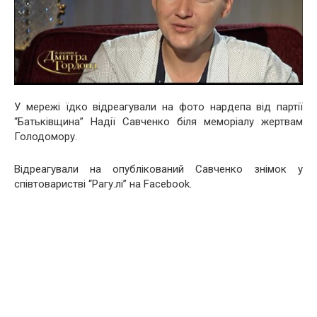
У мережі їдко відреагували на фото нардепа від партії
“Батьківщина” Надії Савченко біля меморіалу жертвам
Голодомору.
Відреагували на опублікований Савченко знімок у
співтоваристві “Рагу.лі” на Facebook.