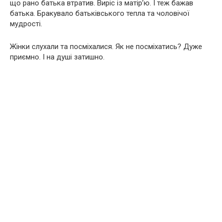
що рано батька втратив. Виріс із матір’ю. І теж бажав
батька. Бракувало батьківського тепла та чоловічої
мудрості.
Жінки слухали та посміхалися. Як не посміхатись? Дуже
приємно. І на душі затишно.