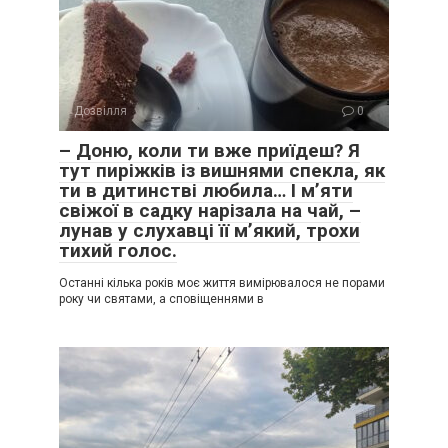
Дозвілля
0
– Доню, коли ти вже приїдеш? Я
тут пиріжків із вишнями спекла, як
ти в дитинстві любила… І м’яти
свіжої в садку нарізала на чай, –
лунав у слухавці її м’який, трохи
тихий голос.
Останні кілька років моє життя вимірювалося не порами
року чи святами, а сповіщеннями в