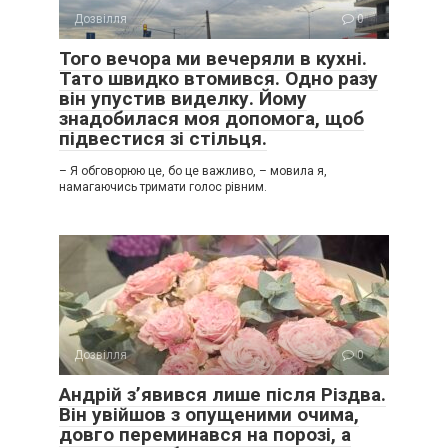
Дозвілля
0
Того вечора ми вечеряли в кухні.
Тато швидко втомився. Одно разу
він упустив виделку. Йому
знадобилася моя допомога, щоб
підвестися зі стільця.
– Я обговорюю це, бо це важливо, – мовила я,
намагаючись тримати голос рівним.
Дозвілля
0
Андрій з’явився лише після Різдва.
Він увійшов з опущеними очима,
довго переминався на порозі, а