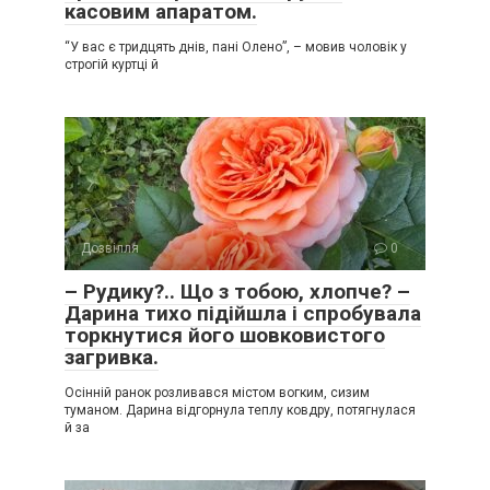
касовим апаратом.
“У вас є тридцять днів, пані Олено”, – мовив чоловік у
строгій куртці й
Дозвілля
0
– Рудику?.. Що з тобою, хлопче? –
Дарина тихо підійшла і спробувала
торкнутися його шовковистого
загривка.
Осінній ранок розливався містом вогким, сизим
туманом. Дарина відгорнула теплу ковдру, потягнулася
й за