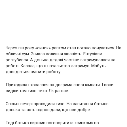
Через пів року «синок» раптом став погано почуватися. На
обличчі сум. Зникла колишня жвавість. Ентузіазм
розгубився. А донька дедалі частіше затримувалася на
роботі. Казала, що її начальство затримує. Мабуть,
доведеться змінити роботу.
Приходила і ховалася за дверима своєї кімнати. І вони
сиділи там тихо-тихо. Як раніше.
Спільні вечері проходили тихо. На запитання батьків
донька та зять відповідали, що все добре.
Тоді батько вирішив поговорити із «синком» по-