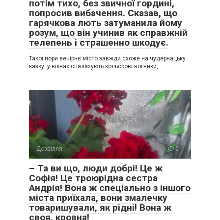
потім тихо, без звичної гордині,
попросив вибачення. Сказав, що
гарячкова лють затуманила йому
розум, що він учинив як справжній
телепень і страшенно шкодує.
Такої пори вечірнє місто завжди схоже на чудернацьку
казку: у вікнах спалахують кольорові вогники,
Дозвілля
0
– Та ви що, люди добрі! Це ж
Софія! Це троюрідна сестра
Андрія! Вона ж спеціально з іншого
міста приїхала, вони змалечку
товаришували, як рідні! Вона ж
своя, кровна!