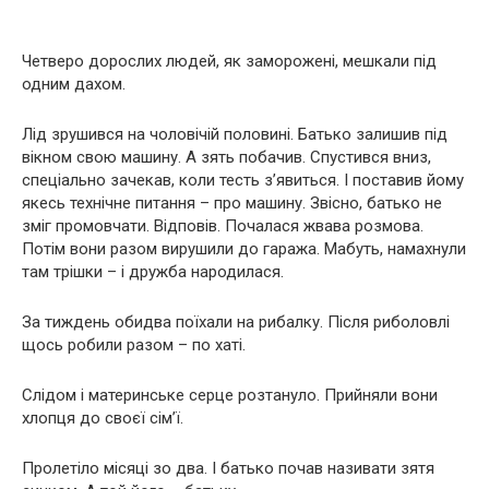
Четверо дорослих людей, як заморожені, мешкали під
одним дахом.
Лід зрушився на чоловічій половині. Батько залишив під
вікном свою машину. А зять побачив. Спустився вниз,
спеціально зачекав, коли тесть з’явиться. І поставив йому
якесь технічне питання – про машину. Звісно, ​​батько не
зміг промовчати. Відповів. Почалася жвава розмова.
Потім вони разом вирушили до гаража. Мабуть, намахнули
там трішки – і дружба народилася.
За тиждень обидва поїхали на рибалку. Після риболовлі
щось робили разом – по хаті.
Слідом і материнське серце розтануло. Прийняли вони
хлопця до своєї сім’ї.
Пролетіло місяці зо два. І батько почав називати зятя