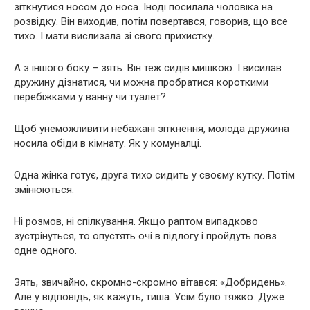
зіткнутися носом до носа. Іноді посилала чоловіка на
розвідку. Він виходив, потім повертався, говорив, що все
тихо. І мати вислизала зі свого прихистку.
А з іншого боку – зять. Він теж сидів мишкою. І висилав
дружину дізнатися, чи можна пробратися короткими
перебіжками у ванну чи туалет?
Щоб унеможливити небажані зіткнення, молода дружина
носила обіди в кімнату. Як у комуналці.
Одна жінка готує, друга тихо сидить у своєму кутку. Потім
змінюються.
Ні розмов, ні спілкування. Якщо раптом випадково
зустрінуться, то опустять очі в підлогу і пройдуть повз
одне одного.
Зять, звичайно, скромно-скромно вітався: «Добридень».
Але у відповідь, як кажуть, тиша. Усім було тяжко. Дуже