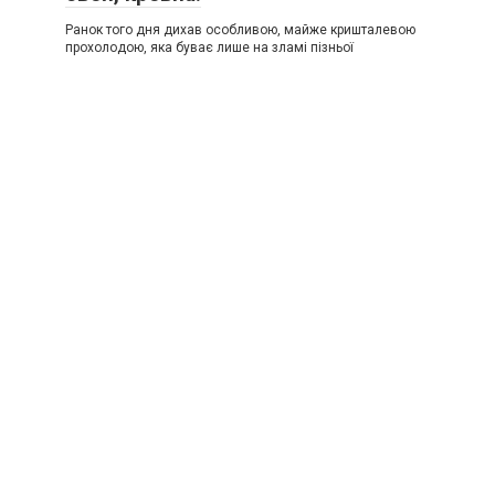
Ранок того дня дихав особливою, майже кришталевою
прохолодою, яка буває лише на зламі пізньої