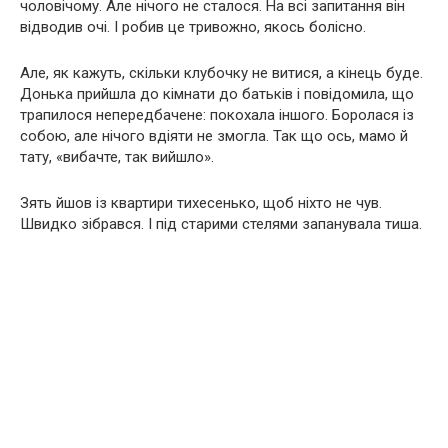
чоловічому. Але нічого не сталося. На всі запитання він
відводив очі. І робив це тривожно, якось болісно.
Але, як кажуть, скільки клубочку не витися, а кінець буде.
Донька прийшла до кімнати до батьків і повідомила, що
трапилося непередбачене: покохала іншого. Боролася із
собою, але нічого вдіяти не змогла. Так що ось, мамо й
тату, «вибачте, так вийшло».
Зять йшов із квартири тихесенько, щоб ніхто не чув.
Швидко зібрався. І під старими стелями запанувала тиша.