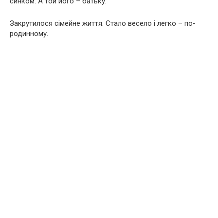
синком. А той його – батьку.
Закрутилося сімейне життя. Стало весело і легко – по-
родинному.