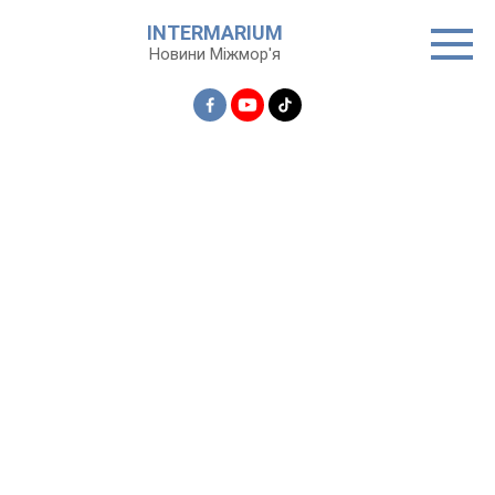
Перейти
INTERMARIUM
до
Новини Міжмор'я
вмісту