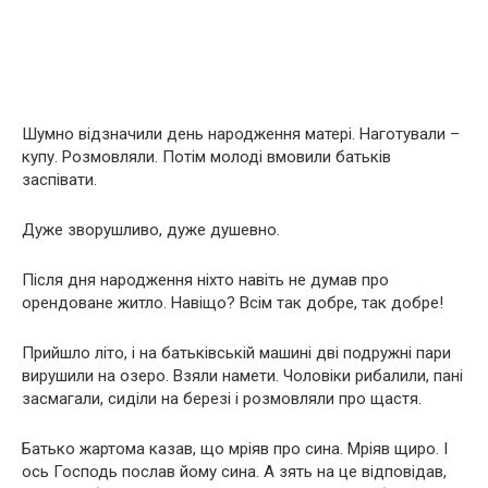
Шумно відзначили день народження матері. Наготували –
купу. Розмовляли. Потім молоді вмовили батьків
заспівати.
Дуже зворушливо, дуже душевно.
Після дня народження ніхто навіть не думав про
орендоване житло. Навіщо? Всім так добре, так добре!
Прийшло літо, і на батьківській машині дві подружні пари
вирушили на озеро. Взяли намети. Чоловіки рибалили, пані
засмагали, сиділи на березі і розмовляли про щастя.
Батько жартома казав, що мріяв про сина. Мріяв щиро. І
ось Господь послав йому сина. А зять на це відповідав,